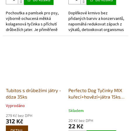
Pochoutka a pamlsek pro psy,
Doplňkové krmivo bez
výborně ochucená měkká
přidaných barviv a konzervantů,
kolagenová tyčinka s příchutí
napomáhá redukovat zápach z
drůbežích jater. Je přiměřeně
výkalů, detoxikovat organismus
poloměkká a proto je velmi
a podporovat zdravou střevní
oblíbená a vhodná jako
mikroflóru Vašeho psa.
chuťovka za...
Neobsahuje...
Tubitos s drůbežími játry -
Perfecto Dog Tyčinky MIX
dóza 35ks
kuřecí+hovězí+játra 15ks
135g
Vyprodáno
Průměrné
Skladem
hodnocení
279 Kč bez DPH
produktu
312 Kč
20 Kč bez DPH
je
22 Kč
5,0
DETAIL