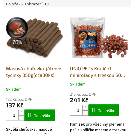
Položek k zobrazení:
10
V
ý
p
i
s
p
r
o
d
Masová chuťovka-játrové
UNIQ PETS Králičíčí
u
tyčinky 350g(cca30ks)
minirolády s treskou 500g
k
(měkké)
Skladem
Průměrné
t
Skladem
hodnocení
ů
215 Kč bez DPH
produktu
241 Kč
122 Kč bez DPH
je
137 Kč
5,0
Do košíku
z
Do košíku
5
Pamlsek pro všechny plemena
hvězdiček.
Skvělá chuťovka, masové
psů s králičím masem a treskou