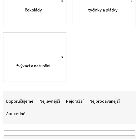
čokolády
tyčinky a plátky
žvýkací a naturální
Ř
a
Doporučujeme
Nejlevnější
Nejdražší
Nejprodávanější
z
e
Abecedně
n
í
p