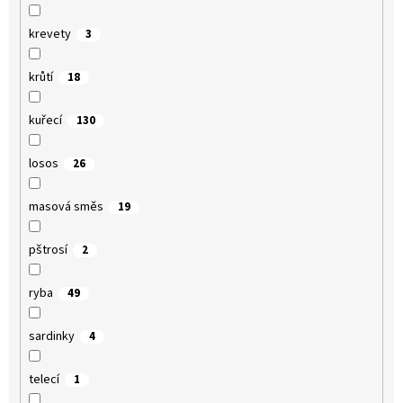
krevety
3
krůtí
18
kuřecí
130
losos
26
masová směs
19
pštrosí
2
ryba
49
sardinky
4
telecí
1