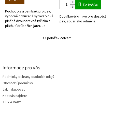
z
Do košíku
5
Pochoutka a pamlsek pro psy,
hvězdiček.
výborně ochucená syrovátková
Doplňkové krmivo pro dospělé
plněná dvoubarevná tyčinka s
psy, souží jako odměna.
příchutí drůbežích jater. Je
přiměřeně polotvrdá, dá se
rozlomit na více dílů a proto je...
10
položek celkem
O
v
l
Z
á
á
d
p
a
a
Informace pro vás
c
t
í
Podmínky ochrany osobních údajů
í
p
Obchodní podmínky
r
v
Jak nakupovat
k
Kde nás najdete
y
TIPY A RADY
v
ý
p