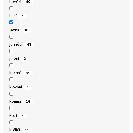
hovězí
90
husí
3
játra
10
jehněčí
48
jelení
2
kachní
83
klokaní
5
konina
14
kozí
4
králičí
33