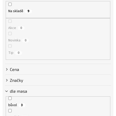
r
o
Na skladě
9
d
u
k
Akce
0
t
ů
Novinka
0
Tip
0
Cena
Značky
dle masa
bůvol
3