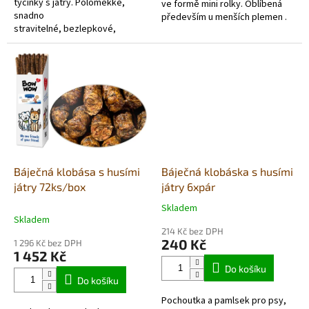
tyčinky s játry. Poloměkké,
ve formě mini rolky. Oblíbená
snadno
především u menších plemen .
stravitelné, bezlepkové,
hypoalergenní, vyrobené
ze 70% čerstvého
masa. Ocení...
Báječná klobása s husími
Báječná klobáska s husími
játry 72ks/box
játry 6xpár
Skladem
Průměrné
Skladem
hodnocení
214 Kč bez DPH
produktu
240 Kč
1 296 Kč bez DPH
je
1 452 Kč
5,0
Do košíku
z
Do košíku
5
Pochoutka a pamlsek pro psy,
hvězdiček.