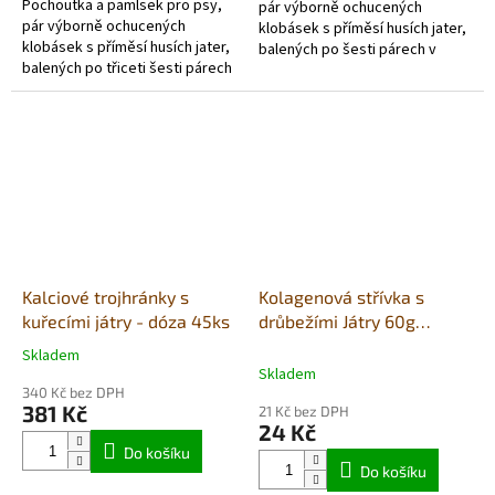
Pochoutka a pamlsek pro psy,
pár výborně ochucených
pár výborně ochucených
klobásek s příměsí husích jater,
klobásek s příměsí husích jater,
balených po šesti párech v
balených po třiceti šesti párech
zipovém uzavíratelném sáčku.
v pevném samostojícím
Rozměr: 1,5x50cm. Doplňkové
reklamním nabídkovém kartonu.
krmivo.
Rozměr:...
Kalciové trojhránky s
Kolagenová střívka s
kuřecími játry - dóza 45ks
drůbežími Játry 60g
20ks/box
Skladem
Průměrné
Skladem
hodnocení
340 Kč bez DPH
produktu
381 Kč
21 Kč bez DPH
je
24 Kč
5,0
Do košíku
z
Do košíku
5