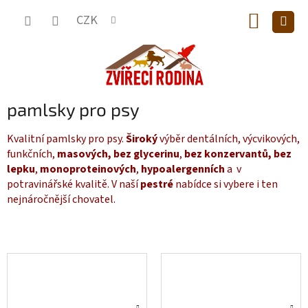
Přejít
NÁKUP
na
CZK
obsah
KOŠÍK
pamlsky pro psy
Kvalitní pamlsky pro psy.
Široký
výběr dentálních, výcvikových,
funkčních,
masových,
bez glycerinu
,
bez konzervantů,
bez
lepku
,
monoproteinových
,
hypoalergenních
a v
potravinářské kvalitě. V naší
pestré
nabídce si vybere i ten
nejnáročnější chovatel.