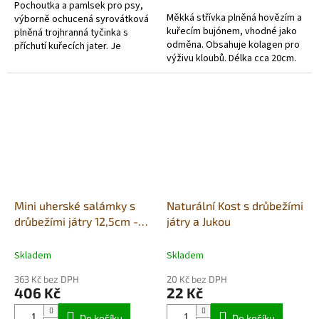
Pochoutka a pamlsek pro psy,
hvězdiček.
Měkká střívka plněná hovězím a
výborně ochucená syrovátková
kuřecím bujónem, vhodné jako
plněná trojhranná tyčinka s
odměna. Obsahuje kolagen pro
příchutí kuřecích jater. Je
výživu kloubů. Délka cca 20cm.
přiměřeně polotvrdá, dá se
rozlomit na více dílů a proto je...
Mini uherské salámky s
Naturální Kost s drůbežími
drůbežími játry 12,5cm -
játry a Jukou
dóza 60ks
Skladem
Skladem
363 Kč bez DPH
20 Kč bez DPH
406 Kč
22 Kč
Do košíku
Do košíku