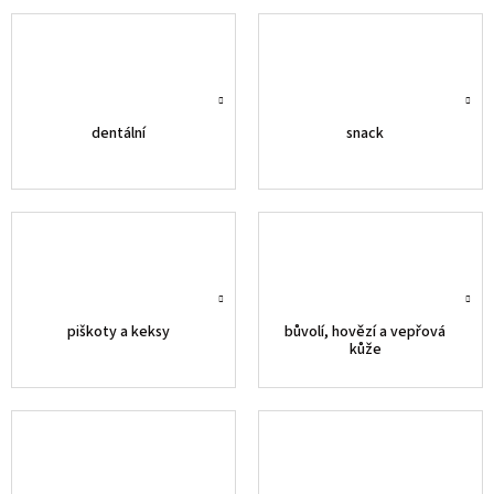
dentální
snack
piškoty a keksy
bůvolí, hovězí a vepřová
kůže