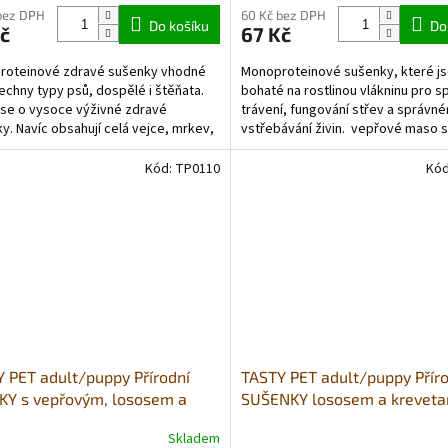
bez DPH
60 Kč bez DPH
Do košíku
Do
č
67 Kč
roteinové zdravé sušenky vhodné
Monoproteinové sušenky, které j
echny typy psů, dospělé i štěňata.
bohaté na rostlinou vlákninu pro s
se o vysoce výživné zdravé
trávení, fungování střev a správn
y. Navíc obsahují celá vejce, mrkev,
vstřebávání živin. vepřové maso 
 jablko, lesní...
kiwi, mrkev a jablko...
Kód:
TP0110
Kó
 PET adult/puppy Přírodní
TASTY PET adult/puppy Příro
KY s vepřovým, lososem a
SUŠENKY lososem a kreveta
rborou 90g - URINARY DETOX
- SENSITIVE HEALTHY
Skladem