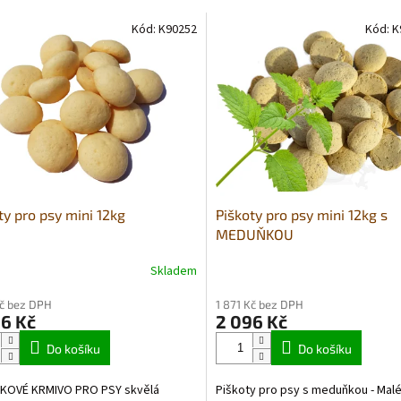
Kód:
K90252
Kód:
K
ty pro psy mini 12kg
Piškoty pro psy mini 12kg s
MEDUŇKOU
Skladem
Kč bez DPH
1 871 Kč bez DPH
6 Kč
2 096 Kč
Do košíku
Do košíku
KOVÉ KRMIVO PRO PSY skvělá
Piškoty pro psy s meduňkou - Malé