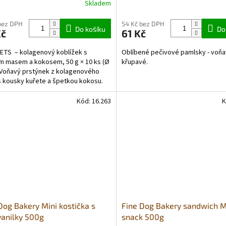
Skladem
Průměrné
hodnocení
produktu
bez DPH
54 Kč bez DPH
Do košíku
Do
Kč
61 Kč
je
5,0
ETS – kolagenový koblížek s
Oblíbené pečivové pamlsky - voňa
z
m masem a kokosem, 50 g × 10 ks (Ø
křupavé.
5
 Voňavý prstýnek z kolagenového
hvězdiček.
s kousky kuřete a špetkou kokosu.
 ale pružný...
Kód:
16.263
K
Dog Bakery Mini kostička s
Fine Dog Bakery sandwich 
vanilky 500g
snack 500g