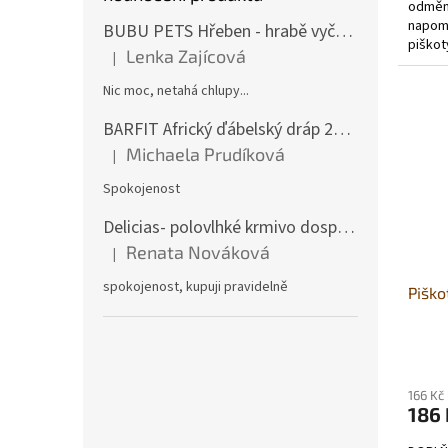
odměna
napomá
BUBU PETS Hřeben - hrabě vyčesávací dvouřadé modré 11x15cm
piškot
Lenka Zajícová
|
obsahu
Hodnocení produktu je 1 z 5 hvězdiček.
Nic moc, netahá chlupy...
BARFIT Africký ďábelský dráp 250g
Michaela Prudíková
|
Hodnocení produktu je 5 z 5 hvězdiček.
Spokojenost
Delicias- polovlhké krmivo dospělý pes 3Kg
Renata Nováková
|
Hodnocení produktu je 5 z 5 hvězdiček.
spokojenost, kupuji pravidelně
Piško
Průmě
hodno
produ
166 Kč
186 
je
5,0