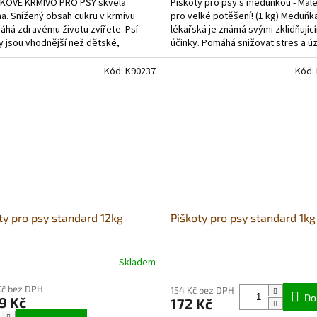
KOVÉ KRMIVO PRO PSY skvělá
Piškoty pro psy s meduňkou - Malé
z
. Snížený obsah cukru v krmivu
pro velké potěšení! (1 kg) Meduňk
5
há zdravému životu zvířete. Psí
lékařská je známá svými zklidňujíc
ček.
hvězdiček.
y jsou vhodnější než dětské,
účinky. Pomáhá snižovat stres a ú
jí méně...
psů a podporuje...
Kód:
K90237
Kód:
ty pro psy standard 12kg
Piškoty pro psy standard 1kg
Skladem
rné
Průměrné
cení
hodnocení
Kč bez DPH
ktu
produktu
154 Kč bez DPH
Do
9 Kč
172 Kč
je