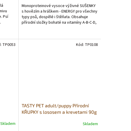
lá
Monoproteinové vysoce výživné SUŠENKY
mivu
s hovězím a hráškem - ENERGY pro všechny
. Psí
typy psů, dospělé i štěňata. Obsahuje
,
přírodní složky bohaté na vitamíny A-B-C-D,
které mají...
d:
TP0053
Kód:
TP0108
TASTY PET adult/puppy Přírodní
KŘUPKY s lososem a krevetami 90g
lkem
- GASTROINTESTINAL
Skladem
Skladem