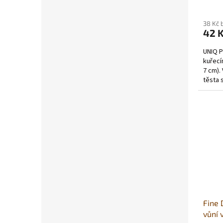
38 Kč 
42 
UNIQ P
kuřecí
7 cm).
těsta 
Pevný,
Fine 
vůní 