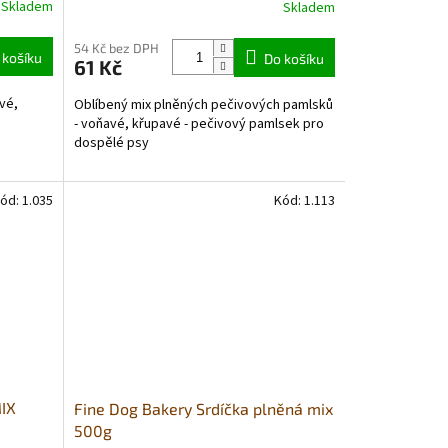
Skladem
Skladem
Průměrné
hodnocení
produktu
54 Kč bez DPH
 košíku
Do košíku
61 Kč
je
5,0
vé,
Oblíbený mix plněných pečivových pamlsků
z
- voňavé, křupavé - pečivový pamlsek pro
5
dospělé psy
hvězdiček.
ód:
1.035
Kód:
1.113
MIX
Fine Dog Bakery Srdíčka plněná mix
500g