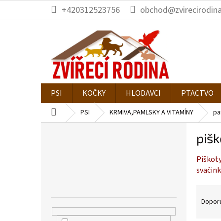
Přejít
+420312523756
obchod@zvirecirodina
na
obsah
PSI
KOČKY
HLODAVCI
PTACTVO
Domů
PSI
KRMIVA,PAMLSKY A VITAMÍNY
pa
P
pišk
o
s
Piškoty
t
svačink
r
a
Ř
n
a
Dopor
n
z
í