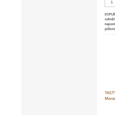
5,0
z
5
DOPLŇ
hvězdi
odměna
napomá
piškot
obsahu
TAST
Mono
mase