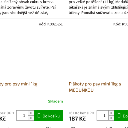
. Snížený obsah cukru v krmivu
pro velké potěšení! (12 kg) Meduň
há zdravému životu zvířete. Psí
lékařská je známá svými zklidňujíc
y jsou vhodnější než dětské,
účinky. Pomáhá snižovat stres a ú
jí méně cukru a kvasnice,...
psů a podporuje...
Kód:
K90252-1
Kód:
K9
ty pro psy mini 1kg
Piškoty pro psy mini 1kg s
MEDUŇKOU
Skladem
rné
Průměrné
cení
hodnocení
ktu
produktu
 bez DPH
167 Kč bez DPH
Do košíku
Do
Kč
187 Kč
je
5,0