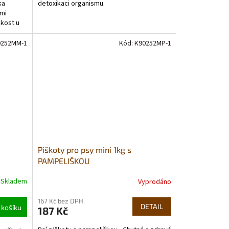
detoxikaci organismu.
ka
ími
zkost u
0252MM-1
Kód:
K90252MP-1
Piškoty pro psy mini 1kg s
PAMPELIŠKOU
Skladem
Vyprodáno
Průměrné
hodnocení
167 Kč bez DPH
produktu
DETAIL
 košíku
187 Kč
je
5,0