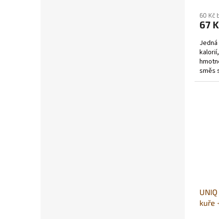
60 Kč 
67 K
Jedná 
kalorií
hmotno
směs s
bylinam
UNIQ 
kuře 
(bal.