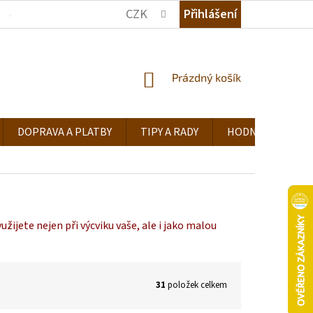
CZK
Přihlášení
JAK NAKUPOVAT
KDE NÁS NAJDETE
TIPY A RADY
NÁKUPNÍ
Prázdný košík
KOŠÍK
DOPRAVA A PLATBY
TIPY A RADY
HODNOCENÍ OB
yužijete nejen při výcviku vaše, ale i jako malou
31
položek celkem