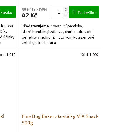
38 Kč bez DPH
 košíku
Do košíku
42 Kč
z lososa
Představujeme inovativní pamlsky,
 Díky
které kombinují zábavu, chuť a zdravotní
é účinky
benefity v jednom. Tyto 7cm kolagenové
e
koblihy s kachnou a...
ód:
1.018
Kód:
1.002
xi
Fine Dog Bakery kostičky MIX Snack
500g