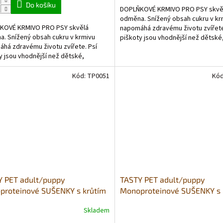
5,0
Do košíku
DOPLŇKOVÉ KRMIVO PRO PSY skvě
z
odměna. Snížený obsah cukru v kr
5
KOVÉ KRMIVO PRO PSY skvělá
napomáhá zdravému životu zvířete
ček.
hvězdiček.
. Snížený obsah cukru v krmivu
piškoty jsou vhodnější než dětské
há zdravému životu zvířete. Psí
obsahují méně cukru a kvasnice,...
y jsou vhodnější než dětské,
jí méně cukru a kvasnice,...
Kód:
TP0051
Kó
Y PET adult/puppy
TASTY PET adult/puppy
proteinové SUŠENKY s krůtím
Monoproteinové SUŠENKY s
m 80g - LIGHT
vepřovym a granátovým jab
Skladem
GASTROINTESTINAL 80g