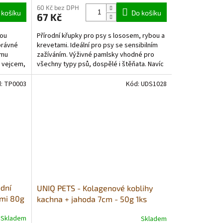
60 Kč bez DPH
 košíku
Do košíku
67 Kč
sou
Přírodní křupky pro psy s lososem, rybou a
právné
krevetami. Ideální pro psy se sensibilním
ému
zažíváním. Výživné pamlsky vhodné pro
s vejcem,
všechny typy psů, dospělé i štěňata. Navíc
obsahují...
d:
TP0003
Kód:
UDS1028
dní
UNIQ PETS - Kolagenové koblihy
mi 80g
kachna + jahoda 7cm - 50g 1ks
(bal.10ks)
Skladem
Skladem