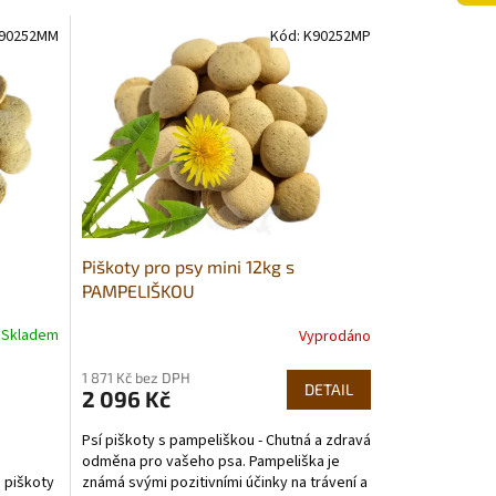
90252MM
Kód:
K90252MP
Piškoty pro psy mini 12kg s
PAMPELIŠKOU
Skladem
Vyprodáno
1 871 Kč bez DPH
DETAIL
2 096 Kč
Psí piškoty s pampeliškou - Chutná a zdravá
odměna pro vašeho psa. Pampeliška je
známá svými pozitivními účinky na trávení a
 piškoty