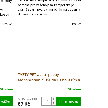
Psí piškoty s pampeliškou - Chutná a zdravá
 piškoty
z
odměna pro vašeho psa. Pampeliška je
a
5
známá svými pozitivními účinky na trávení a
ími
hvězdiček.
detoxikaci organismu.
zkost u
K90237-1
Kód:
TP0052
TASTY PET adult/puppy
Monoprotein. SUŠENKY s hovězím a
hráškem - ENERGY 80g
Skladem
Skladem
60 Kč bez DPH
 košíku
Do košíku
67 Kč