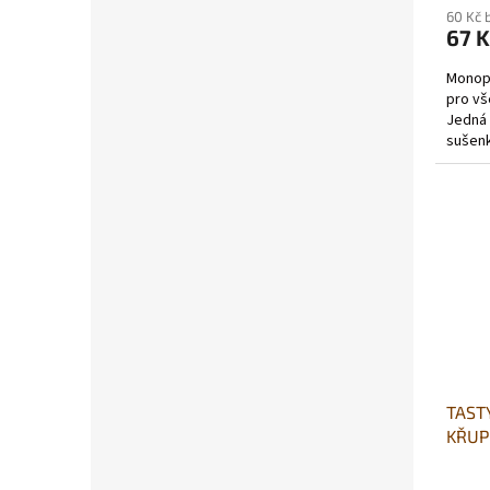
60 Kč 
67 K
Monop
pro vš
Jedná 
sušenk
cuketu,
TASTY
KŘUP
reba