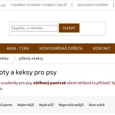
.cz
PODMÍNKY OCHRANY OSOBNÍCH ÚDAJŮ
OBCHODNÍ PODMÍNKY
HLEDAT
AKVA - TERA
HOSPODÁŘSKÁ ZVÍŘATA
KONTAKT
mlsky
piškoty a keksy
oty a keksy pro psy
 a sušenky pro psy,
oblíbený pamlsek
všech velikostí a příchutí. V
u.
učujeme
Nejlevnější
Nejdražší
Nejprodávanější
Abecedně