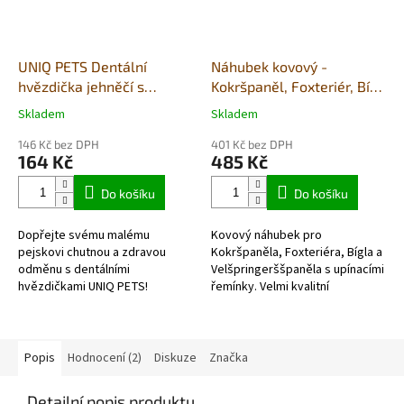
UNIQ PETS Dentální
Náhubek kovový -
hvězdička jehněčí s
Kokršpaněl, Foxteriér, Bígl,
glucosam.10x1,5cm malá
Velšpringerššpaněl - fena
Skladem
Skladem
Průměrné
Průměrné
plemena 500g
hodnocení
hodnocení
(houževnatá))
146 Kč bez DPH
401 Kč bez DPH
produktu
produktu
164 Kč
485 Kč
je
je
5,0
5,0
Do košíku
Do košíku
z
z
5
5
Dopřejte svému malému
Kovový náhubek pro
hvězdiček.
hvězdiček.
pejskovi chutnou a zdravou
Kokršpaněla, Foxteriéra, Bígla a
odměnu s dentálními
Velšpringerššpaněla s upínacími
hvězdičkami UNIQ PETS!
řemínky. Velmi kvalitní
Pamlsky
chromovaný kov vydrží dlouhou
jsou houževnaté speciálně
dobu.
navrženy pro malá...
Popis
Hodnocení (2)
Diskuze
Značka
Detailní popis produktu