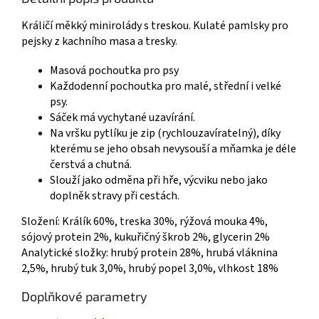
Králičí měkký minirolády s treskou. Kulaté pamlsky pro
pejsky z kachního masa a tresky.
Masová pochoutka pro psy
Každodenní pochoutka pro malé, střední i velké
psy.
Sáček má vychytané uzavírání.
Na vršku pytlíku je zip (rychlouzavíratelný), díky
kterému se jeho obsah nevysouší a mňamka je déle
čerstvá a chutná.
Slouží jako odměna při hře, výcviku nebo jako
doplněk stravy při cestách.
Složení: Králík 60%, treska 30%, rýžová mouka 4%,
sójový protein 2%, kukuřičný škrob 2%, glycerin 2%
Analytické složky: hrubý protein 28%, hrubá vláknina
2,5%, hrubý tuk 3,0%, hrubý popel 3,0%, vlhkost 18%
Doplňkové parametry