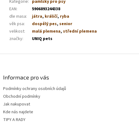
Kategorie
:
pamlsky pro psy
EAN
:
5906893244338
dle masa
:
játra
,
králičí
,
ryba
věk psa
:
dospělý pes
,
senior
velikost
:
malá plemena
,
střední plemena
značky
:
UNIQ pets
Z
á
p
a
Informace pro vás
t
Podmínky ochrany osobních údajů
í
Obchodní podmínky
Jak nakupovat
Kde nás najdete
TIPY A RADY