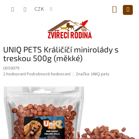
Přejít
NÁKUP
na
CZK
obsah
KOŠÍK
UNIQ PETS Králičíčí minirolády s
treskou 500g (měkké)
UDS0079
Průměrné
2 hodnocení
Podrobnosti hodnocení
Značka:
UNIQ pets
hodnocení
produktu
je
5,0
z
5
hvězdiček.