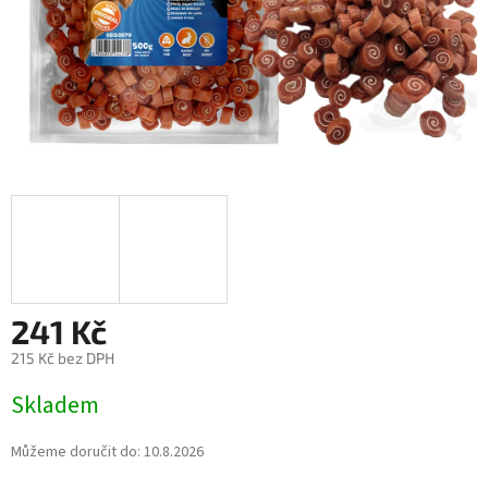
241 Kč
215 Kč bez DPH
Měrná
Skladem
cena:
Můžeme doručit do:
10.8.2026