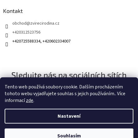
Kontakt
obchod
@
zvirecirodina.cz
+420312523756
+420725588334, +420602334007
Sledujte nás na sociálních sítích
Tento web používá soubory cookie. Dalším procházením
tohoto webu vyjadřujete souhlas s jejich používáním.. Více
informací
zde
.
Nastavení
Vytvořil Shoptet
Souhlasím
Copyright 2026
Zvířecí rodina
. Všechna práva vyhrazena.