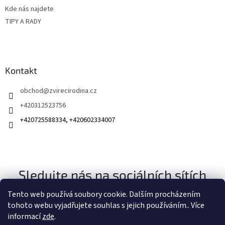
Kde nás najdete
TIPY A RADY
Kontakt
obchod
@
zvirecirodina.cz
+420312523756
+420725588334, +420602334007
Sledujte nás na sociálních sítích
Tento web používá soubory cookie. Dalším procházením
tohoto webu vyjadřujete souhlas s jejich používáním.. Více
informací
zde
.