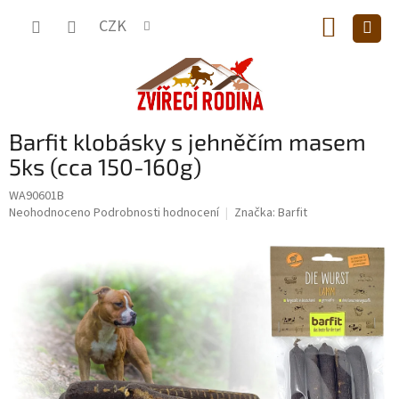
Přejít
NÁKUP
na
CZK
obsah
KOŠÍK
Barfit klobásky s jehněčím masem
5ks (cca 150-160g)
WA90601B
Průměrné
Neohodnoceno
Podrobnosti hodnocení
Značka:
Barfit
hodnocení
produktu
je
0,0
z
5
hvězdiček.