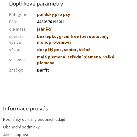
Doplňkové parametry
Kategorie
:
pamlsky pro psy
EAN
:
4260376196011
dle masa
:
jehněčí
speciální
bez lepku
,
grain free (bezobilovin)
,
výživa
:
monoproteinová
věk psa
:
dospělý pes
,
senior
,
štěně
malá plemena
,
střední plemena
,
velká
velikost
:
plemena
značky
:
Barfit
Z
á
p
a
Informace pro vás
t
Podmínky ochrany osobních údajů
í
Obchodní podmínky
Jak nakupovat