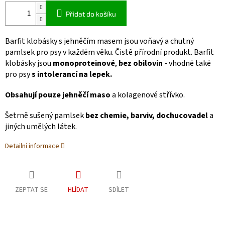
Přidat do košíku
Barfit klobásky s jehněčím masem jsou voňavý a chutný
pamlsek pro psy v každém věku. Čistě přírodní produkt. Barfit
klobásky jsou
monoproteinové
,
bez obilovin
- vhodné také
pro psy
s intolerancí na lepek.
Obsahují pouze jehněčí maso
a kolagenové střívko.
Šetrně sušený pamlsek
bez chemie, barviv, dochucovadel
a
jiných umělých látek.
Detailní informace
ZEPTAT SE
HLÍDAT
SDÍLET