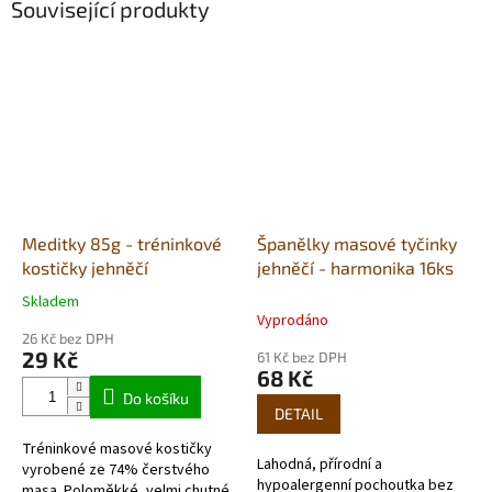
Související produkty
Meditky 85g - tréninkové
Španělky masové tyčinky
kostičky jehněčí
jehněčí - harmonika 16ks
Skladem
Průměrné
Vyprodáno
hodnocení
26 Kč bez DPH
produktu
29 Kč
61 Kč bez DPH
je
68 Kč
4,3
Do košíku
z
DETAIL
5
Tréninkové masové kostičky
hvězdiček.
Lahodná, přírodní a
vyrobené ze 74% čerstvého
hypoalergenní pochoutka bez
masa. Poloměkké, velmi chutné