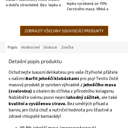
lepku vyrobená ze 70%
a dobře stravitelné. Bez lepku a
čerstvého masa. Vlhké a
hypoalergenní.
poloměkké jehněčí tyčinky
jsou snadno stravitelné, dají
se lehce nalámat na...
ZOBRAZIT VŠECHNY SOUVISEJÍCÍ PRODUKTY
Popis
Hodnocení
Diskuze
Značka
Detailní popis produktu
Ochutnejte luxusní delikatesu pro vaše čtyřnohé přátele
s našimi
Barfit
jehněčí klobáskami
pro psy! Tento čistě
masový produkt je vyroben výhradně z
jehněčího masa
(svalovina)
a obalen do střívka z přírodního kolagenu.
Nabídněte svému psovi nejen
lahodný zážitek
, ale také
kvalitní a vyváženou stravu.
Bez umělých přísad a
barviv, jen čistá chuť a nutriční hodnota pro šťastné a
zdravé chlupaté kamarády!
99,8% jehněčí maso (monoproteinové)