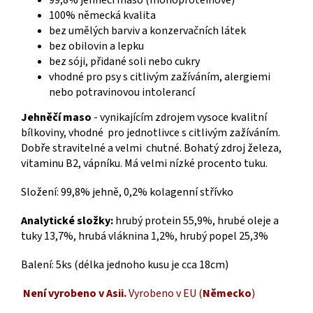
100% německá kvalita
bez umělých barviv a konzervačních látek
bez obilovin a lepku
bez sóji, přidané soli nebo cukry
vhodné pro psy s citlivým zažíváním, alergiemi
nebo potravinovou intolerancí
Jehněčí maso
- vynikajícím zdrojem vysoce kvalitní
bílkoviny, vhodné pro jednotlivce s citlivým zažíváním.
Dobře stravitelné a velmi chutné. Bohatý zdroj železa,
vitaminu B2, vápníku. Má velmi nízké procento tuku.
Složení: 99,8% jehně, 0,2% kolagenní střívko
Analytické složky:
hrubý protein 55,9%, hrubé oleje a
tuky 13,7%, hrubá vláknina 1,2%, hrubý popel 25,3%
Balení: 5ks
(délka jednoho kusu je cca 18cm)
Není vyrobeno v Asii.
Vyrobeno v EU (
Německo
)