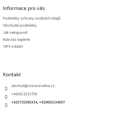
p
a
Informace pro vás
t
Podmínky ochrany osobních údajů
í
Obchodní podmínky
Jak nakupovat
Kde nás najdete
TIPY A RADY
Kontakt
obchod
@
zvirecirodina.cz
+420312523756
+420725588334, +420602334007