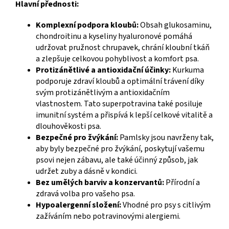
Hlavní přednosti:
Komplexní podpora kloubů:
Obsah glukosaminu,
chondroitinu a kyseliny hyaluronové pomáhá
udržovat pružnost chrupavek, chrání kloubní tkáň
a zlepšuje celkovou pohyblivost a komfort psa.
Protizánětlivé a antioxidační účinky:
Kurkuma
podporuje zdraví kloubů a optimální trávení díky
svým protizánětlivým a antioxidačním
vlastnostem. Tato superpotravina také posiluje
imunitní systém a přispívá k lepší celkové vitalitě a
dlouhověkosti psa.
Bezpečné pro žvýkání:
Pamlsky jsou navrženy tak,
aby byly bezpečné pro žvýkání, poskytují vašemu
psovi nejen zábavu, ale také účinný způsob, jak
udržet zuby a dásně v kondici.
Bez umělých barviv a konzervantů:
Přírodní a
zdravá volba pro vašeho psa.
Hypoalergenní složení:
Vhodné pro psy s citlivým
zažíváním nebo potravinovými alergiemi.