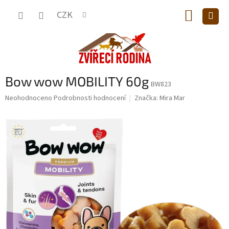
Přejít
NÁKUP
na
CZK
obsah
KOŠÍK
Bow wow MOBILITY 60g
BW823
Průměrné
Neohodnoceno
Podrobnosti hodnocení
Značka:
Mira Mar
hodnocení
produktu
je
0,0
z
5
hvězdiček.