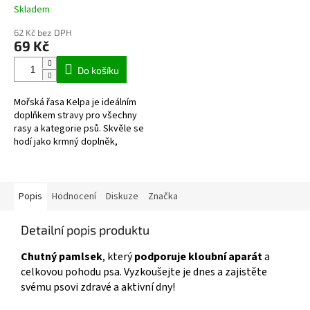
Skladem
Průměrné
hodnocení
62 Kč bez DPH
produktu
69 Kč
je
5,0
Do košíku
z
5
Mořská řasa Kelpa je ideálním
hvězdiček.
doplňkem stravy pro všechny
rasy a kategorie psů. Skvěle se
hodí jako krmný doplněk,
zejména při praktikování syrové
stravy (tzv. BARF). V psí...
Popis
Hodnocení
Diskuze
Značka
Detailní popis produktu
Chutný pamlsek
, který
podporuje kloubní aparát
a
celkovou pohodu psa. Vyzkoušejte je dnes a zajistěte
svému psovi zdravé a aktivní dny!