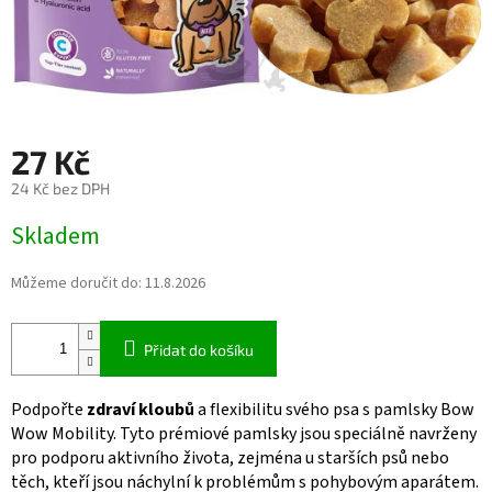
27 Kč
24 Kč bez DPH
Měrná
Skladem
cena:
Můžeme doručit do:
11.8.2026
Přidat do košíku
Podpořte
zdraví kloubů
a flexibilitu svého psa s pamlsky Bow
Wow Mobility. Tyto prémiové pamlsky jsou speciálně navrženy
pro podporu aktivního života, zejména u starších psů nebo
těch, kteří jsou náchylní k problémům s pohybovým aparátem.