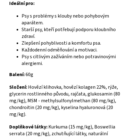
Ideální pro:
Psy s problémy s klouby nebo pohybovým
aparátem.
Starší psy, kteří potřebují podporu kloubního
zdraví.
Zlepšení pohyblivosti a komfortu psa.
Každodenní odměňování a motivaci.
Psy s citlivým zažíváním nebo potravinovými
alergiemi.
Balení:
60g
Složení:
Hovězí klihovka, hovězí kolagen 22%, rýže,
glycerin rostlinného původu, rajčata, glukosamin (80
mg/kg), MSM - methylsulfonylmethan (80 mg/kg),
chondroitin (20 mg/kg), kyselina hyaluronová (20
mg/kg).
Doplňkové látky:
Kurkuma (15 mg/kg), Boswellia
serrata (20 mg/kg), zchutňující látky, naturální