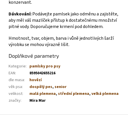
konzervant.
Dávkování:
Podávejte pamlsek jako odměnu a zajistěte,
aby měl váš mazlíček přístup k dostatečnému množství
pitné vody. Doporučujeme krmení pod dohledem.
Hmotnost, tvar, objem, barva i vůně jednotlivých šarží
výrobku se mohou výrazně lišit.
Doplňkové parametry
Kategorie
:
pamlsky pro psy
EAN
:
8595042655216
dle masa
:
hovězí
věk psa
:
dospělý pes
,
senior
velikost
:
malá plemena
,
střední plemena
,
velká plemena
značky
:
Mira Mar
Z
á