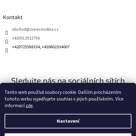
Kontakt
obchod
@
zvirecirodina.cz
+420312523756
+420725588334, +420602334007
Sledujte nás na sociálních sítích
Tento web používá soubory cookie. Dalším procházením
tohoto webu vyjadřujete souhlas s jejich používáním.. Více
informací
zde
.
Nastavení
Vytvořil Shoptet