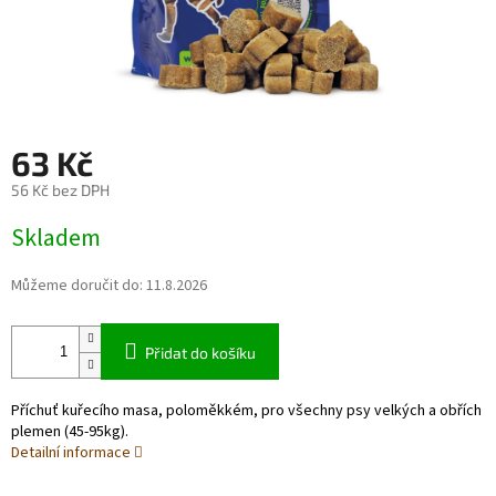
63 Kč
56 Kč bez DPH
Měrná
Skladem
cena:
Můžeme doručit do:
11.8.2026
Přidat do košíku
Příchuť kuřecího masa, poloměkkém, pro všechny psy velkých a obřích
plemen (45-95kg).
Detailní informace