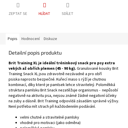
ZEPTAT SE
HLÍDAT
SDÍLET
Popis
Hodnocení
Diskuze
Detailní popis produktu
Brit Training XL je ideální tréninkový snack pro psy extra
vekých až obřích plemen (45 - 90 kg).
Granulované kousky Brit
Training Snack XL jsou zdravotně nezávadné a pro obří
psiska naprosto bezpečné. Kuřecí maso s rýží je chutnou
kombinací, díky které je pamlsek lehce stravitelný. Poloměkká
struktura pamlsku Brit Snack nezatěžuje organismus - nepůsobí
negativně na aktivitu psa, nejsou známé žádné negativní účinky
na zuby a dásně. Brit Training odpovídá zásadám správné výživy.
Není potřeba mít strach při každodenním podávání.
velmi chutné a stravitelné pamlsky
vhodné pro motivaci (jako odměna)