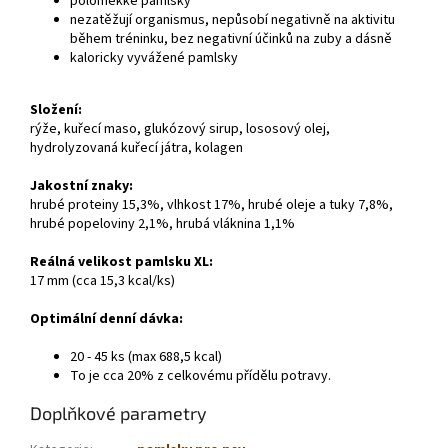
poloměkké pamlsky
nezatěžují organismus, nepůsobí negativně na aktivitu
během tréninku, bez negativní účinků na zuby a dásně
kaloricky vyvážené pamlsky
Složení:
rýže, kuřecí maso, glukózový sirup, lososový olej,
hydrolyzovaná kuřecí játra, kolagen
Jakostní znaky:
hrubé proteiny 15,3%, vlhkost 17%, hrubé oleje a tuky 7,8%,
hrubé popeloviny 2,1%, hrubá vláknina 1,1%
Reálná velikost pamlsku XL:
17 mm (cca 15,3 kcal/ks)
Optimální denní dávka:
20 - 45 ks (max 688,5 kcal)
To je cca 20% z celkovému přídělu potravy.
Doplňkové parametry