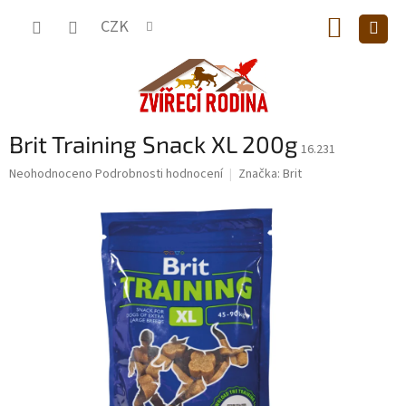
Přejít
NÁKUP
na
CZK
obsah
KOŠÍK
Brit Training Snack XL 200g
16.231
Průměrné
Neohodnoceno
Podrobnosti hodnocení
Značka:
Brit
hodnocení
produktu
je
0,0
z
5
hvězdiček.