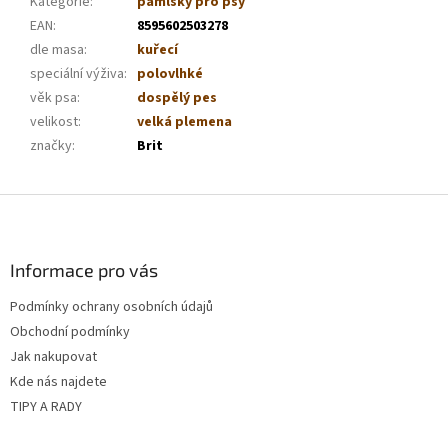
Kategorie
:
pamlsky pro psy
EAN
:
8595602503278
dle masa
:
kuřecí
speciální výživa
:
polovlhké
věk psa
:
dospělý pes
velikost
:
velká plemena
značky
:
Brit
Z
á
p
a
Informace pro vás
t
Podmínky ochrany osobních údajů
í
Obchodní podmínky
Jak nakupovat
Kde nás najdete
TIPY A RADY