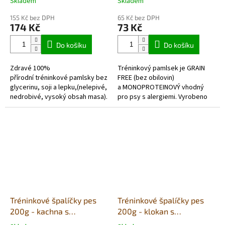
Skladem
Skladem
Průměrné
Průměrné
hodnocení
hodnocení
155 Kč bez DPH
65 Kč bez DPH
produktu
produktu
174 Kč
73 Kč
je
je
5,0
5,0
Do košíku
Do košíku
z
z
5
5
Zdravé 100%
Tréninkový pamlsek je GRAIN
hvězdiček.
hvězdiček.
přírodní tréninkové pamlsky bez
FREE (bez obilovin)
glycerinu, soji a lepku,(nelepivé,
a MONOPROTEINOVÝ vhodný
nedrobivé, vysoký obsah masa).
pro psy s alergiemi. Vyrobeno
Velice chutné a lehce stravitelné
z vysokého
s čekankou a oleji.
obsahu pouze jehněčího...
Tréninkové špalíčky pes
Tréninkové špalíčky pes
200g - kachna s
200g - klokan s
bramborem
bramborem