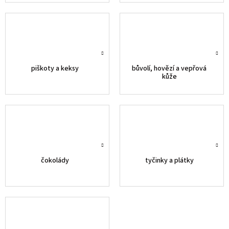
piškoty a keksy
bůvolí, hovězí a vepřová
kůže
čokolády
tyčinky a plátky