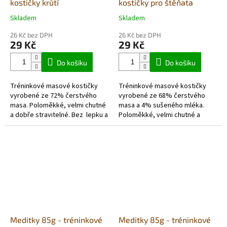
kostičky krůtí
kostičky pro štěňata
Skladem
Skladem
Průměrné
Průměrné
hodnocení
hodnocení
26 Kč bez DPH
26 Kč bez DPH
produktu
produktu
29 Kč
29 Kč
je
je
5,0
5,0
Do košíku
Do košíku
z
z
5
5
Tréninkové masové kostičky
Tréninkové masové kostičky
hvězdiček.
hvězdiček.
vyrobené ze 72% čerstvého
vyrobené ze 68% čerstvého
masa. Poloměkké, velmi chutné
masa a 4% sušeného mléka.
a dobře stravitelné. Bez lepku a
Poloměkké, velmi chutné a
hypoalergenní.
dobře stravitelné. Bez obsahu
lepku.
Meditky 85g - tréninkové
Meditky 85g - tréninkové