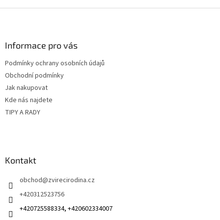
d
o
v
Z
a
á
c
á
n
í
p
í
p
a
Informace pro vás
r
t
v
Podmínky ochrany osobních údajů
í
k
Obchodní podmínky
y
v
Jak nakupovat
ý
Kde nás najdete
p
TIPY A RADY
i
s
u
Kontakt
obchod
@
zvirecirodina.cz
+420312523756
+420725588334, +420602334007