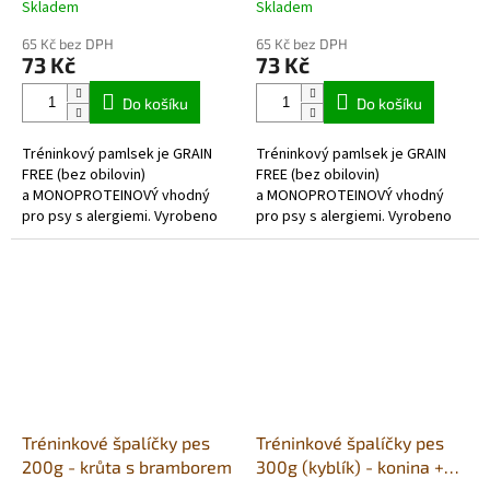
Skladem
Skladem
Průměrné
Průměrné
hodnocení
hodnocení
65 Kč bez DPH
65 Kč bez DPH
produktu
produktu
73 Kč
73 Kč
je
je
4,0
5,0
Do košíku
Do košíku
z
z
5
5
Tréninkový pamlsek je GRAIN
Tréninkový pamlsek je GRAIN
hvězdiček.
hvězdiček.
FREE (bez obilovin)
FREE (bez obilovin)
a MONOPROTEINOVÝ vhodný
a MONOPROTEINOVÝ vhodný
pro psy s alergiemi. Vyrobeno
pro psy s alergiemi. Vyrobeno
z vysokého
z vysokého
obsahu pouze koňského...
obsahu pouze kozího...
Tréninkové špalíčky pes
Tréninkové špalíčky pes
200g - krůta s bramborem
300g (kyblík) - konina +