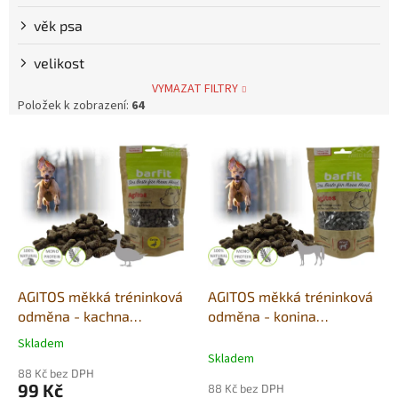
věk psa
velikost
VYMAZAT FILTRY
Položek k zobrazení:
64
V
ý
p
i
s
p
r
o
d
AGITOS měkká tréninková
AGITOS měkká tréninková
u
odměna - kachna
odměna - konina
k
monoprotein 350g
monoprotein 350g
Skladem
Průměrné
t
Skladem
hodnocení
ů
88 Kč bez DPH
produktu
99 Kč
88 Kč bez DPH
je