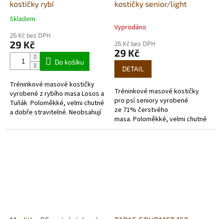
kostičky rybí
kostičky senior/light
Skladem
Průměrné
Vyprodáno
hodnocení
26 Kč bez DPH
produktu
29 Kč
26 Kč bez DPH
je
29 Kč
5,0
Do košíku
z
DETAIL
5
Tréninkové masové kostičky
hvězdiček.
Tréninkové masové kostičky
vyrobené z rybího masa Losos a
pro psí seniory vyrobené
Tuňák Poloměkké, velmi chutné
ze 71% čerstvého
a dobře stravitelné. Neobsahují
masa. Poloměkké, velmi chutné
lepek.
a dobře stravitelné. Bez lepku
a...