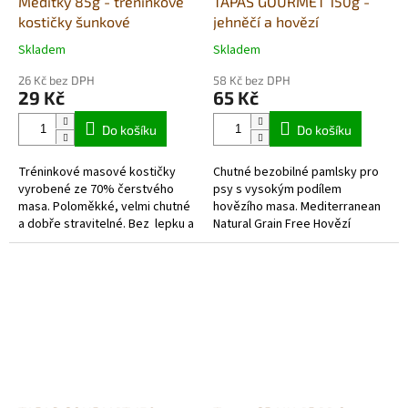
Meditky 85g - tréninkové
TAPAS GOURMET 150g -
kostičky šunkové
jehněčí a hovězí
Skladem
Skladem
Průměrné
Průměrné
hodnocení
hodnocení
26 Kč bez DPH
58 Kč bez DPH
produktu
produktu
29 Kč
65 Kč
je
je
5,0
5,0
Do košíku
Do košíku
z
z
5
5
Tréninkové masové kostičky
Chutné bezobilné pamlsky pro
hvězdiček.
hvězdiček.
vyrobené ze 70% čerstvého
psy s vysokým podílem
masa. Poloměkké, velmi chutné
hovězího masa. Mediterranean
a dobře stravitelné. Bez lepku a
Natural Grain Free Hovězí
hypoalergenní.
obsahují 69,4 % kvalitního
hovězího masa, přírodní
antioxidant rozmarýn...