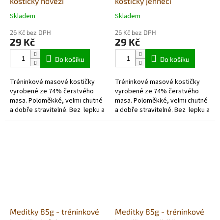
kostičky hovězí
kostičky jehněčí
Skladem
Skladem
Průměrné
Průměrné
hodnocení
hodnocení
26 Kč bez DPH
26 Kč bez DPH
produktu
produktu
29 Kč
29 Kč
je
je
5,0
4,3
Do košíku
Do košíku
z
z
5
5
Tréninkové masové kostičky
Tréninkové masové kostičky
hvězdiček.
hvězdiček.
vyrobené ze 74% čerstvého
vyrobené ze 74% čerstvého
masa. Poloměkké, velmi chutné
masa. Poloměkké, velmi chutné
a dobře stravitelné. Bez lepku a
a dobře stravitelné. Bez lepku a
hypoalergenní.
hypoalergenní.
Meditky 85g - tréninkové
Meditky 85g - tréninkové