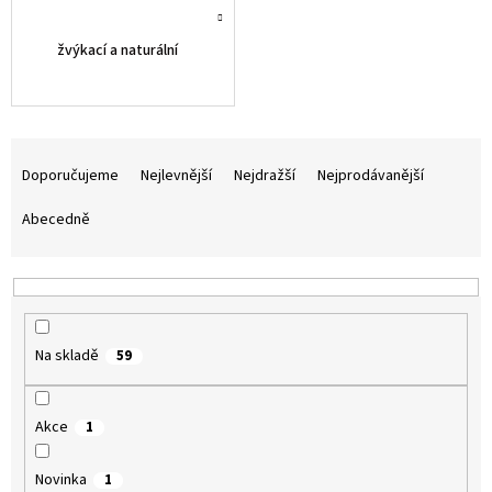
žvýkací a naturální
Ř
a
Doporučujeme
Nejlevnější
Nejdražší
Nejprodávanější
z
e
Abecedně
n
í
p
r
o
Na skladě
59
d
u
k
Akce
1
t
ů
Novinka
1