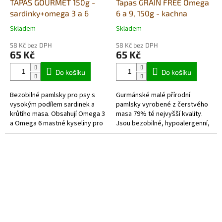
TAPAS GOURMET 150g -
Tapas GRAIN FREE Omega
sardinky+omega 3 a 6
6 a 9, 150g - kachna
Skladem
Skladem
Průměrné
Průměrné
hodnocení
hodnocení
58 Kč bez DPH
58 Kč bez DPH
produktu
produktu
65 Kč
65 Kč
je
je
5,0
5,0
Do košíku
Do košíku
z
z
5
5
Bezobilné pamlsky pro psy s
Gurmánské malé přírodní
hvězdiček.
hvězdiček.
vysokým podílem sardinek a
pamlsky vyrobené z čerstvého
krůtího masa. Obsahují Omega 3
masa 79% té nejvyšší kvality.
a Omega 6 mastné kyseliny pro
Jsou bezobilné, hypoalergenní,
podporu zdravé srsti a kůže.
neobsahují žádná barviva,
Chutná a zdravá odměna
geneticky modifikované...
vhodná...