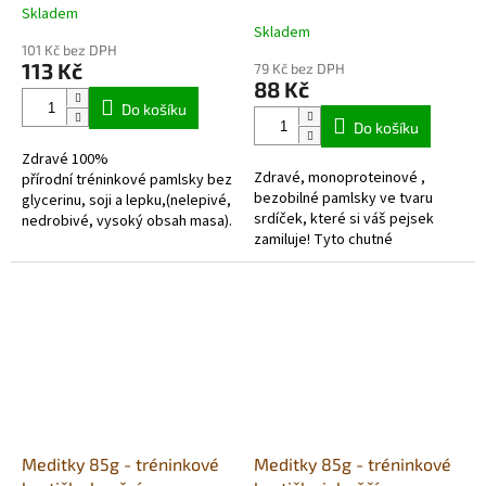
králík
dóza 100g
Skladem
Průměrné
Skladem
hodnocení
101 Kč bez DPH
produktu
113 Kč
79 Kč bez DPH
je
88 Kč
4,6
Do košíku
z
Do košíku
5
Zdravé 100%
hvězdiček.
Zdravé, monoproteinové ,
přírodní tréninkové pamlsky bez
bezobilné pamlsky ve tvaru
glycerinu, soji a lepku,(nelepivé,
srdíček, které si váš pejsek
nedrobivé, vysoký obsah masa).
zamiluje! Tyto chutné
Velice chutné a lehce stravitelné
pochoutky obsahují 86 %
s bylinnou směsí.
kuřecího masa a jsou skvělou
volbou jako...
Meditky 85g - tréninkové
Meditky 85g - tréninkové