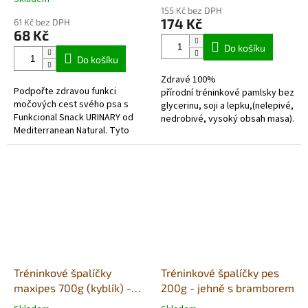
hodnocení
155 Kč bez DPH
produktu
174 Kč
61 Kč bez DPH
je
68 Kč
5,0
Do košíku
z
Do košíku
5
Zdravé 100%
hvězdiček.
Podpořte zdravou funkci
přírodní tréninkové pamlsky bez
močových cest svého psa s
glycerinu, soji a lepku,(nelepivé,
Funkcional Snack URINARY od
nedrobivé, vysoký obsah masa).
Mediterranean Natural. Tyto
Velice chutné a lehce stravitelné
chutné pamlsky jsou speciálně
s čekankou a oleji.
navrženy tak, aby podporovaly
zdraví...
Tréninkové špalíčky
Tréninkové špalíčky pes
maxipes 700g (kyblík) -
200g - jehně s bramborem
zvěřina+jehněčí