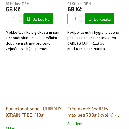
61 Kč bez DPH
61 Kč bez DPH
68 Kč
68 Kč
Do košíku
Do košíku
Měkké tyčinky s glukosaminem
Podpořte ústní hygienu svého
a chondroitinem jsou ideálním
psa s Funkcional Snack ORAL
doplňkem stravy pro psy,
CARE (GRAIN FREE) od
zejména velkých plemen
Mediterranean Natural
náchylných k problémům s
s mořskou řasou Ascophyllum
klouby. Tyčinky jsou navržené
nodosum. Vyrobeno z masa a
tak, aby...
ryb v...
Funkcional snack URINARY
Tréninkové špalíčky
(GRAIN FREE) 110g
maxipes 700g (kyblík) -
konina+jehněčí
Skladem
Průměrné
Skladem