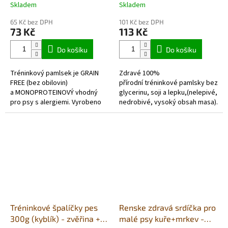
králík
Skladem
Skladem
Průměrné
Průměrné
hodnocení
hodnocení
65 Kč bez DPH
101 Kč bez DPH
produktu
produktu
73 Kč
113 Kč
je
je
5,0
5,0
Do košíku
Do košíku
z
z
5
5
Tréninkový pamlsek je GRAIN
Zdravé 100%
hvězdiček.
hvězdiček.
FREE (bez obilovin)
přírodní tréninkové pamlsky bez
a MONOPROTEINOVÝ vhodný
glycerinu, soji a lepku,(nelepivé,
pro psy s alergiemi. Vyrobeno
nedrobivé, vysoký obsah masa).
z vysokého obsahu pouze
Velice chutné a lehce stravitelné
krůtího masa, obohaceno také
s bylinnou...
velmi prospěšnou...
Tréninkové špalíčky pes
Renske zdravá srdíčka pro
300g (kyblík) - zvěřina +
malé psy kuře+mrkev -