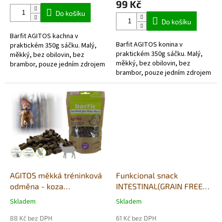
99 Kč
5,0
Do košíku
z
Do košíku
5
Barfit AGITOS kachna v
hvězdiček.
Barfit AGITOS konina v
praktickém 350g sáčku. Malý,
praktickém 350g sáčku. Malý,
měkký, bez obilovin, bez
měkký, bez obilovin, bez
brambor, pouze jedním zdrojem
brambor, pouze jedním zdrojem
živočišných bílkovin a vyrobený
živočišných bílkovin a vyrobený
převážně z čerstvých...
převážně...
AGITOS měkká tréninková
Funkcional snack
odměna - koza
INTESTINAL(GRAIN FREE)
monoprotein 350g
110g
Skladem
Skladem
Průměrné
Průměrné
hodnocení
hodnocení
88 Kč bez DPH
61 Kč bez DPH
produktu
produktu