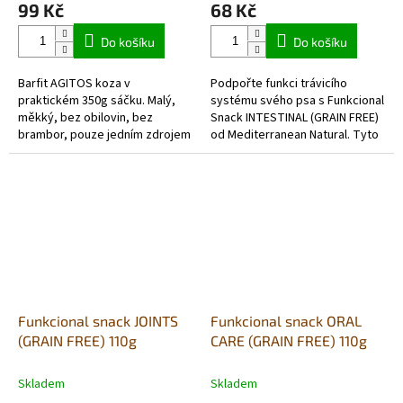
99 Kč
68 Kč
je
je
5,0
5,0
Do košíku
Do košíku
z
z
5
5
Barfit AGITOS koza v
Podpořte funkci trávicího
hvězdiček.
hvězdiček.
praktickém 350g sáčku. Malý,
systému svého psa s Funkcional
měkký, bez obilovin, bez
Snack INTESTINAL (GRAIN FREE)
brambor, pouze jedním zdrojem
od Mediterranean Natural. Tyto
živočišných bílkovin a vyrobený
chutné pamlsky jsou speciálně
převážně z čerstvých
navrženy tak, aby...
potravinářských...
Funkcional snack JOINTS
Funkcional snack ORAL
(GRAIN FREE) 110g
CARE (GRAIN FREE) 110g
Skladem
Skladem