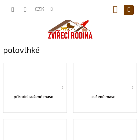
Přejít
NÁKUP
na
CZK
obsah
KOŠÍK
polovlhké
přírodní sušené maso
sušené maso