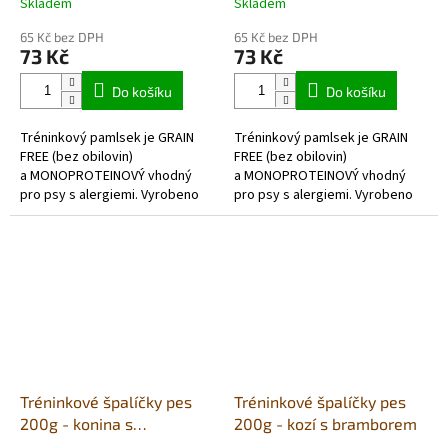
Skladem
Skladem
Průměrné
Průměrné
hodnocení
hodnocení
65 Kč bez DPH
65 Kč bez DPH
produktu
produktu
73 Kč
73 Kč
je
je
5,0
5,0
Do košíku
Do košíku
z
z
5
5
Tréninkový pamlsek je GRAIN
Tréninkový pamlsek je GRAIN
hvězdiček.
hvězdiček.
FREE (bez obilovin)
FREE (bez obilovin)
a MONOPROTEINOVÝ vhodný
a MONOPROTEINOVÝ vhodný
pro psy s alergiemi. Vyrobeno
pro psy s alergiemi. Vyrobeno
z vysokého
z vysokého
obsahu pouze kachniho...
obsahu pouze klokaniho
masa, obohaceno také velmi
prospěšnou...
Tréninkové špalíčky pes
Tréninkové špalíčky pes
200g - konina s
200g - kozí s bramborem
bramborem