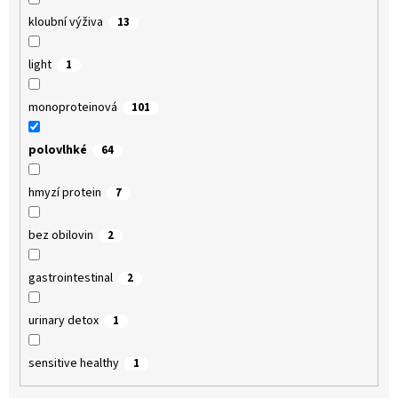
kloubní výživa
13
light
1
monoproteinová
101
polovlhké
64
hmyzí protein
7
bez obilovin
2
gastrointestinal
2
urinary detox
1
sensitive healthy
1