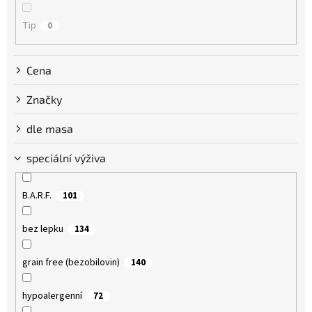
Tip
0
Cena
Značky
dle masa
speciální výživa
B.A.R.F.
101
bez lepku
134
grain free (bezobilovin)
140
hypoalergenní
72