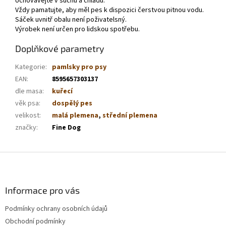
Uchovávejte v suchu a chladu.
Vždy pamatujte, aby měl pes k dispozici čerstvou pitnou vodu.
Sáček uvnitř obalu není poživatelsný.
Výrobek není určen pro lidskou spotřebu.
Doplňkové parametry
Kategorie
:
pamlsky pro psy
EAN
:
8595657303137
dle masa
:
kuřecí
věk psa
:
dospělý pes
velikost
:
malá plemena
,
střední plemena
značky
:
Fine Dog
Z
á
p
a
Informace pro vás
t
Podmínky ochrany osobních údajů
í
Obchodní podmínky