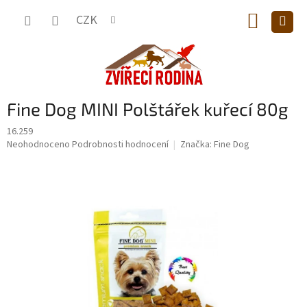
Přejít
NÁKUP
na
CZK
obsah
KOŠÍK
Fine Dog MINI Polštářek kuřecí 80g
16.259
Průměrné
Neohodnoceno
Podrobnosti hodnocení
Značka:
Fine Dog
hodnocení
produktu
je
0,0
z
5
hvězdiček.