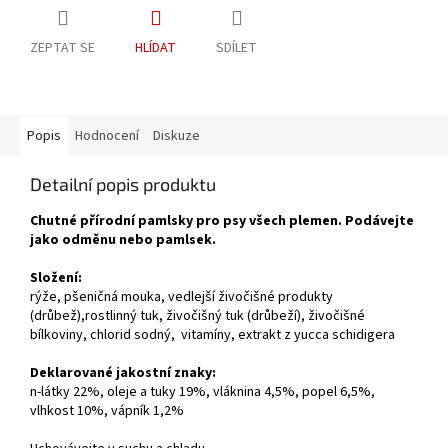
ZEPTAT SE
HLÍDAT
SDÍLET
Popis
Hodnocení
Diskuze
Detailní popis produktu
Chutné přírodní pamlsky pro psy všech plemen. Podávejte
jako odměnu nebo pamlsek.
Složení:
rýže, pšeničná mouka, vedlejší živočišné produkty
(drůbež),rostlinný tuk, živočišný tuk (drůbeží), živočišné
bílkoviny, chlorid sodný, vitamíny, extrakt z yucca schidigera
Deklarované jakostní znaky:
n-látky 22%, oleje a tuky 19%, vláknina 4,5%, popel 6,5%,
vlhkost 10%, vápník 1,2%