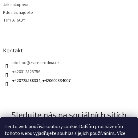
Jak nakupovat
Kde nás najdete
TIPY A RADY
Kontakt
obchod
@
zvirecirodina.cz
+420312523756
+420725588334, +420602334007
Sledujte nás na sociálních sítích
Tento web používá soubory cookie. Dalším procházením
tohoto webu vyjadřujete souhlas s jejich používáním.. Více