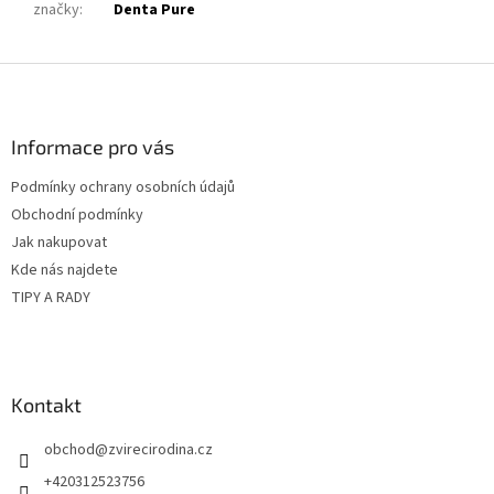
značky
:
Denta Pure
Z
á
p
a
Informace pro vás
t
Podmínky ochrany osobních údajů
í
Obchodní podmínky
Jak nakupovat
Kde nás najdete
TIPY A RADY
Kontakt
obchod
@
zvirecirodina.cz
+420312523756