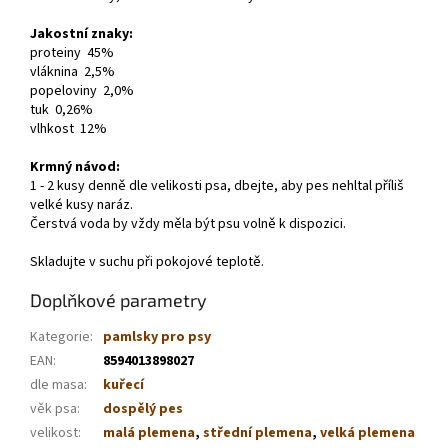
Jakostní znaky:
proteiny 45%
vláknina 2,5%
popeloviny 2,0%
tuk 0,26%
vlhkost 12%
Krmný návod:
1 - 2 kusy denně dle velikosti psa, dbejte, aby pes nehltal příliš
velké kusy naráz.
Čerstvá voda by vždy měla být psu volně k dispozici.
Skladujte v suchu při pokojové teplotě.
Doplňkové parametry
Kategorie
:
pamlsky pro psy
EAN
:
8594013898027
dle masa
:
kuřecí
věk psa
:
dospělý pes
velikost
:
malá plemena
,
střední plemena
,
velká plemena