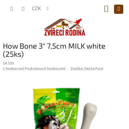
Přejít
NÁKUP
na
CZK
obsah
KOŠÍK
How Bone 3" 7,5cm MILK white
(25ks)
16.320
Průměrné
1 hodnocení
Podrobnosti hodnocení
Značka:
Denta Pure
hodnocení
produktu
je
5,0
z
5
hvězdiček.