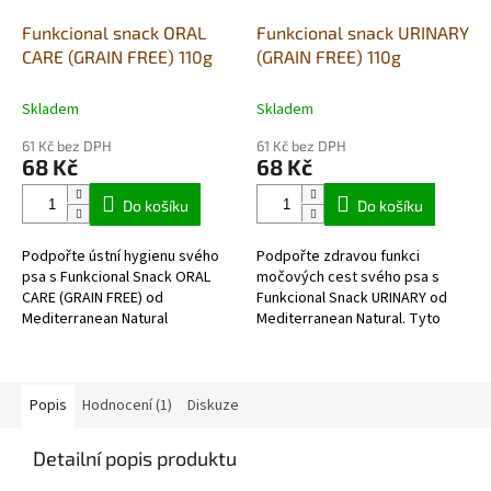
Funkcional snack ORAL
Funkcional snack URINARY
CARE (GRAIN FREE) 110g
(GRAIN FREE) 110g
Skladem
Skladem
61 Kč bez DPH
61 Kč bez DPH
68 Kč
68 Kč
Do košíku
Do košíku
Podpořte ústní hygienu svého
Podpořte zdravou funkci
psa s Funkcional Snack ORAL
močových cest svého psa s
CARE (GRAIN FREE) od
Funkcional Snack URINARY od
Mediterranean Natural
Mediterranean Natural. Tyto
s mořskou řasou Ascophyllum
chutné pamlsky jsou speciálně
nodosum. Vyrobeno z masa a
navrženy tak, aby podporovaly
ryb v...
zdraví...
Popis
Hodnocení (1)
Diskuze
Detailní popis produktu