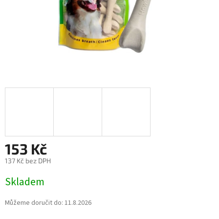
153 Kč
137 Kč bez DPH
Měrná
Skladem
cena:
Můžeme doručit do:
11.8.2026