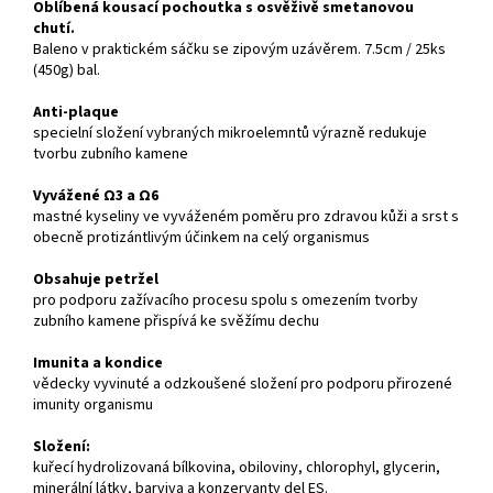
Oblíbená kousací pochoutka s osvěživě smetanovou
chutí.
Baleno v praktickém sáčku se zipovým uzávěrem. 7.5cm / 25ks
(450g) bal.
Anti-plaque
specielní složení vybraných mikroelemntů výrazně redukuje
tvorbu zubního kamene
Vyvážené Ω3 a Ω6
mastné kyseliny ve vyváženém poměru pro zdravou kůži a srst s
obecně protizántlivým účinkem na celý organismus
Obsahuje petržel
pro podporu zažívacího procesu spolu s omezením tvorby
zubního kamene přispívá ke svěžímu dechu
Imunita a kondice
vědecky vyvinuté a odzkoušené složení pro podporu přirozené
imunity organismu
Složení:
kuřecí hydrolizovaná bílkovina, obiloviny, chlorophyl, glycerin,
minerální látky, barviva a konzervanty del ES.