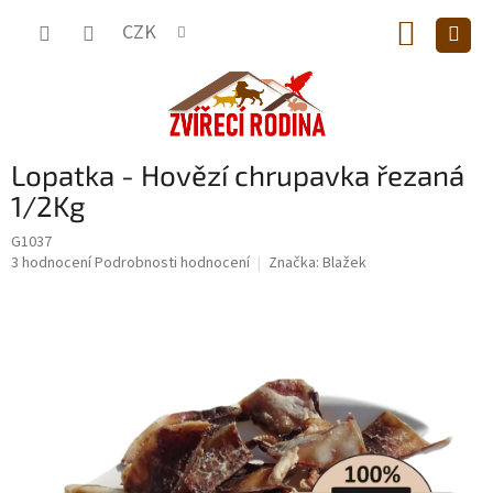
Přejít
NÁKUP
na
CZK
obsah
KOŠÍK
Lopatka - Hovězí chrupavka řezaná
1/2Kg
G1037
Průměrné
3 hodnocení
Podrobnosti hodnocení
Značka:
Blažek
hodnocení
produktu
je
5,0
z
5
hvězdiček.