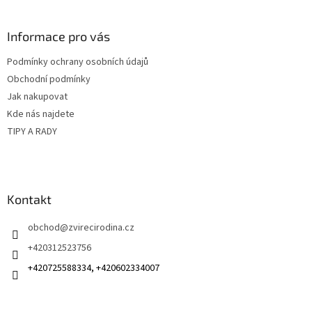
á
p
a
Informace pro vás
t
Podmínky ochrany osobních údajů
í
Obchodní podmínky
Jak nakupovat
Kde nás najdete
TIPY A RADY
Kontakt
obchod
@
zvirecirodina.cz
+420312523756
+420725588334, +420602334007