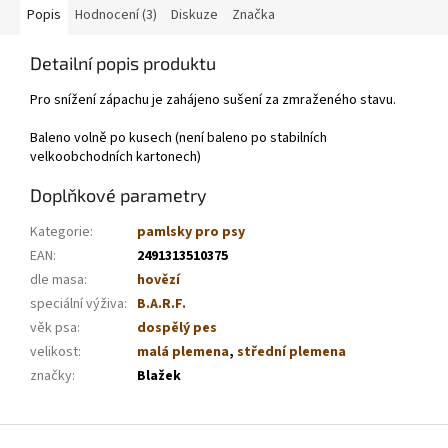
Popis
Hodnocení (3)
Diskuze
Značka
Detailní popis produktu
Pro snížení zápachu je zahájeno sušení za zmraženého stavu.
Baleno volně po kusech (není baleno po stabilních
velkoobchodních kartonech)
Doplňkové parametry
Kategorie
:
pamlsky pro psy
EAN
:
2491313510375
dle masa
:
hovězí
speciální výživa
:
B.A.R.F.
věk psa
:
dospělý pes
velikost
:
malá plemena
,
střední plemena
značky
:
Blažek
Z