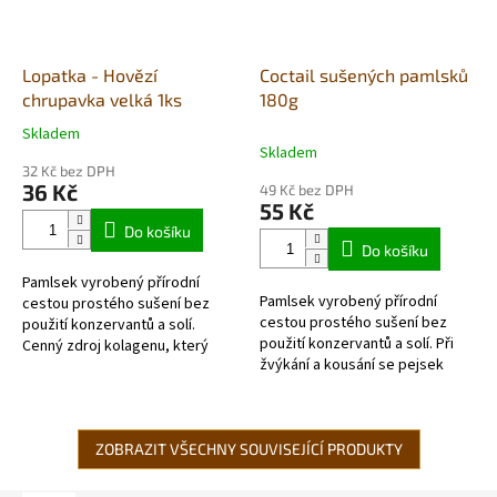
Lopatka - Hovězí
Coctail sušených pamlsků
chrupavka velká 1ks
180g
Skladem
Průměrné
Skladem
hodnocení
32 Kč bez DPH
produktu
36 Kč
49 Kč bez DPH
je
55 Kč
4,9
Do košíku
z
Do košíku
5
Pamlsek vyrobený přírodní
hvězdiček.
Pamlsek vyrobený přírodní
cestou prostého sušení bez
cestou prostého sušení bez
použití konzervantů a solí.
použití konzervantů a solí. Při
Cenný zdroj kolagenu, který
žvýkání a kousání se pejsek
přispívá ke zdravé kondici
zabaví a zároveň si čistí zuby a
kloubů a chrupavek. Kousání
posiluje žvýkací svaly a dásně....
chrupavek má...
ZOBRAZIT VŠECHNY SOUVISEJÍCÍ PRODUKTY