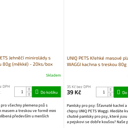
ETS Jehněčí minirolády s
UNIQ PETS Křehké masové pl
u 80g (měkké) - 20ks/box
WAGGI kachna s treskou 80g
Skladem
ez DPH
35 Kč bez DPH
č
39 Kč
Do košíku
Do 
 pro všechny plemena psů s
Pamlsky pro psy: Šťavnaté kachní a 
m masem a treskou ve formě mini
chipsy UNIQ PETS Waggi. Hledáte kva
Oblíbená především u menších
chutné pamlsky pro psy, které jso
.
a pejskovi se dobře koušou? Naše p
snacky...