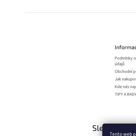
Z
á
p
a
t
Informac
í
Podmínky o
údajů
Obchodní 
Jak nakupo
Kde nás na
TIPY A RAD
Sledujte nás
Tento web p