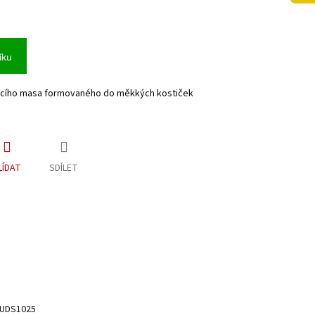
íku
ecího masa formovaného do měkkých kostiček
LÍDAT
SDÍLET
UDS1025