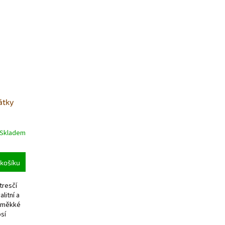
átky
Skladem
košíku
tresčí
litní a
u měkké
sí