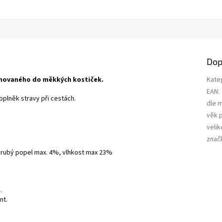
Dop
movaného do měkkých kostiček.
Kate
EAN
:
oplněk stravy při cestách.
dle 
věk 
velik
znač
 hrubý popel max. 4%, vlhkost max 23%
.
nt.