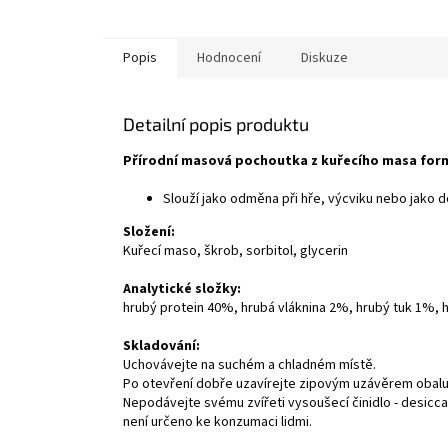
Popis
Hodnocení
Diskuze
Detailní popis produktu
Přírodní masová pochoutka z kuřecího masa for
Slouží jako odměna při hře, výcviku nebo jako d
Složení:
Kuřecí maso, škrob, sorbitol, glycerin
Analytické složky:
hrubý protein 40%, hrubá vláknina 2%, hrubý tuk 1%,
Skladování:
Uchovávejte na suchém a chladném místě.
Po otevření dobře uzavírejte zipovým uzávěrem obalu
Nepodávejte svému zvířeti vysoušecí činidlo - desicca
není určeno ke konzumaci lidmi.