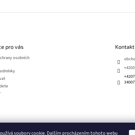
e pro vás
Kontakt
chrany osobních
obch
+4203
podmínky
+4207
vat
34007
jdete
Y
 na sociálních sítích
oužívá soubory cookie. Dalším procházením tohoto webu