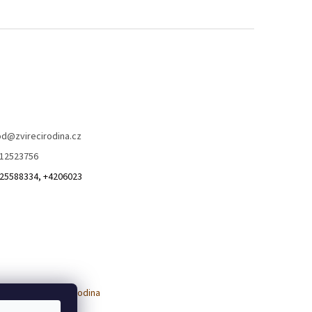
od
@
zvirecirodina.cz
12523756
25588334, +4206023