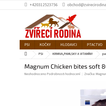
Přejít
+420312523756
obchod@zvirecirodina
na
obsah
PSI
KOČKY
HLODAVCI
PTACTVO
Domů
PSI
KRMIVA,PAMLSKY A VITAMÍNY
pa
Magnum Chicken bites soft 
Průměrné
Neohodnoceno
Podrobnosti hodnocení
Značka:
Magnu
hodnocení
produktu
je
0,0
z
5
hvězdiček.