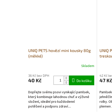
UNIQ PETS hovězí mini kousky 80g
UNIQ P
(měkké)
tresko
Skladem
36 Kč bez DPH
42 Kč b
40 Kč
47 K
Do košíku
Dopřejte svému psovi vynikající pamlsek,
Pamlsek
který kombinuje lahodnou chuť a výživné
jehněčí
složení, ideální pro každodenní
rolky. 
potěšení a podporu zdraví....
plemen 