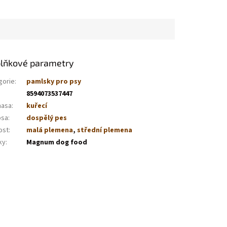
lňkové parametry
gorie
:
pamlsky pro psy
8594073537447
masa
:
kuřecí
psa
:
dospělý pes
ost
:
malá plemena
,
střední plemena
ky
:
Magnum dog food