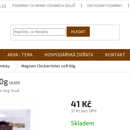
.cz
PODMÍNKY OCHRANY OSOBNÍCH ÚDAJŮ
OBCHODNÍ PODMÍNKY
HLEDAT
AKVA - TERA
HOSPODÁŘSKÁ ZVÍŘATA
KONTAKT
mlsky
Magnum Chicken bites soft 80g
80g
16.555
m dog food
41 Kč
37 Kč bez DPH
Měrná
Skladem
cena: