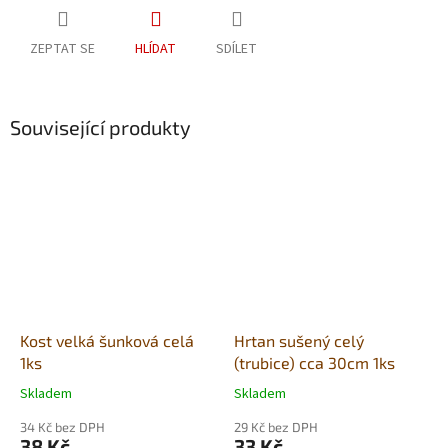
ZEPTAT SE
HLÍDAT
SDÍLET
Související produkty
Kost velká šunková celá
Hrtan sušený celý
1ks
(trubice) cca 30cm 1ks
Skladem
Skladem
Průměrné
Průměrné
hodnocení
hodnocení
34 Kč bez DPH
29 Kč bez DPH
produktu
produktu
38 Kč
33 Kč