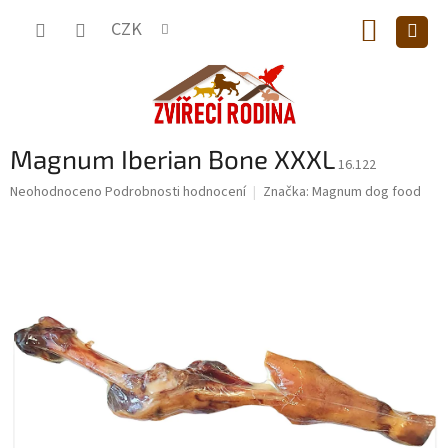
Přejít
NÁKUP
na
CZK
obsah
KOŠÍK
Magnum Iberian Bone XXXL
16.122
Průměrné
Neohodnoceno
Podrobnosti hodnocení
Značka:
Magnum dog food
hodnocení
produktu
je
0,0
z
5
hvězdiček.