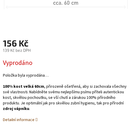
156 Kč
139 Kč bez DPH
Měrná
Vyprodáno
cena:
Položka byla vyprodána…
100% kost velká 60cm
, přirozeně ošetřená, aby si zachovala všechny
své vlastnosti. Nabídněte svému nejlepšímu psímu příteli autentickou
kost, skvělou pochoutku, se vší chutí a zárukou 100% přírodního
produktu. Je optimální jak pro skvělou zubní hygienu, tak pro přírodní
zdroj vápníku
.
Detailní informace