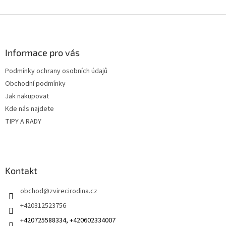
Z
á
p
a
Informace pro vás
t
Podmínky ochrany osobních údajů
í
Obchodní podmínky
Jak nakupovat
Kde nás najdete
TIPY A RADY
Kontakt
obchod
@
zvirecirodina.cz
+420312523756
+420725588334, +420602334007