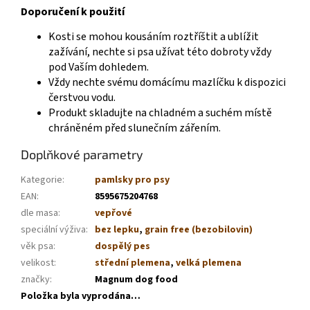
Doporučení k použití
Kosti se mohou kousáním roztříštit a ublížit
zažívání, nechte si psa užívat této dobroty vždy
pod Vaším dohledem.
Vždy nechte svému domácímu mazlíčku k dispozici
čerstvou vodu.
Produkt skladujte na chladném a suchém místě
chráněném před slunečním zářením.
Doplňkové parametry
Kategorie
:
pamlsky pro psy
EAN
:
8595675204768
dle masa
:
vepřové
speciální výživa
:
bez lepku
,
grain free (bezobilovin)
věk psa
:
dospělý pes
velikost
:
střední plemena
,
velká plemena
značky
:
Magnum dog food
Položka byla vyprodána…