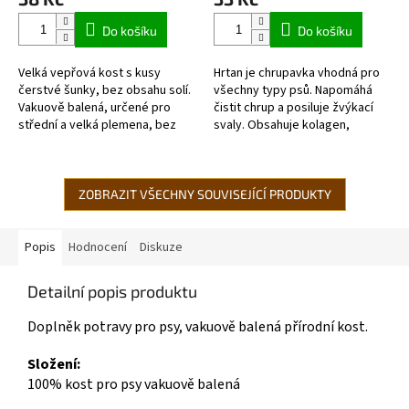
je
je
5,0
5,0
Do košíku
Do košíku
z
z
5
5
Velká vepřová kost s kusy
Hrtan je chrupavka vhodná pro
hvězdiček.
hvězdiček.
čerstvé šunky, bez obsahu solí.
všechny typy psů. Napomáhá
Vakuově balená, určené pro
čistit chrup a posiluje žvýkací
střední a velká plemena, bez
svaly. Obsahuje kolagen,
obsahu solí, hypoalergenní
vápník, elestin a fosfor. Pamlsek
a vakuově balená,...
vyrobený přírodní cestou...
ZOBRAZIT VŠECHNY SOUVISEJÍCÍ PRODUKTY
Popis
Hodnocení
Diskuze
Detailní popis produktu
Doplněk potravy pro psy, vakuově balená přírodní kost.
Složení:
100% kost pro psy vakuově balená