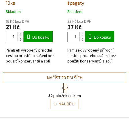
10ks
špagety
Skladem
Skladem
Průměrné
Průměrné
hodnocení
hodnocení
19 Kč bez DPH
33 Kč bez DPH
produktu
produktu
21 Kč
37 Kč
je
je
5,0
5,0
Do košíku
Do košíku
z
z
5
5
Pamlsek vyrobený přírodní
Pamlsek vyrobený přírodní
hvězdiček.
hvězdiček.
cestou prostého sušení bez
cestou prostého sušení bez
použití konzervantů a solí.
použití konzervantů a solí.
NAČÍST 20 DALŠÍCH
S
1
2
t
O
r
50
položek celkem
v
á
l
NAHORU
n
á
k
d
o
v
Z
a
á
c
á