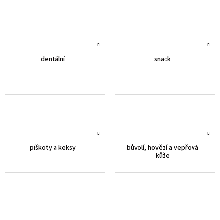
dentální
snack
piškoty a keksy
bůvolí, hovězí a vepřová
kůže