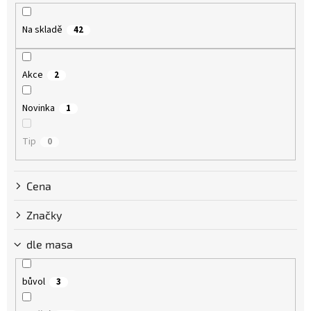
r
o
Na skladě
42
d
u
k
Akce
2
t
ů
Novinka
1
Tip
0
Cena
Značky
dle masa
bůvol
3