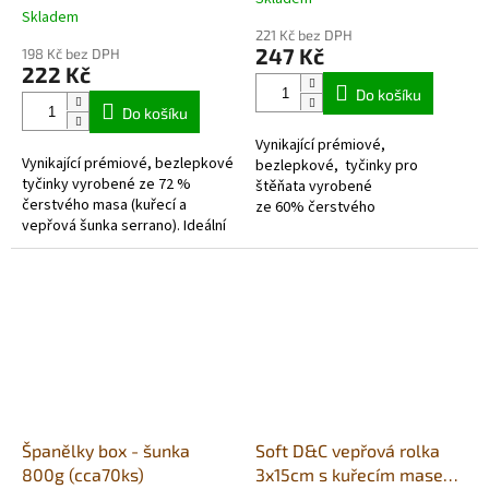
Průměrné
Skladem
hodnocení
221 Kč bez DPH
produktu
247 Kč
198 Kč bez DPH
je
222 Kč
5,0
Do košíku
z
Do košíku
5
Vynikající prémiové,
hvězdiček.
Vynikající prémiové, bezlepkové
bezlepkové, tyčinky pro
tyčinky vyrobené ze 72 %
štěňata vyrobené
čerstvého masa (kuřecí a
ze 60% čerstvého
vepřová šunka serrano). Ideální
masa. Ideálním doplňkem s
každodenní odměna i doplněk
obsahem vitamínů a...
stravy, bohatý na bílkoviny, s...
Španělky box - šunka
Soft D&C vepřová rolka
800g (cca70ks)
3x15cm s kuřecím masem