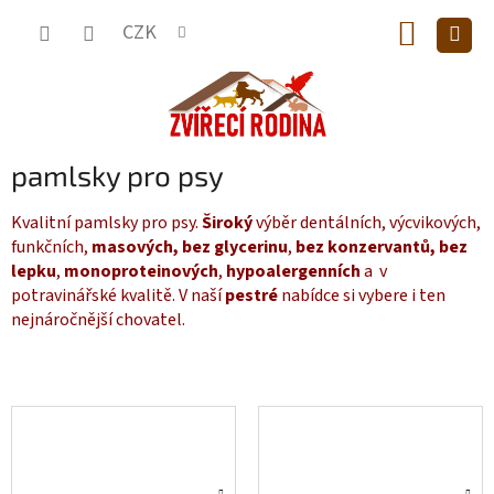
Přejít
NÁKUP
na
CZK
obsah
KOŠÍK
pamlsky pro psy
Kvalitní pamlsky pro psy.
Široký
výběr dentálních, výcvikových,
funkčních,
masových,
bez glycerinu
,
bez konzervantů,
bez
lepku
,
monoproteinových
,
hypoalergenních
a v
potravinářské kvalitě. V naší
pestré
nabídce si vybere i ten
nejnáročnější chovatel.