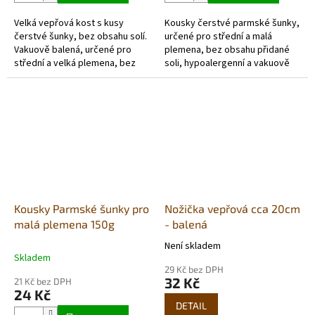
5
5
Velká vepřová kost s kusy
Kousky čerstvé parmské šunky,
hvězdiček.
hvězdiček.
čerstvé šunky, bez obsahu solí.
určené pro střední a malá
Vakuově balená, určené pro
plemena, bez obsahu přidané
střední a velká plemena, bez
soli, hypoalergenní a vakuově
obsahu solí, hypoalergenní
balené, Nemusí být
a vakuově balená,...
přechovávána v...
Kousky Parmské šunky pro
Nožička vepřová cca 20cm
malá plemena 150g
- balená
Není skladem
Průměrné
Skladem
hodnocení
29 Kč bez DPH
produktu
32 Kč
21 Kč bez DPH
je
24 Kč
5,0
DETAIL
z