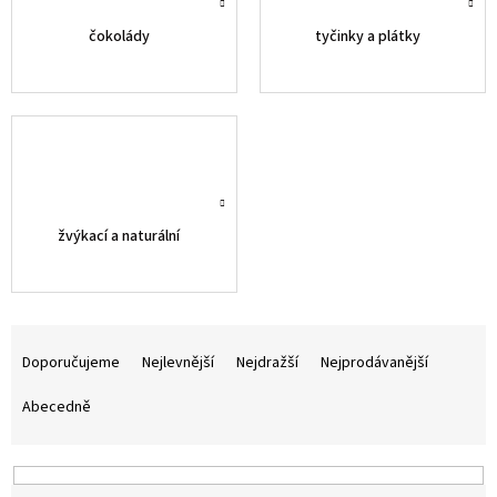
čokolády
tyčinky a plátky
žvýkací a naturální
Ř
a
Doporučujeme
Nejlevnější
Nejdražší
Nejprodávanější
z
e
Abecedně
n
í
p