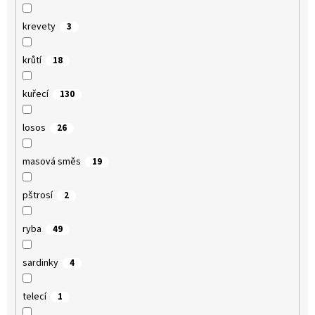
krevety
3
krůtí
18
kuřecí
130
losos
26
masová směs
19
pštrosí
2
ryba
49
sardinky
4
telecí
1