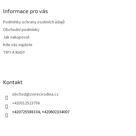
n
í
p
í
p
a
Informace pro vás
r
t
v
Podmínky ochrany osobních údajů
í
k
Obchodní podmínky
y
v
Jak nakupovat
ý
Kde nás najdete
p
TIPY A RADY
i
s
u
Kontakt
obchod
@
zvirecirodina.cz
+420312523756
+420725588334, +420602334007