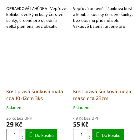
5
5
OPRAVDOVÁ LAHŮDKA - Vepřové
Vepřová poloviční šunková kost
hvězdiček.
hvězdiček.
kolínko s velkými kusy čerstvé
a kloub s kousky čerstvé šunky,
šunky, určené pro střední a
bez obsahu přidané soli.
velká plemena, bez obsahu
Vakuově balená, určené pro
přidané soli, hypoalergenní
střední a velká
a vakuově balená, Nemusí být...
plemena, hypoalergenní...
Kost pravá šunková malá
Kost pravá šunková mega
cca 10-12cm 3ks
maso cca 23cm
Skladem
Skladem
Průměrné
Průměrné
hodnocení
hodnocení
26 Kč bez DPH
49 Kč bez DPH
produktu
produktu
29 Kč
55 Kč
je
je
5,0
5,0
Do košíku
Do košíku
z
z