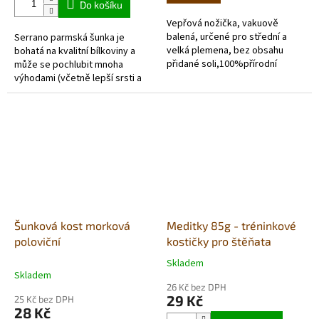
Do košíku
5
Vepřová nožička, vakuově
hvězdiček.
balená, určené pro střední a
Serrano parmská šunka je
velká plemena, bez obsahu
bohatá na kvalitní bílkoviny a
přidané soli,100%přírodní
může se pochlubit mnoha
a hypoalergenní
výhodami (včetně lepší srsti a
pamlsek. Nemusí být
kůže). Serrano šunky
přechovávána v...
jsou ideální pro posílení...
Šunková kost morková
Meditky 85g - tréninkové
poloviční
kostičky pro štěňata
Skladem
Průměrné
Skladem
hodnocení
26 Kč bez DPH
produktu
29 Kč
25 Kč bez DPH
je
28 Kč