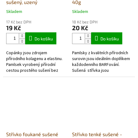
sušený, uzený
40g
Skladem
Skladem
Průměrné
Průměrné
hodnocení
hodnocení
17 Kč bez DPH
18 Kč bez DPH
produktu
produktu
19 Kč
20 Kč
je
je
5,0
5,0
Do košíku
Do košíku
z
z
5
5
Copánky jsou zdrojem
Pamlsky z kvalitních přírodních
hvězdiček.
hvězdiček.
přírodního kolagenu a elastinu.
surovin jsou ideálním doplňkem
Pamlsek vyrobený přírodní
každodenního BARFování.
cestou prostého sušení bez
Sušená střívka jsou
použití konzervantů a solí. cca
neodolatelnou lahůdkou, jejichž
18cm
vůně přivábí všechny
čenichy. Velmi...
Střívko foukané sušené
Střívko tenké sušené -