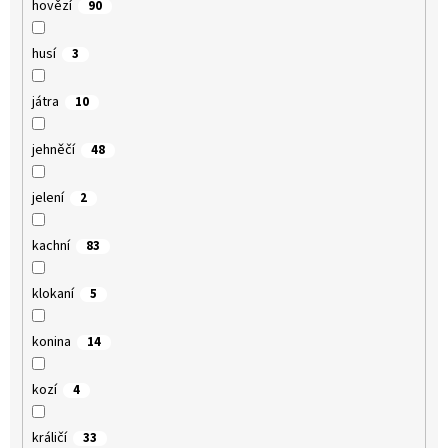
hovězí
90
husí
3
játra
10
jehněčí
48
jelení
2
kachní
83
klokaní
5
konina
14
kozí
4
králičí
33