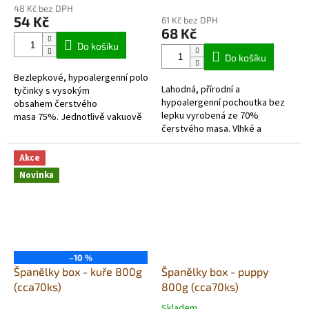
hodnocení
48 Kč bez DPH
produktu
54 Kč
61 Kč bez DPH
je
68 Kč
5,0
Do košíku
z
Do košíku
5
Bezlepkové, hypoalergenní poloměkké
hvězdiček.
Lahodná, přírodní a
tyčinky s vysokým
hypoalergenní pochoutka bez
obsahem čerstvého
lepku vyrobená ze 70%
masa 75%. Jednotlivě vakuově
čerstvého masa. Vlhké a
balené ve stejný den výroby, v
poloměkké šunkové tyčinky
balení 12 tyčinek.
jsou snadno stravitelné, dají
Akce
se lehce nalámat na...
Novinka
–10 %
Španělky box - kuře 800g
Španělky box - puppy
(cca70ks)
800g (cca70ks)
Skladem