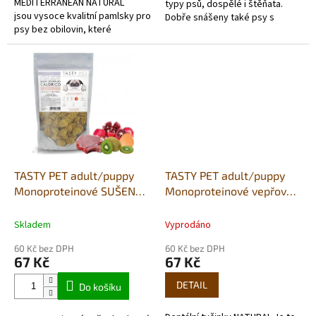
MEDITERRANEAN NATURAL
typy psů, dospělé i štěňata.
jsou vysoce kvalitní pamlsky pro
Dobře snášeny také psy s
psy bez obilovin, které
citlivým zažíváním. Lehce
kombinují výživu s relaxačními
stravitelné. Zdravé dentální
účinky. Tyto funkční...
tyčinky...
TASTY PET adult/puppy
TASTY PET adult/puppy
Monoproteinové SUŠENKY
Monoproteinové vepřové
s vepřovym a granátovým
dentální TYČKY s mořskou
jablkem
řasou - 80g
Skladem
Vyprodáno
GASTROINTESTINAL 80g
60 Kč bez DPH
60 Kč bez DPH
67 Kč
67 Kč
DETAIL
Do košíku