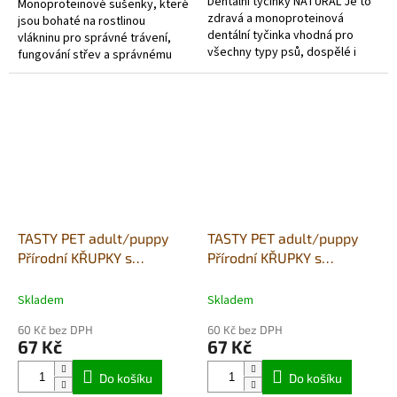
Dentální tyčinky NATURAL Je to
Monoproteinové sušenky, které
zdravá a monoproteinová
jsou bohaté na rostlinou
dentální tyčinka vhodná pro
vlákninu pro správné trávení,
všechny typy psů, dospělé i
fungování střev a správnému
štěňata. Obsahují mrkev a
vstřebávání živin. vepřové
bobule, které mají silné...
maso s vejcem, kiwi, mrkev a
jablko...
TASTY PET adult/puppy
TASTY PET adult/puppy
Přírodní KŘUPKY s
Přírodní KŘUPKY s
vepřovým a fenyklem 90g
vepřovým, lososem a
- SENSITIV
rebarborou 90g - URINARY
Skladem
Skladem
DETOX
60 Kč bez DPH
60 Kč bez DPH
67 Kč
67 Kč
Do košíku
Do košíku