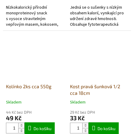
Nízkokalorický přírodní
Jedná se o sušenky s nízkým
monoproteinový snack
obsahem kalorií, vynikající pro
s vysoce stravitelným
udržení zdravé hmotnosti.
vepřovým masem, kokosem,
Obsahuje fytoterapeutická
mrkví a fenyklem, který přispívá
směs s přesličkou a artyčokem,
ke zdravému trávicímu systému
důležitými bylinami pro
a střevního traktu má...
udržení...
Kolínko 2ks cca 550g
Kost pravá šunková 1/2
cca 18cm
Skladem
Skladem
Průměrné
Průměrné
hodnocení
hodnocení
44 Kč bez DPH
29 Kč bez DPH
produktu
produktu
49 Kč
33 Kč
je
je
5,0
5,0
Do košíku
Do košíku
z
z