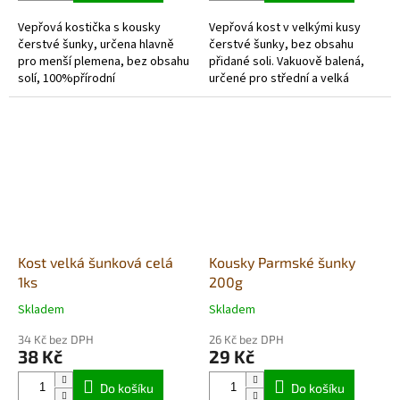
5
5
Vepřová kostička s kousky
Vepřová kost v velkými kusy
hvězdiček.
hvězdiček.
čerstvé šunky, určena hlavně
čerstvé šunky, bez obsahu
pro menší plemena, bez obsahu
přidané soli. Vakuově balená,
solí, 100%přírodní
určené pro střední a velká
a hypoalergenní pamlsek.
plemena, hypoalergenní
Nemusí být přechovávána v
a vakuově balená, Nemusí být...
chladícím boxu. Země...
Kost velká šunková celá
Kousky Parmské šunky
1ks
200g
Skladem
Skladem
Průměrné
Průměrné
hodnocení
hodnocení
34 Kč bez DPH
26 Kč bez DPH
produktu
produktu
38 Kč
29 Kč
je
je
5,0
5,0
Do košíku
Do košíku
z
z