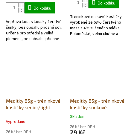
5,0
Do košíku
z
Do košíku
5
Tréninkové masové kostičky
hvězdiček.
Vepřová kost s kousky čerstvé
vyrobené ze 68% čerstvého
šunky, bez obsahu přidané soli.
masa a 4% sušeného mléka.
Určené pro střední a velká
Poloměkké, velmi chutné a
plemena, bez obsahu přidané
dobře stravitelné. Bez obsahu
soli, hypoalergenní a vakuově
lepku.
balená, Nemusí...
Meditky 85g - tréninkové
Meditky 85g - tréninkové
kostičky senior/light
kostičky šunkové
Skladem
Průměrné
Vyprodáno
hodnocení
26 Kč bez DPH
produktu
29 Kč
26 Kč bez DPH