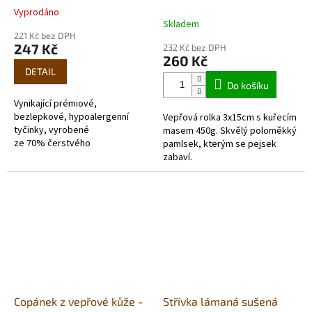
450g
Vyprodáno
Průměrné
Skladem
hodnocení
221 Kč bez DPH
produktu
247 Kč
232 Kč bez DPH
je
260 Kč
5,0
DETAIL
z
Do košíku
5
Vynikající prémiové,
hvězdiček.
bezlepkové, hypoalergenní
Vepřová rolka 3x15cm s kuřecím
tyčinky, vyrobené
masem 450g. Skvělý poloměkký
ze 70% čerstvého
pamlsek, kterým se pejsek
masa. Ideálním doplňkem s
zabaví.
obsahem vitamínů a...
Copánek z vepřové kůže -
Střívka lámaná sušená