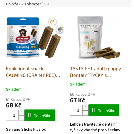
Položek k zobrazení:
50
V
ý
p
i
s
p
r
o
d
Funkcional snack
TASTY PET adult/puppy
u
CALMING (GRAIN FREE)
Dentální TYČKY s
k
110g
vepřovým a špenátem 80g
Skladem
Průměrné
t
Skladem
hodnocení
ů
60 Kč bez DPH
produktu
67 Kč
61 Kč bez DPH
je
68 Kč
5,0
Do košíku
z
Do košíku
5
Lehce stravitelné dentální
hvězdiček.
Serrano Sticks Plus od
tyčinky vhodné pro všechny