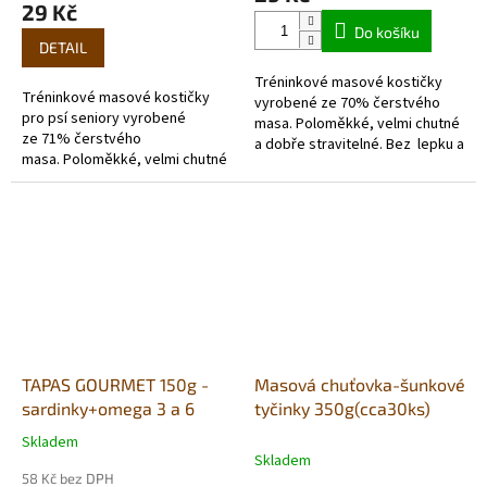
je
29 Kč
5,0
Do košíku
z
DETAIL
5
Tréninkové masové kostičky
hvězdiček.
Tréninkové masové kostičky
vyrobené ze 70% čerstvého
pro psí seniory vyrobené
masa. Poloměkké, velmi chutné
ze 71% čerstvého
a dobře stravitelné. Bez lepku a
masa. Poloměkké, velmi chutné
hypoalergenní.
a dobře stravitelné. Bez lepku
a...
TAPAS GOURMET 150g -
Masová chuťovka-šunkové
sardinky+omega 3 a 6
tyčinky 350g(cca30ks)
Skladem
Průměrné
Skladem
hodnocení
58 Kč bez DPH
produktu