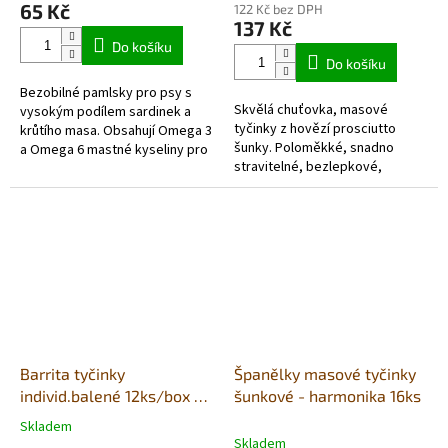
65 Kč
122 Kč bez DPH
je
137 Kč
5,0
Do košíku
z
Do košíku
5
Bezobilné pamlsky pro psy s
hvězdiček.
Skvělá chuťovka, masové
vysokým podílem sardinek a
tyčinky z hovězí prosciutto
krůtího masa. Obsahují Omega 3
šunky. Poloměkké, snadno
a Omega 6 mastné kyseliny pro
stravitelné, bezlepkové,
podporu zdravé srsti a kůže.
hypoalergenní, vyrobené
Chutná a zdravá odměna
ze 70% čerstvého masa. Ocení
vhodná...
i pejsek kterému se...
Barrita tyčinky
Španělky masové tyčinky
individ.balené 12ks/box -
šunkové - harmonika 16ks
šunka & kuře
Skladem
Průměrné
Skladem