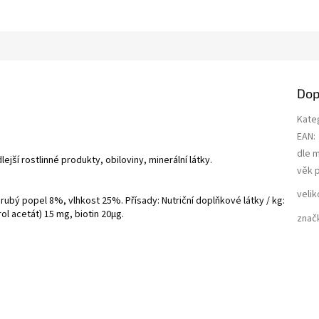
Dop
Kate
EAN
:
dle 
jší rostlinné produkty, obiloviny, minerální látky.
věk 
velik
rubý popel 8%, vlhkost 25%. Přísady: Nutriční doplňkové látky / kg:
rol acetát) 15 mg, biotin 20µg.
znač