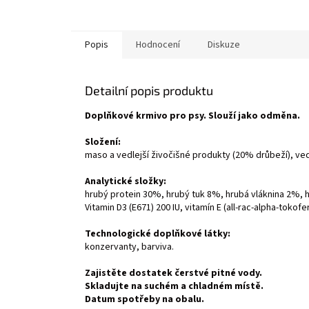
Popis
Hodnocení
Diskuze
Detailní popis produktu
Doplňkové krmivo pro psy. Slouží jako odměna.
Složení:
maso a vedlejší živočišné produkty (20% drůbeží), vedle
Analytické složky:
hrubý protein 30%, hrubý tuk 8%, hrubá vláknina 2%, h
Vitamin D3 (E671) 200 IU, vitamín E (all-rac-alpha-tokofe
Technologické doplňkové látky:
konzervanty, barviva.
Zajistěte dostatek čerstvé pitné vody.
Skladujte na suchém a chladném místě.
Datum spotřeby na obalu.