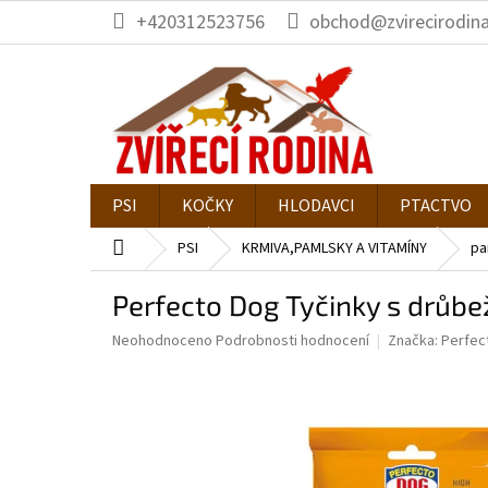
Přejít
+420312523756
obchod@zvirecirodina
na
obsah
PSI
KOČKY
HLODAVCI
PTACTVO
Domů
PSI
KRMIVA,PAMLSKY A VITAMÍNY
pa
Perfecto Dog Tyčinky s drůbe
Průměrné
Neohodnoceno
Podrobnosti hodnocení
Značka:
Perfec
hodnocení
produktu
je
0,0
z
5
hvězdiček.