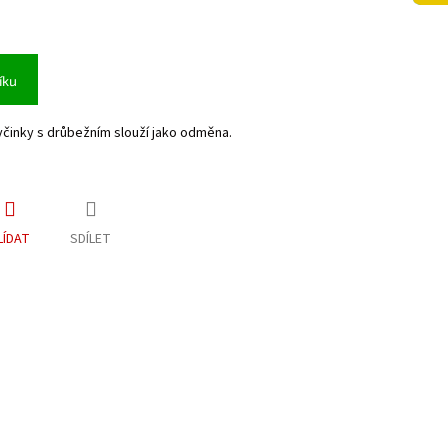
íku
činky s drůbežním slouží jako odměna.
LÍDAT
SDÍLET