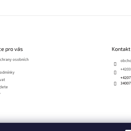
e pro vás
Kontakt
chrany osobních
obch
+4203
podmínky
+4207
vat
34007
jdete
Y
 na sociálních sítích