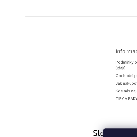
Z
á
p
a
t
Informac
í
Podmínky o
údajů
Obchodní 
Jak nakupo
Kde nás na
TIPY A RAD
Sledujte nás