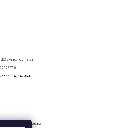
od
@
zvirecirodina.cz
12523756
25588334, +4206023