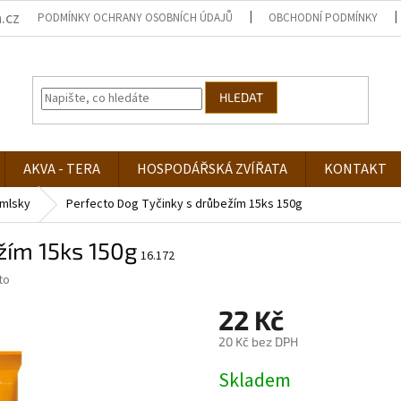
.cz
PODMÍNKY OCHRANY OSOBNÍCH ÚDAJŮ
OBCHODNÍ PODMÍNKY
HLEDAT
AKVA - TERA
HOSPODÁŘSKÁ ZVÍŘATA
KONTAKT
mlsky
Perfecto Dog Tyčinky s drůbežím 15ks 150g
žím 15ks 150g
16.172
to
22 Kč
20 Kč bez DPH
Měrná
Skladem
cena: