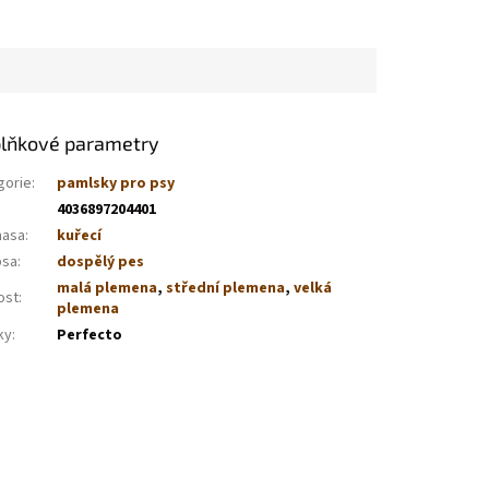
lňkové parametry
gorie
:
pamlsky pro psy
4036897204401
masa
:
kuřecí
psa
:
dospělý pes
malá plemena
,
střední plemena
,
velká
ost
:
plemena
ky
:
Perfecto