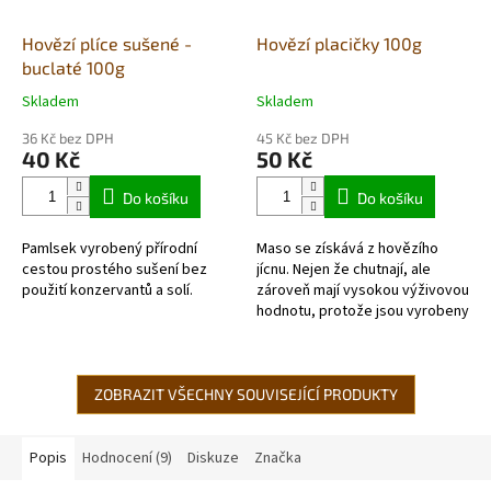
Hovězí plíce sušené -
Hovězí placičky 100g
buclaté 100g
Skladem
Skladem
Průměrné
Průměrné
hodnocení
hodnocení
36 Kč bez DPH
45 Kč bez DPH
produktu
produktu
40 Kč
50 Kč
je
je
5,0
4,8
Do košíku
Do košíku
z
z
5
5
Pamlsek vyrobený přírodní
Maso se získává z hovězího
hvězdiček.
hvězdiček.
cestou prostého sušení bez
jícnu. Nejen že chutnají, ale
použití konzervantů a solí.
zároveň mají vysokou výživovou
hodnotu, protože jsou vyrobeny
z hladké hovězí svaloviny.
Pamlsek vyrobený přírodní...
ZOBRAZIT VŠECHNY SOUVISEJÍCÍ PRODUKTY
Popis
Hodnocení (9)
Diskuze
Značka