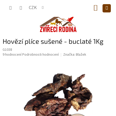
Přejít
NÁKUP
na
CZK
obsah
KOŠÍK
Hovězí plíce sušené - buclaté 1Kg
G1038
Průměrné
9 hodnocení
Podrobnosti hodnocení
Značka:
Blažek
hodnocení
produktu
je
5,0
z
5
hvězdiček.