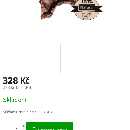
328 Kč
293 Kč bez DPH
Měrná
Skladem
cena:
Můžeme doručit do:
11.8.2026
Přidat do košíku