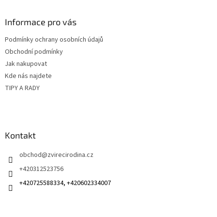
á
p
a
Informace pro vás
t
Podmínky ochrany osobních údajů
í
Obchodní podmínky
Jak nakupovat
Kde nás najdete
TIPY A RADY
Kontakt
obchod
@
zvirecirodina.cz
+420312523756
+420725588334, +420602334007