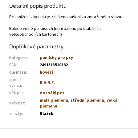
Detailní popis produktu
Pro snížení zápachu je zahájeno sušení za zmraženého stavu.
Baleno volně po kusech (není baleno po stabilních
velkoobchodních kartonech)
Doplňkové parametry
Kategorie
:
pamlsky pro psy
EAN
:
2491313510382
dle masa
:
hovězí
speciální
B.A.R.F.
výživa
:
věk psa
:
dospělý pes
malá plemena
,
střední plemena
,
velká
velikost
:
plemena
značky
:
Blažek
Z