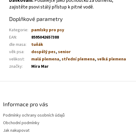
Dávkování:
Podávejte jako pochoutku za odměnu,
zajistěte psovi stálý přístup k pitné vodě.
Doplňkové parametry
Kategorie
:
pamlsky pro psy
EAN
:
8595042657388
dle masa
:
tuňák
věk psa
:
dospělý pes
,
senior
velikost
:
malá plemena
,
střední plemena
,
velká plemena
značky
:
Mira Mar
Z
á
p
a
Informace pro vás
t
Podmínky ochrany osobních údajů
í
Obchodní podmínky
Jak nakupovat