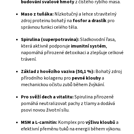
budování svalové hmoty
z čistého rybího masa.
Maso z tuňáka:
Nízkotučný a lehce stravitelný
zdroj proteinu bohatý na
fosfor a draslík
pro
správnou funkci celého těla.
Spirulina (superpotravina):
Sladkovodní řasa,
která aktivně podporuje
imunitní systém
,
napomáhá přirozené detoxikaci a zlepšuje celkové
trávení.
Základ z hovězího vaziva (50,1 %):
Bohatý zdroj
přírodního kolagenu pro
pevné klouby
a
mechanickou očistu zubů během žvýkání.
Pro svěží dech a vitalitu:
Spirulina přirozeně
pomáhá neutralizovat pachy z tlamy a dodává
psovi novou životní sílu.
MSM a L-carnitin:
Komplex pro
výživu kloubů
a
efektivní přeměnu tuků na energii během výkonu.