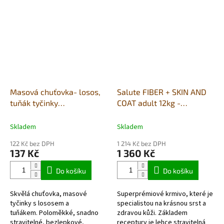
Masová chuťovka- losos,
Salute FIBER + SKIN AND
tuňák tyčinky
COAT adult 12kg -
350g(cca30ks)
losos/tuňák
Skladem
Skladem
122 Kč bez DPH
1 214 Kč bez DPH
137 Kč
1 360 Kč
Do košíku
Do košíku
Skvělá chuťovka, masové
Superprémiové krmivo, které je
tyčinky s lososem a
specialistou na krásnou srst a
tuňákem. Poloměkké, snadno
zdravou kůži. Základem
stravitelné, bezlepkové,
receptury je lehce stravitelná