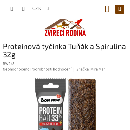
Přejít
NÁKUP
na
CZK
obsah
KOŠÍK
Proteinová tyčinka Tuňák a Spirulina
32g
BW245
Průměrné
Neohodnoceno
Podrobnosti hodnocení
Značka:
Mira Mar
hodnocení
produktu
je
0,0
z
5
hvězdiček.