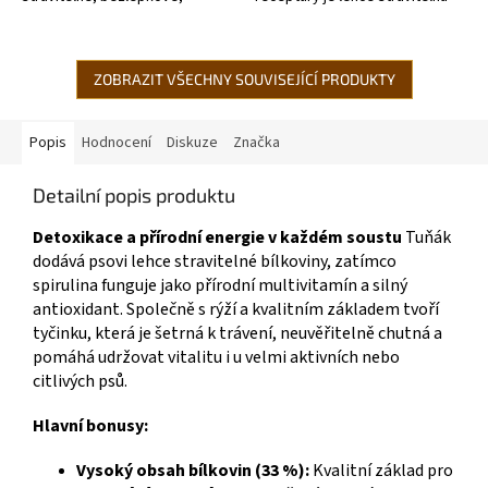
hypoalergenní, vyrobené
rybí směs bohatá na
ze 70% čerstvého...
dehydratovaného tuňáka (min.
23 %) a...
ZOBRAZIT VŠECHNY SOUVISEJÍCÍ PRODUKTY
Popis
Hodnocení
Diskuze
Značka
Detailní popis produktu
Detoxikace a přírodní energie v každém soustu
Tuňák
dodává psovi lehce stravitelné bílkoviny, zatímco
spirulina funguje jako přírodní multivitamín a silný
antioxidant. Společně s rýží a kvalitním základem tvoří
tyčinku, která je šetrná k trávení, neuvěřitelně chutná a
pomáhá udržovat vitalitu i u velmi aktivních nebo
citlivých psů.
Hlavní bonusy:
Vysoký obsah bílkovin (33 %):
Kvalitní základ pro