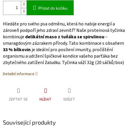
Přidat do košíku
Hledáte pro svého psa odměnu, která ho nabije energií a
zároveň podpoří jeho zdraví zevnitř? Naše proteinová tyčinka
kombinuje
delikátní maso z tuňáka se spirulinou
–
smaragdovým zázrakem přírody. Tato kombinace s obsahem
33 % bílkovin
je ideální pro posílení imunity, pročištění
organismu a udržení špičkové kondice vašeho parťáka bez
zbytečného zatížení žaludku.
Tyčinka váží 32g (20 sáčků/box)
Detailní informace
ZEPTAT SE
HLÍDAT
SDÍLET
Související produkty