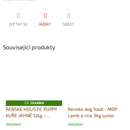
ZEPTAT SE
HLÍDAT
SDÍLET
Související produkty
ZDARMA
Z
D
RENSKE HOLISTIC PUPPY
Renske dog food - MOP
A
KUŘE-JEHNĚ 12kg
+
Lamb a rice 3Kg junior
R
M
DUŠENÉ MASO V PÁŘE
A
Skladem
Skladem
Průměrné
Průměrné
395G DÁREK ZDARMA