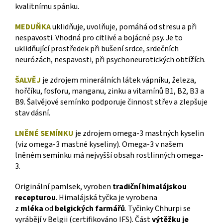
kvalitnímu spánku.
MEDUŇKA
uklidňuje, uvolňuje, pomáhá od stresu a při
nespavosti. Vhodná pro citlivé a bojácné psy.
Je to
uklidňující prostředek při bušení srdce, srdečních
neurózách, nespavosti, při psychoneurotických obtížích.
ŠALVĚJ
je zdrojem minerálních látek vápníku, železa,
hořčíku, fosforu, manganu, zinku a vitamínů B1, B2, B3 a
B9. Šalvějové semínko podporuje činnost střev a zlepšuje
stav dásní.
LNĚNÉ SEMÍNKU
je zdrojem omega-3 mastných kyselin
(viz omega-3 mastné kyseliny). Omega-3 v našem
lněném semínku má nejvyšší obsah rostlinných omega-
3.
Originální pamlsek, vyroben
tradiční himalájskou
recepturou
. Himalájská tyčka je vyrobena
z
mléka
od
belgických farmářů
. Tyčinky Chhurpi se
vyrábějí v Belgii (certifikováno IFS).
Část
výtěžku je