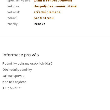
speciální výživa
:
grain free (bezobilovin)
věk psa
:
dospělý pes
,
senior
,
štěně
velikost
:
střední plemena
zdraví
:
proti stresu
značky
:
Renske
Z
á
p
a
Informace pro vás
t
Podmínky ochrany osobních údajů
í
Obchodní podmínky
Jak nakupovat
Kde nás najdete
TIPY A RADY