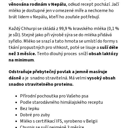
věnována rodinám v Nepálu
, odkud recept pochází.
Jačí
mléko je dostupné jen v omezené míře a nechceme ho
brát lidem v Nepálu, kteří ho zoufale potřebují.
Každý Chhurpi se skládá z 99,9 % kravského mléka (0,1 %
je sůl).
Stejně jako při výrobě sýra se do mléka přidává
syřidlo.
Mléko se srazí a tato hmota se umístí do formy s
tkání propustných pro vlhkost, poté se lisuje a
suší déle
než 3 měsíce.
Tento dlouhý proces sníží
obsah laktózy
na minimum
.
Odstraňuje přebytečný povlak a jemně masíruje
dásně
a je snadno stravitelná. Má velmi
vysoký obsah
snadno stravitelného proteinu.
Přírodní pochoutka pro Vašeho psa
Podle starodávného himálajského receptu
Bez lepku
Dobré pro zuby
Mléko s certifikací IFS, vyrobeno v Belgii
Churpis se suší nejméně 3 měsíce