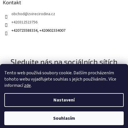
Kontakt
obchod
@
zvirecirodina.cz
+420312523756
+420725588334, +420602334007
Sledujte nás na sociálních sítích
Tento web používá soubory cookie. Dalším procházením
tohoto webu vyjadřujete souhlas s jejich používáním.. Více
informací
zde
.
Nastavení
Vytvořil Shoptet
Souhlasím
Copyright 2026
Zvířecí rodina
. Všechna práva vyhrazena.
Získejte slevu 100 Kč