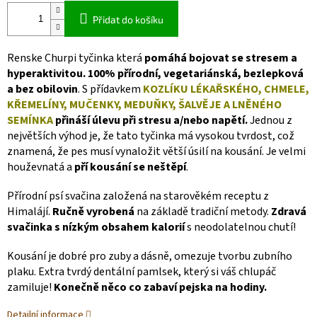
Přidat do košíku
Renske Churpi tyčinka která
pomáhá bojovat se stresem a
hyperaktivitou.
100% přírodní, vegetariánská, bezlepková
a bez obilovin
.
S přídavkem
KOZLÍKU LÉKAŘSKÉHO, CHMELE,
KŘEMELÍNY, MUČENKY, MEDUŇKY, ŠALVĚJE A LNĚNÉHO
SEMÍNKA
přináší úlevu při stresu a/nebo napětí.
Jednou z
největších výhod je, že tato tyčinka má vysokou tvrdost, což
znamená, že pes musí vynaložit větší úsilí na kousání. Je velmi
houževnatá a
pří kousání se neštěpí
.
Přírodní psí svačina založená na starověkém receptu z
Himalájí.
Ručně vyrobená
na základě tradiční metody.
Zdravá
svačinka s nízkým obsahem kalorií
s neodolatelnou chutí!
Kousání je dobré pro zuby a dásně, omezuje tvorbu zubního
plaku. Extra tvrdý dentální pamlsek, který si váš chlupáč
zamiluje!
Konečně něco co zabaví pejska na hodiny.
Detailní informace