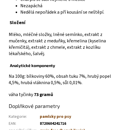
Nezapáchá
Nedělá nepořádek a pří kousání se neštěpí.
Složení
Mléko, mléčné složky, lněné semínko, extrakt z
mučenky, extrakt z meduňky, křemelina (kyselina
křemičitá), extrakt z chmele, extrakt z kozlíku
lékařského, šalvěj.
Analytické komponenty
Na 100g: bílkoviny 60%, obsah tuku 7%, hrubý popel
4,5%, hrubá vláknina 0,5%, sůl 0,01%.
váha tyčinky
73 gramů
Doplňkové parametry
Kategorie
:
pamlsky pro psy
EAN
:
8720604241716