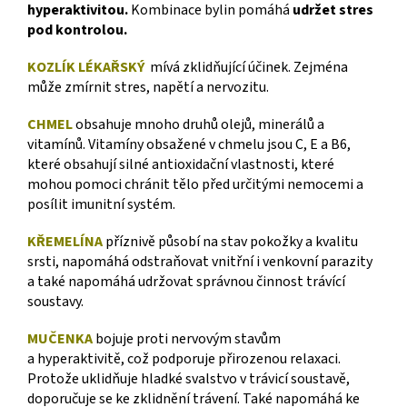
hyperaktivitou.
Kombinace bylin pomáhá
udržet stres
pod kontrolou.
KOZLÍK LÉKAŘSKÝ
m
ívá zklidňující účinek. Zejména
může zmírnit stres, napětí a nervozitu.
CHMEL
obsahuje mnoho druhů olejů, minerálů a
vitamínů. Vitamíny obsažené v chmelu jsou C, E a B6,
které obsahují silné antioxidační vlastnosti, které
mohou pomoci chránit tělo před určitými nemocemi a
posílit imunitní systém.
KŘEMELÍNA
příznivě působí na stav pokožky a kvalitu
srsti, napomáhá odstraňovat vnitřní i venkovní parazity
a také napomáhá udržovat správnou činnost trávící
soustavy.
MUČENKA
bojuje proti nervovým stavům
a hyperaktivitě, což podporuje přirozenou relaxaci.
Protože uklidňuje hladké svalstvo v trávicí soustavě,
doporučuje se ke zklidnění trávení.
Také napomáhá ke