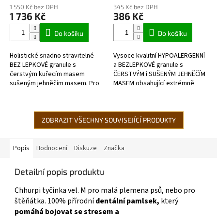
hodnocení
hodnocení
1 550 Kč bez DPH
345 Kč bez DPH
produktu
produktu
1 736 Kč
386 Kč
je
je
5,0
5,0
Do košíku
Do košíku
z
z
5
5
Holistické snadno stravitelné
Vysoce kvalitní HYPOALERGENNÍ
hvězdiček.
hvězdiček.
BEZ LEPKOVÉ granule s
a BEZLEPKOVÉ granule s
čerstvým kuřecím masem
ČERSTVÝM i SUŠENÝM JEHNĚČÍM
sušeným jehněčím masem. Pro
MASEM obsahující extrémně
ty nejnáročnější
vysoký podíl omega-
chovatelé. VYSOCE KVALITNÍ
3 mastných...
SNADNO STRAVITELNÉ KRMIVO
pro...
ZOBRAZIT VŠECHNY SOUVISEJÍCÍ PRODUKTY
Popis
Hodnocení
Diskuze
Značka
Detailní popis produktu
Chhurpi tyčinka vel. M pro malá plemena psů, nebo pro
štěňátka. 100% přírodní
dentální pamlsek,
který
pomáhá bojovat se stresem a