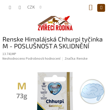
Přejít
NÁKUP
na
CZK
obsah
KOŠÍK
Renske Himalájská Chhurpi tyčinka
M - POSLUŠNOST A SKLIDNĚNÍ
13.741MP
Průměrné
Neohodnoceno
Podrobnosti hodnocení
Značka:
Renske
hodnocení
produktu
je
0,0
z
5
hvězdiček.