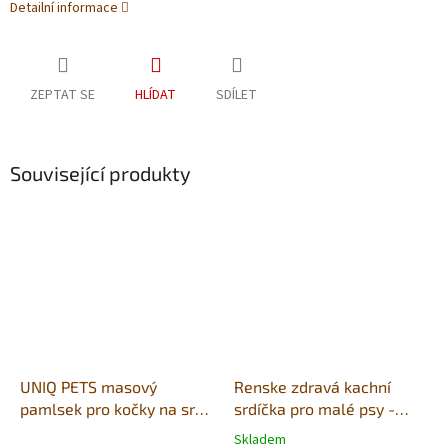
Detailní informace
ZEPTAT SE
HLÍDAT
SDÍLET
Související produkty
UNIQ PETS masový
Renske zdravá kachní
pamlsek pro kočky na srst
srdíčka pro malé psy -
a kůži - měkké proužky s
dóza 100g
Skladem
Průměrné