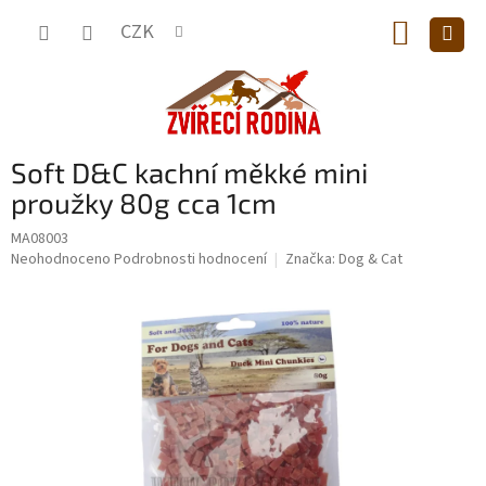
Přejít
NÁKUP
na
CZK
obsah
KOŠÍK
Soft D&C kachní měkké mini
proužky 80g cca 1cm
MA08003
Průměrné
Neohodnoceno
Podrobnosti hodnocení
Značka:
Dog & Cat
hodnocení
produktu
je
0,0
z
5
hvězdiček.