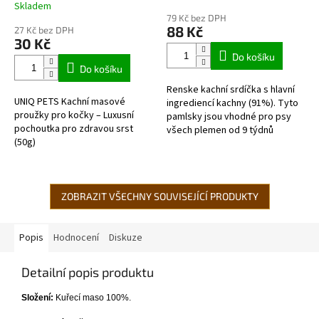
kachním masem 50g
Skladem
hodnocení
79 Kč bez DPH
produktu
88 Kč
27 Kč bez DPH
je
30 Kč
5,0
Do košíku
z
Do košíku
5
Renske kachní srdíčka s hlavní
hvězdiček.
UNIQ PETS Kachní masové
ingrediencí kachny (91%). Tyto
proužky pro kočky – Luxusní
pamlsky jsou vhodné pro psy
pochoutka pro zdravou srst
všech plemen od 9 týdnů
(50g)
věku. Tyto pamlsky mají pouze
jeden zdroj bílkovin. Takže si
na...
ZOBRAZIT VŠECHNY SOUVISEJÍCÍ PRODUKTY
Popis
Hodnocení
Diskuze
Detailní popis produktu
Složení:
Kuřecí maso 100%.