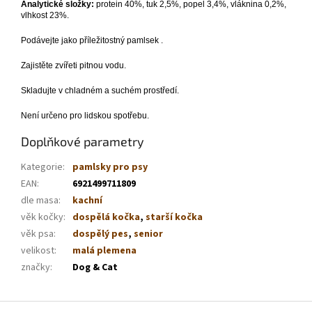
Analytické složky:
protein 40%, tuk 2,5%, popel 3,4%, vláknina 0,2%,
vlhkost 23%.
Podávejte jako příležitostný pamlsek .
Zajistěte zvířeti pitnou vodu.
Skladujte v chladném a suchém prostředí.
Není určeno pro lidskou spotřebu.
Doplňkové parametry
Kategorie
:
pamlsky pro psy
EAN
:
6921499711809
dle masa
:
kachní
věk kočky
:
dospělá kočka
,
starší kočka
věk psa
:
dospělý pes
,
senior
velikost
:
malá plemena
značky
:
Dog & Cat
Z