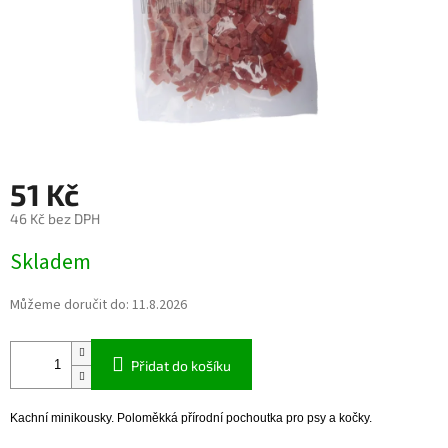
51 Kč
46 Kč bez DPH
Měrná
Skladem
cena:
Můžeme doručit do:
11.8.2026
Přidat do košíku
Kachní minikousky. Poloměkká přírodní pochoutka pro psy a kočky.