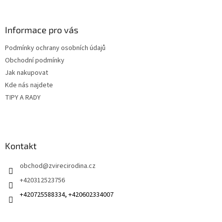
á
p
a
Informace pro vás
t
Podmínky ochrany osobních údajů
í
Obchodní podmínky
Jak nakupovat
Kde nás najdete
TIPY A RADY
Kontakt
obchod
@
zvirecirodina.cz
+420312523756
+420725588334, +420602334007