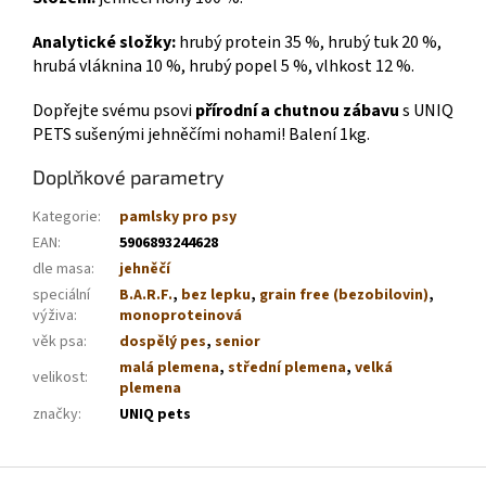
Analytické složky:
hrubý protein 35 %, hrubý tuk 20 %,
hrubá vláknina 10 %, hrubý popel 5 %, vlhkost 12 %.
Dopřejte svému psovi
přírodní a chutnou zábavu
s UNIQ
PETS sušenými jehněčími nohami! Balení 1kg.
Doplňkové parametry
Kategorie
:
pamlsky pro psy
EAN
:
5906893244628
dle masa
:
jehněčí
speciální
B.A.R.F.
,
bez lepku
,
grain free (bezobilovin)
,
výživa
:
monoproteinová
věk psa
:
dospělý pes
,
senior
malá plemena
,
střední plemena
,
velká
velikost
:
plemena
značky
:
UNIQ pets
Z