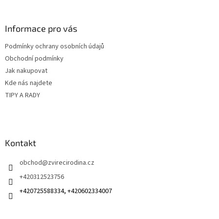
á
p
a
Informace pro vás
t
Podmínky ochrany osobních údajů
í
Obchodní podmínky
Jak nakupovat
Kde nás najdete
TIPY A RADY
Kontakt
obchod
@
zvirecirodina.cz
+420312523756
+420725588334, +420602334007