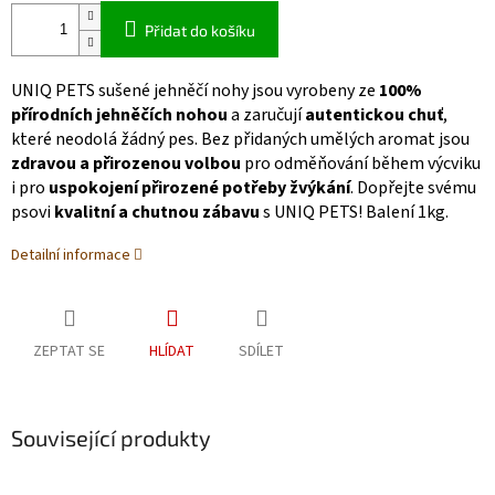
Přidat do košíku
UNIQ PETS sušené jehněčí nohy jsou vyrobeny ze
100%
přírodních jehněčích nohou
a zaručují
autentickou chuť
,
které neodolá žádný pes. Bez přidaných umělých aromat jsou
zdravou a přirozenou volbou
pro odměňování během výcviku
i pro
uspokojení přirozené potřeby žvýkání
. Dopřejte svému
psovi
kvalitní a chutnou zábavu
s UNIQ PETS! Balení 1kg.
Detailní informace
ZEPTAT SE
HLÍDAT
SDÍLET
Související produkty