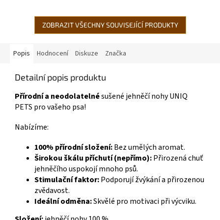
klouby a uspokojí přirozenou
minerálních látek. Balené v
potřebu...
ochranné atmosféře a...
ZOBRAZIT VŠECHNY SOUVISEJÍCÍ PRODUKTY
Popis
Hodnocení
Diskuze
Značka
Detailní popis produktu
Přírodní a neodolatelné
sušené jehněčí nohy UNIQ
PETS pro vašeho psa!
Nabízíme:
100% přírodní složení:
Bez umělých aromat.
Širokou škálu příchutí (nepřímo):
Přirozená chuť
jehněčího uspokojí mnoho psů.
Stimulační faktor:
Podporují žvýkání a přirozenou
zvědavost.
Ideální odměna:
Skvělé pro motivaci při výcviku.
Složení:
jehněčí nohy 100 %.