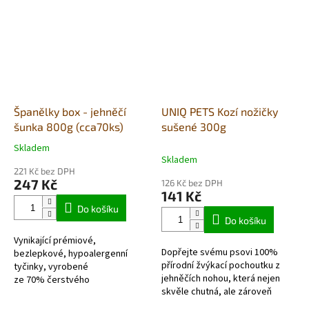
Španělky box - jehněčí
UNIQ PETS Kozí nožičky
šunka 800g (cca70ks)
sušené 300g
Skladem
Průměrné
Skladem
hodnocení
221 Kč bez DPH
produktu
247 Kč
126 Kč bez DPH
je
141 Kč
5,0
Do košíku
z
Do košíku
5
Vynikající prémiové,
hvězdiček.
Dopřejte svému psovi 100%
bezlepkové, hypoalergenní
přírodní žvýkací pochoutku z
tyčinky, vyrobené
jehněčích nohou, která nejen
ze 70% čerstvého
skvěle chutná, ale zároveň
masa. Ideálním doplňkem s
podporuje zdravé zuby, silné
obsahem vitamínů a