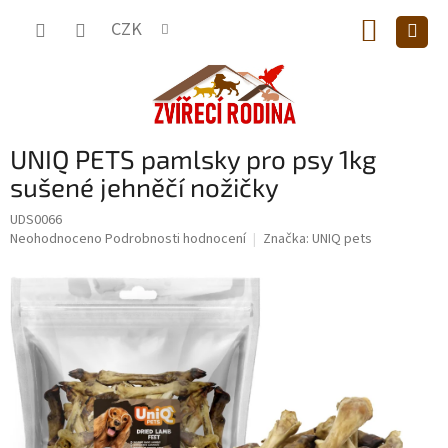
Přejít
NÁKUP
na
CZK
obsah
KOŠÍK
UNIQ PETS pamlsky pro psy 1kg
sušené jehněčí nožičky
UDS0066
Průměrné
Neohodnoceno
Podrobnosti hodnocení
Značka:
UNIQ pets
hodnocení
produktu
je
0,0
z
5
hvězdiček.