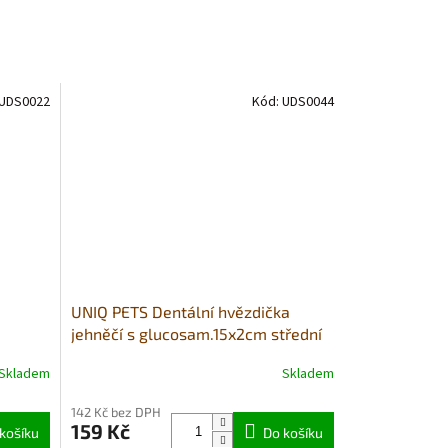
UDS0022
Kód:
UDS0044
UNIQ PETS Dentální hvězdička
jehněčí s glucosam.15x2cm střední
plemena 500g (houževnatá)
Skladem
Skladem
Průměrné
hodnocení
142 Kč bez DPH
produktu
159 Kč
košíku
je
Do košíku