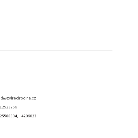
od
@
zvirecirodina.cz
12523756
25588334, +4206023