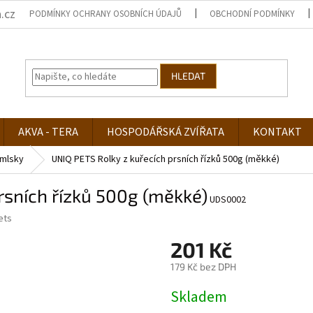
.cz
PODMÍNKY OCHRANY OSOBNÍCH ÚDAJŮ
OBCHODNÍ PODMÍNKY
HLEDAT
AKVA - TERA
HOSPODÁŘSKÁ ZVÍŘATA
KONTAKT
mlsky
UNIQ PETS Rolky z kuřecích prsních řízků 500g (měkké)
rsních řízků 500g (měkké)
UDS0002
ets
201 Kč
179 Kč bez DPH
Měrná
Skladem
cena: