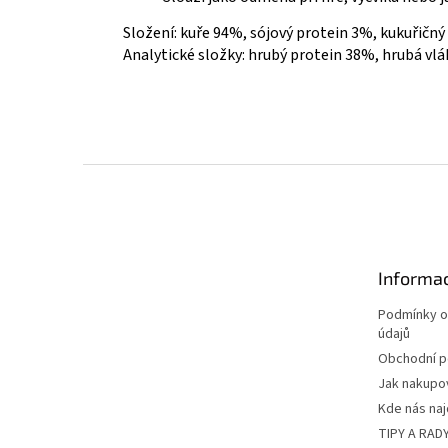
Složení: kuře 94%, sójový protein 3%, kukuřičný
Analytické složky: hrubý protein 38%, hrubá vl
Z
á
p
a
t
Informac
í
Podmínky o
údajů
Obchodní 
Jak nakupo
Kde nás na
TIPY A RAD