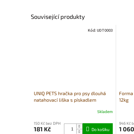
Související produkty
Kód:
UDT0003
UNIQ PETS hračka pro psy dlouhá
Forma 
natahovací liška s pískadlem
12kg
70x13x9cm
Skladem
Průměrné
Průměr
hodnocení
hodnoce
150 Kč bez DPH
946 Kč 
produktu
produkt
181 Kč
1 060
je
Do košíku
je