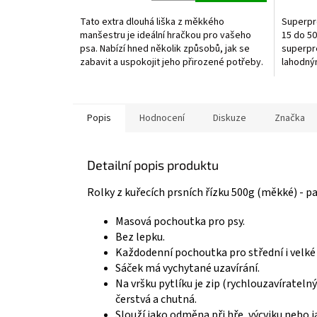
5,0
5,0
z
z
Tato extra dlouhá liška z měkkého
Superpr
5
5
manšestru je ideální hračkou pro vašeho
15 do 5
hvězdiček.
hvězdič
psa. Nabízí hned několik způsobů, jak se
superpr
zabavit a uspokojit jeho přirozené potřeby.
lahodný
glukosam
Popis
Hodnocení
Diskuze
Značka
Detailní popis produktu
Rolky z kuřecích prsních řízku 500g (měkké) - pa
Masová pochoutka pro psy.
Bez lepku.
Každodenní pochoutka pro střední i velké 
Sáček má vychytané uzavírání.
Na vršku pytlíku je zip (rychlouzavíratel
čerstvá a chutná.
Slouží jako odměna při hře, výcviku nebo j