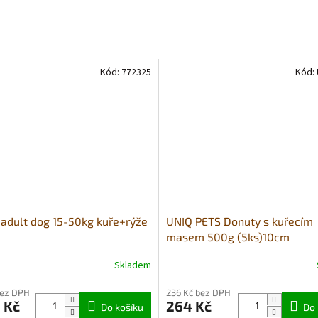
Kód:
772325
Kód:
adult dog 15-50kg kuře+rýže
UNIQ PETS Donuty s kuřecím
masem 500g (5ks)10cm
Skladem
né
Průměrné
ní
hodnocení
bez DPH
236 Kč bez DPH
u
produktu
 Kč
264 Kč
Do košíku
je
Do 