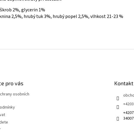
 škrob 2%, glycerin 1%
áknina 2,5%, hrubý tuk 3%, hrubý popel 2,5%, vlhkost 21-23 %
e pro vás
Kontakt
chrany osobních
obch
+4203
podmínky
+4207
vat
34007
jdete
Y