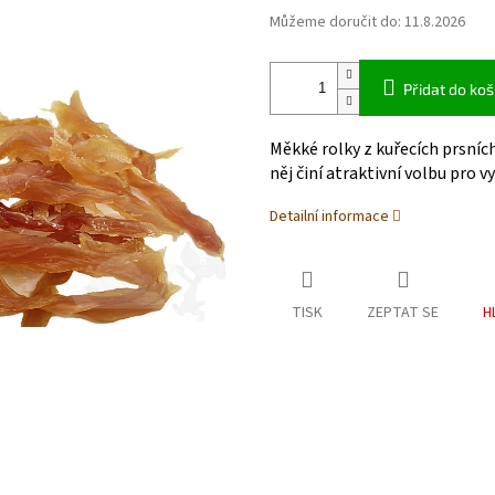
Můžeme doručit do:
11.8.2026
Přidat do koš
Měkké rolky z kuřecích prsníc
něj činí atraktivní volbu pro vy
Detailní informace
TISK
ZEPTAT SE
H