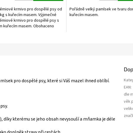
5,0
z
émiové krmivo pro dospělé psy od
Pořádně velký pamlsek ve tvaru do
5
0kg s kuřecím masem. Výjimečné
kuřecím masem.
ek.
hvězdiček.
émiové krmivo pro dospělé psy s
m kuřecím masem. Obohaceno
inem a...
Dop
Kate
mlsek pro dospělé psy, které si Váš mazel ihned oblíbí.
EAN
:
dle 
věk 
psy.
velik
znač
ný), díky kterému se jeho obsah nevysouší a mňamka je déle
ako doplněk stravy při cestách.