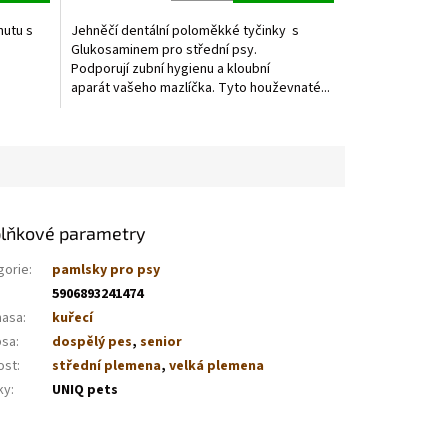
5,0
z
nutu s
Jehněčí dentální poloměkké tyčinky s
5
Glukosaminem pro střední psy.
hvězdiček.
Podporují zubní hygienu a kloubní
aparát vašeho mazlíčka. Tyto houževnaté...
lňkové parametry
gorie
:
pamlsky pro psy
5906893241474
masa
:
kuřecí
psa
:
dospělý pes
,
senior
ost
:
střední plemena
,
velká plemena
ky
:
UNIQ pets