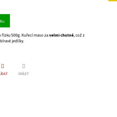
íku
h řízku 500g. Kuřecí maso za
velmi chutné
, což z
bíravé jedlíky.
LÍDAT
SDÍLET