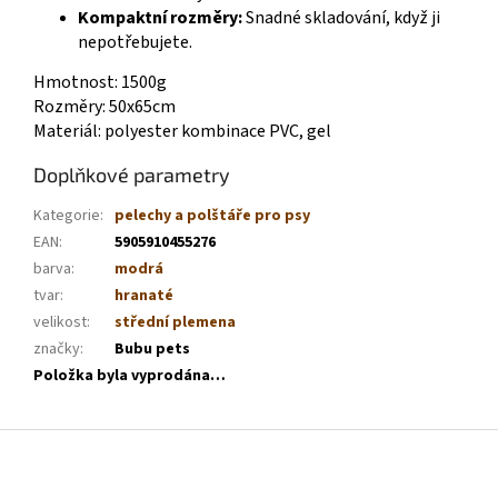
Kompaktní rozměry:
Snadné skladování, když ji
nepotřebujete.
Hmotnost: 1500g
Rozměry: 50x65cm
Materiál: polyester kombinace PVC, gel
Doplňkové parametry
Kategorie
:
pelechy a polštáře pro psy
EAN
:
5905910455276
barva
:
modrá
tvar
:
hranaté
velikost
:
střední plemena
značky
:
Bubu pets
Položka byla vyprodána…
Z
á
p