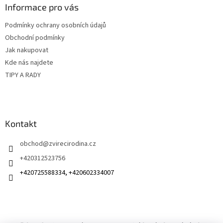
a
Informace pro vás
t
Podmínky ochrany osobních údajů
í
Obchodní podmínky
Jak nakupovat
Kde nás najdete
TIPY A RADY
Kontakt
obchod
@
zvirecirodina.cz
+420312523756
+420725588334, +420602334007