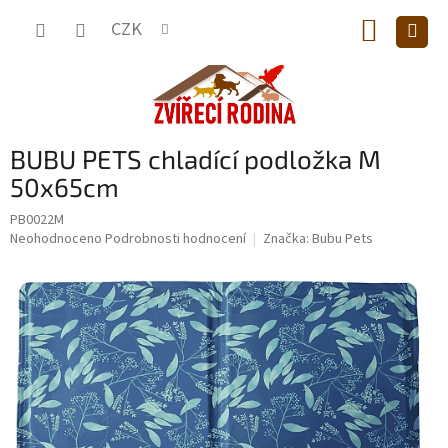
Přejít
NÁKUP
na
CZK
obsah
KOŠÍK
BUBU PETS chladící podložka M
50x65cm
PB0022M
Průměrné
Neohodnoceno
Podrobnosti hodnocení
Značka:
Bubu Pets
hodnocení
produktu
je
0,0
z
5
hvězdiček.