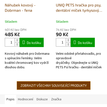
Náhubek kovový -
UNIQ PETS hračka pro psy,
Dobrman - fena
dentální míček tyrkysový
na provázku se smyčkou s
mátovou vůní
Skladem
Skladem
401 Kč bez DPH
74 Kč bez DPH
485 Kč
90 Kč
Do košíku
Do košíku
Kovový náhubek pro Dobrmana
Velmi odolné přetahovadlo, pro
s upínacími řemínky. Velmi
opravdové
kvalitní chromovaný kov vydrží
dryáčníky. Objednejte si UNIQ
dlouhou dobu.
PETS Psí hračku - dentální míček
tyrkysový (5cm)na provázku se
smyčkou a mátovou...
ZOBRAZIT VŠECHNY SOUVISEJÍCÍ PRODUKTY
Popis
Hodnocení
Diskuze
Značka