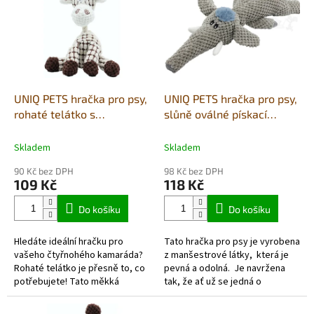
p
i
s
p
r
o
d
UNIQ PETS hračka pro psy,
UNIQ PETS hračka pro psy,
u
rohaté telátko s
slůně oválné pískací
k
pískátkem 24x14 cm
40x20cm
t
Skladem
Skladem
ů
90 Kč bez DPH
98 Kč bez DPH
109 Kč
118 Kč
Do košíku
Do košíku
Hledáte ideální hračku pro
Tato hračka pro psy je vyrobena
vašeho čtyřnohého kamaráda?
z manšestrové látky, která je
Rohaté telátko je přesně to, co
pevná a odolná. Je navržena
potřebujete! Tato měkká
tak, že ať už se jedná o
plyšová hračka s provazovým
dospělého psa nebo štěně,
krkem nejenom skvěle zabaví...
pískání hračky ho...