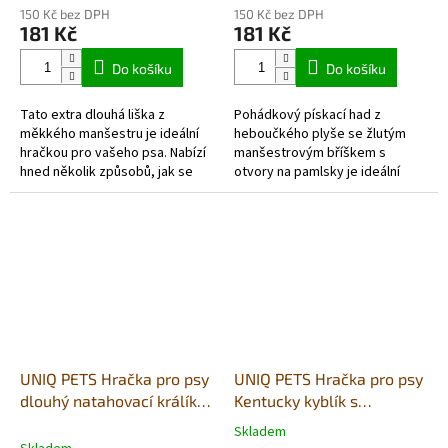
hodnocení
hodnocení
150 Kč bez DPH
150 Kč bez DPH
produktu
produktu
181 Kč
181 Kč
je
je
5,0
4,5
Do košíku
Do košíku
z
z
5
5
Tato extra dlouhá liška z
Pohádkový pískací had z
hvězdiček.
hvězdiček.
měkkého manšestru je ideální
heboučkého plyše se žlutým
hračkou pro vašeho psa. Nabízí
manšestrovým bříškem s
hned několik způsobů, jak se
otvory na pamlsky je ideální
zabavit a uspokojit jeho
hračkou pro vašeho pejska.
přirozené potřeby.
Nabízí hned několik způsobů, jak
se zabavit a...
UNIQ PETS Hračka pro psy
UNIQ PETS Hračka pro psy
dlouhý natahovací králík s
Kentucky kyblík s
pískátkem 65x9x5cm
odnímatelnými paličkami
Skladem
Průměrné
a pískátkem 20×20×19cm