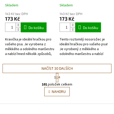
Skladem
Skladem
143 Kč bez DPH
143 Kč bez DPH
173 Kč
173 Kč
Do košíku
Do košíku
Kravička je ideální hračkou pro
Tento roztomilý nosorožec je
vašeho psa. Je vyrobena z
ideální hračkou pro vašeho psa!
měkkého a odolného manšestru
Je vyrobený z měkkého a
a nabízí hned několik způsobů,
odolného manšestru a nabízí
jak se zabavit. Pomáhají čistit
hned několik způsobů, jak se
zuby, když je váš pes...
zabavit - - přetahování,...
NAČÍST 30 DALŠÍCH
S
1
4
t
O
r
101
položek celkem
v
á
l
NAHORU
n
á
k
d
o
v
Z
a
á
c
á
n