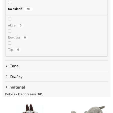
r
o
Na skladě
96
d
u
k
Akce
0
t
ů
Novinka
0
Tip
0
Cena
Značky
materiál
Položek k zobrazení:
101
V
ý