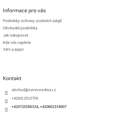
í
p
í
p
a
Informace pro vás
r
t
v
Podmínky ochrany osobních údajů
í
k
Obchodní podmínky
y
v
Jak nakupovat
ý
Kde nás najdete
p
TIPY A RADY
i
s
u
Kontakt
obchod
@
zvirecirodina.cz
+420312523756
+420725588334, +420602334007