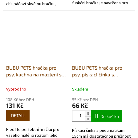
funkční hračka je navržena pro
chlupáčovi skvělou hračku,
aktivní psy a poskytne jim
která ho zabaví na dlouhé
hodiny skvělé zábavy a...
hodiny! Tato žlutá činka s
pískadlem...
BUBU PETS hračka pro
BUBU PETS hračka pro
psy, kachna na mazlení s
psy, pískací činka s
pískátkem 29x25cm
pneumatikami 15cm
(UDT0086)
Vyprodáno
Skladem
108 Kč bez DPH
55 Kč bez DPH
131 Kč
66 Kč
DETAIL
Do košíku
Hledáte perfektní hračku pro
Pískací činka s pneumatikami
vašeho malého roztomilého
15cm má dostatečnou pružnost