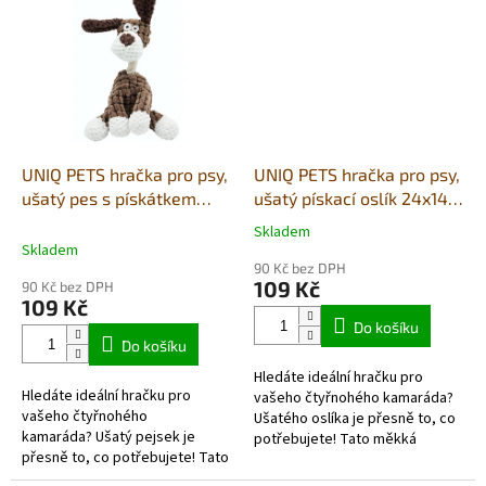
UNIQ PETS hračka pro psy,
UNIQ PETS hračka pro psy,
ušatý pes s pískátkem
ušatý pískací oslík 24x14
24x14 cm
cm
Skladem
Průměrné
Skladem
hodnocení
90 Kč bez DPH
produktu
109 Kč
90 Kč bez DPH
je
109 Kč
5,0
Do košíku
z
Do košíku
5
Hledáte ideální hračku pro
hvězdiček.
Hledáte ideální hračku pro
vašeho čtyřnohého kamaráda?
vašeho čtyřnohého
Ušatého oslíka je přesně to, co
kamaráda? Ušatý pejsek je
potřebujete! Tato měkká
přesně to, co potřebujete! Tato
plyšová hračka s provazovým
měkká plyšová
krkem nejenom skvěle zabaví