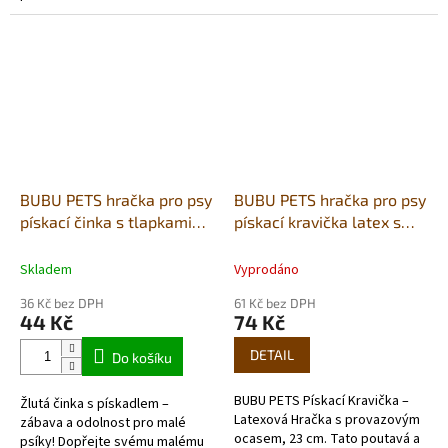
hru v gólovou radost s touto
vinylovou hračkou pro psy...
BUBU PETS hračka pro psy
BUBU PETS hračka pro psy
pískací činka s tlapkami
pískací kravička latex s
14cm žlutá
provazovým ocasem 23cm
Skladem
Vyprodáno
36 Kč bez DPH
61 Kč bez DPH
44 Kč
74 Kč
DETAIL
Do košíku
BUBU PETS Pískací Kravička –
Žlutá činka s pískadlem –
Latexová Hračka s provazovým
zábava a odolnost pro malé
ocasem, 23 cm. Tato poutavá a
psíky! Dopřejte svému malému