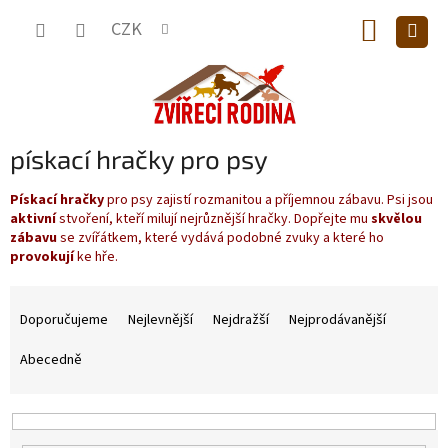
Přejít
NÁKUP
na
CZK
obsah
KOŠÍK
pískací hračky pro psy
Pískací hračky
pro psy zajistí rozmanitou a příjemnou zábavu. Psi jsou
aktivní
stvoření, kteří milují nejrůznější hračky. Dopřejte mu
skvělou
zábavu
se zvířátkem, které vydává podobné zvuky a které ho
provokují
ke hře.
Ř
a
Doporučujeme
Nejlevnější
Nejdražší
Nejprodávanější
z
e
Abecedně
n
í
p