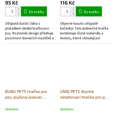
95 Kč
116 Kč
Do košíku
Do košíku
Střapatá šustící žába s
Objevte kouzlo střapaté
pískadlem ideální hračka pro
kačenky! Tato jedinečná hračka
psy. Roztomilý design přitahuje
kombinuje různé materiály a
pozornost domácích mazlíčků a
textury, které stimulují psí
umožňuje jim soustředit se na
smysly. Šustící části, pískátko a
hraní po celý den.
bavlněné lano zaručí hodiny...
BUBU PETS hračka pro
UNIQ PETS dlouhá
psy, plyšový jezevec
natahovací hračka pro psy
pískací 45x12cm
želva s pískátkem
51x20x8,5cm
Skladem
Skladem