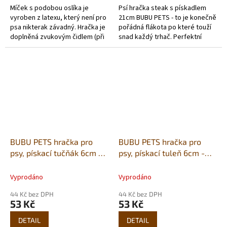
Míček s podobou oslíka je
Psí hračka steak s pískadlem
vyroben z latexu, který není pro
21cm BUBU PETS - to je konečně
psa nikterak závadný. Hračka je
pořádná flákota po které touží
doplněná zvukovým čidlem (při
snad každý trhač. Perfektní
stisku píská) a vyplněna
motivace pro vašeho psa k
polyesterem.
dlouhému hraní.
BUBU PETS hračka pro
BUBU PETS hračka pro
psy, pískací tučňák 6cm -
psy, pískací tuleň 6cm -
latex
latex
Vyprodáno
Vyprodáno
44 Kč bez DPH
44 Kč bez DPH
53 Kč
53 Kč
DETAIL
DETAIL