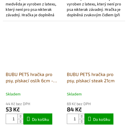
medvěda je vyroben z latexu,
vyroben z latexu, který není pro
který není pro psa nikterak
psa nikterak závadný. Hračka je
závadný. Hračka je doplněná
doplněná zvukovým čidlem (při
zvukovým čidlem (při stisku
stisku píská) a vyplněna
píská) a vyplněna polyesterem.
polyesterem.
BUBU PETS hračka pro
BUBU PETS hračka pro
psy, pískací oslík 6cm -
psy, pískací steak 21cm
latex
Skladem
Skladem
44 Kč bez DPH
69 Kč bez DPH
53 Kč
84 Kč
Do košíku
Do košíku