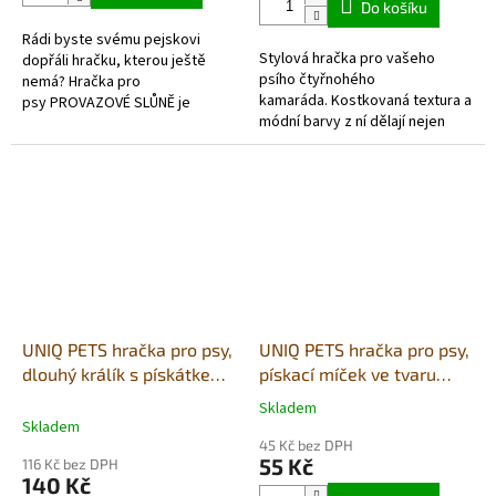
Do košíku
5
Rádi byste svému pejskovi
hvězdiček.
Stylová hračka pro vašeho
dopřáli hračku, kterou ještě
psího čtyřnohého
nemá? Hračka pro
kamaráda. Kostkovaná textura a
psy PROVAZOVÉ SLŮNĚ je
módní barvy z ní dělají nejen
bezvadnou volbou pro všechny
skvělou hračku, ale také stylový
pejsky od nejmenších po velká...
doplněk do vašeho domova.
UNIQ PETS hračka pro psy,
UNIQ PETS hračka pro psy,
dlouhý králík s pískátkem
pískací míček ve tvaru
66x10cm
kačenky 6cm
Skladem
Průměrné
Skladem
hodnocení
45 Kč bez DPH
produktu
55 Kč
116 Kč bez DPH
je
140 Kč
1,0