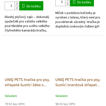
Do košíku
z
Do košíku
5
Míček s podobou kačenky je
hvězdiček.
Dlouhý plyšový zajíc – dokonalý
vyroben z latexu, který není pro
společník pro vašeho velkého
psa nikterak závadný. Hračka je
psa! Hledáte pro svého velkého
doplněná zvukovým čidlem (při
čtyřnohého kamaráda hračku,
stisku píská) a vyplněna
která ho nejen zabaví, ale také
polyesterem.
mu poskytne...
UNIQ PETS hračka pro psy,
UNIQ PETS hračka pro psy,
střapatá šustící žába s
šustící oranžová střapatá
pískátkem 24,5x12cm
kačenka s pískátkem
29x18cm
Skladem
Skladem
79 Kč bez DPH
96 Kč bez DPH