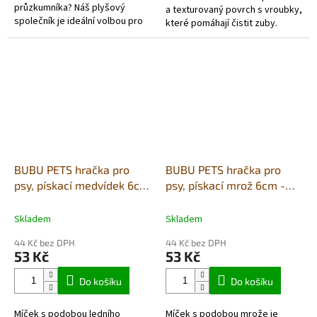
průzkumníka? Náš plyšový
a texturovaný povrch s vroubky,
společník je ideální volbou pro
které pomáhají čistit zuby.
štěňátka a malé pejsky!
BUBU PETS hračka pro
BUBU PETS hračka pro
psy, pískací medvídek 6cm
psy, pískací mrož 6cm -
- latex
latex
Skladem
Skladem
44 Kč bez DPH
44 Kč bez DPH
53 Kč
53 Kč
Do košíku
Do košíku
Míček s podobou ledního
Míček s podobou mrože je