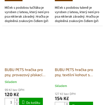
Míček s podobou tučňáka je
Míček s podobou tuleně je
vyroben z latexu, který není pro
vyroben z latexu, který není pro
psa nikterak závadný. Hračka je
psa nikterak závadný. Hračka je
doplněná zvukovým čidlem (při
doplněná zvukovým čidlem (při
stisku píská) a vyplněna
stisku píská) a vyplněna
polyesterem.
polyesterem.
BUBU PETS hračka pro
BUBU PETS hračka pro
psy, provazový pískací
psy, textilní kohout s
slon 28x12cm
pískátkem 46,5x15cm
Skladem
Průměrné
Skladem
hodnocení
99 Kč bez DPH
produktu
120 Kč
127 Kč bez DPH
je
154 Kč
5,0
Do košíku
z