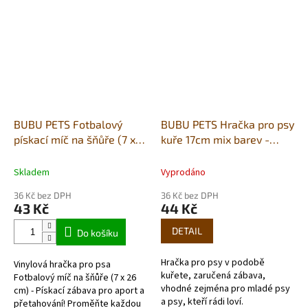
hračka s provazovým...
vašeho...
BUBU PETS Fotbalový
BUBU PETS Hračka pro psy
pískací míč na šňůře (7 x
kuře 17cm mix barev -
26 cm) (UDT0079)
latex
Skladem
Vyprodáno
36 Kč bez DPH
36 Kč bez DPH
43 Kč
44 Kč
DETAIL
Do košíku
Hračka pro psy v podobě
Vinylová hračka pro psa
kuřete, zaručená zábava,
Fotbalový míč na šňůře (7 x 26
vhodné zejména pro mladé psy
cm) - Pískací zábava pro aport a
a psy, kteří rádi loví.
přetahování! Proměňte každou