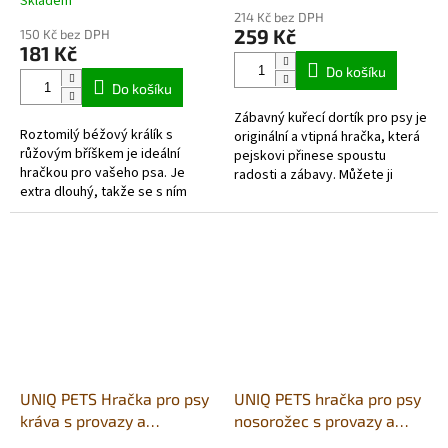
Skladem
hodnocení
214 Kč bez DPH
produktu
259 Kč
150 Kč bez DPH
je
181 Kč
5,0
Do košíku
z
Do košíku
5
Zábavný kuřecí dortík pro psy je
hvězdiček.
Roztomilý béžový králík s
originální a vtipná hračka, která
růžovým bříškem je ideální
pejskovi přinese spoustu
hračkou pro vašeho psa. Je
radosti a zábavy. Můžete ji
extra dlouhý, takže se s ním
využít nejen k narozeninám, ale i
pejsek může pořádně natáhnout
k dalším oslavám nebo...
a vyřádit. Navíc má pískadlo,
takže...
UNIQ PETS Hračka pro psy
UNIQ PETS hračka pro psy
kráva s provazy a
nosorožec s provazy a
pískátkem 9x27x11cm
pískátkem 30x10x13cm