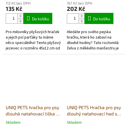
112 Kč bez DPH
167 Kč bez DPH
135 Kč
202 Kč
Do košíku
Do košíku
Pro milovníky plyšových hraček
Hledáte pro svého pejska
a jejich psí parťáky tu máme
hračku, která ho zabaví na
něco speciálního! Tento plyšový
dlouhé hodiny? Tato roztomilá
jezevec o rozměru 45x12 cm od
želva z měkkého manšestru je
Bubu pets si váš pejsek
ideální volbou! Nabízí hned
okamžitě zamiluje.
několik způsobů, jak si hrát a...
UNIQ PETS hračka pro psy
UNIQ PETS Hračka pro psy
dlouhá natahovací liška s
dlouhý natahovací had s
pískadlem 70x13x9cm
pískátkem 100x8x10cm
Skladem
Skladem
Průměrné
Průměrné