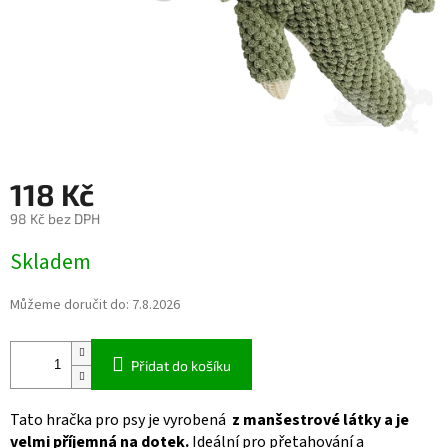
118 Kč
98 Kč bez DPH
Měrná
Skladem
cena:
Můžeme doručit do:
7.8.2026
Přidat do košíku
Tato hračka pro psy je vyrobená
z manšestrové látky a je
velmi příjemná na dotek.
Ideální pro přetahování a