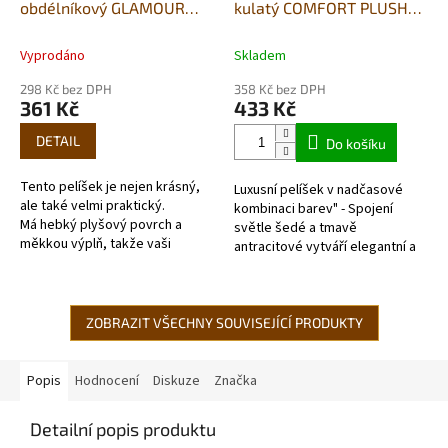
obdélníkový GLAMOUR
kulatý COMFORT PLUSH
SOFT modrý S
šedý M 50×45×14cm
50×40×16cm
Vyprodáno
Skladem
298 Kč bez DPH
358 Kč bez DPH
361 Kč
433 Kč
DETAIL
Do košíku
Tento pelíšek je nejen krásný,
Luxusní pelíšek v nadčasové
ale také velmi praktický.
kombinaci barev" - Spojení
Má hebký plyšový povrch a
světle šedé a tmavě
měkkou výplň, takže vaši
antracitové vytváří elegantní a
chlupatí kamarádi budou spinkat
moderní vzhled, který se hodí
doslova jako v ráji....
do každého interiéru. Polštář...
ZOBRAZIT VŠECHNY SOUVISEJÍCÍ PRODUKTY
Popis
Hodnocení
Diskuze
Značka
Detailní popis produktu