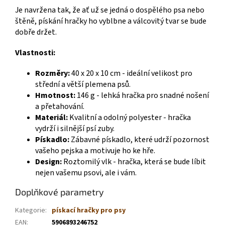
Je navržena tak, že ať už se jedná o dospělého psa nebo
štěně, pískání hračky ho vyblbne a válcovitý tvar se bude
dobře držet.
Vlastnosti:
Rozměry:
40 x 20 x 10 cm - ideální velikost pro
střední a větší plemena psů.
Hmotnost:
146 g - lehká hračka pro snadné nošení
a přetahování.
Materiál:
Kvalitní a odolný polyester - hračka
vydrží i silnější psí zuby.
Pískadlo:
Zábavné pískadlo, které udrží pozornost
vašeho pejska a motivuje ho ke hře.
Design:
Roztomilý vlk - hračka, která se bude líbit
nejen vašemu psovi, ale i vám.
Doplňkové parametry
Kategorie
:
pískací hračky pro psy
EAN
:
5906893246752