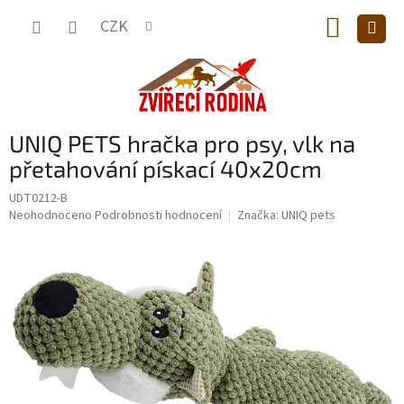
Přejít
NÁKUP
na
CZK
obsah
KOŠÍK
UNIQ PETS hračka pro psy, vlk na
přetahování pískací 40x20cm
UDT0212-B
Průměrné
Neohodnoceno
Podrobnosti hodnocení
Značka:
UNIQ pets
hodnocení
produktu
je
0,0
z
5
hvězdiček.