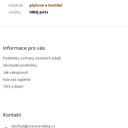
materiál
:
plyšové a textilní
značky
:
UNIQ pets
Z
á
p
a
Informace pro vás
t
Podmínky ochrany osobních údajů
í
Obchodní podmínky
Jak nakupovat
Kde nás najdete
TIPY A RADY
Kontakt
obchod
@
zvirecirodina.cz