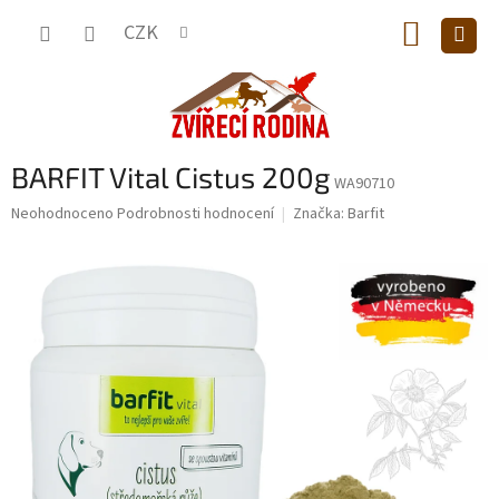
Přejít
NÁKUP
na
CZK
obsah
KOŠÍK
BARFIT Vital Cistus 200g
WA90710
Průměrné
Neohodnoceno
Podrobnosti hodnocení
Značka:
Barfit
hodnocení
produktu
je
0,0
z
5
hvězdiček.