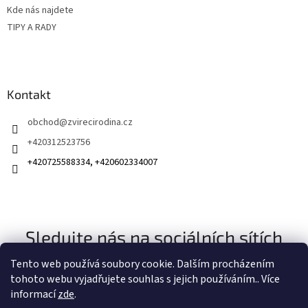
Kde nás najdete
TIPY A RADY
Kontakt
obchod
@
zvirecirodina.cz
+420312523756
+420725588334, +420602334007
Sledujte nás na sociálních sítích
Tento web používá soubory cookie. Dalším procházením
tohoto webu vyjadřujete souhlas s jejich používáním.. Více
informací
zde
.