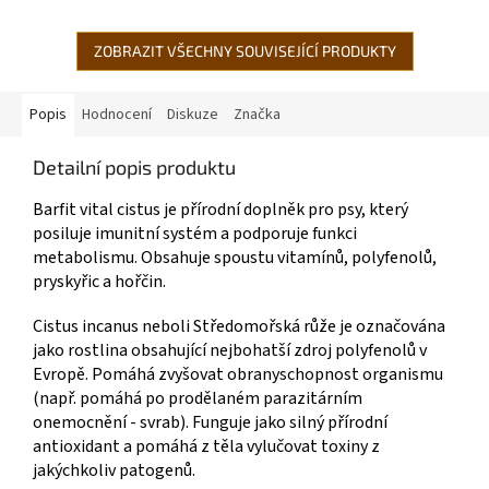
přirozených kloubních funkcí
každodenní zásobování vašeho
při...
psa...
ZOBRAZIT VŠECHNY SOUVISEJÍCÍ PRODUKTY
Popis
Hodnocení
Diskuze
Značka
Detailní popis produktu
Barfit vital cistus je přírodní doplněk pro psy, který
posiluje imunitní systém a podporuje funkci
metabolismu. Obsahuje spoustu vitamínů, polyfenolů,
pryskyřic a hořčin.
Cistus incanus neboli Středomořská růže je označována
jako rostlina obsahující nejbohatší zdroj polyfenolů v
Evropě. Pomáhá zvyšovat obranyschopnost organismu
(např. pomáhá po prodělaném parazitárním
onemocnění - svrab). Funguje jako silný přírodní
antioxidant a pomáhá z těla vylučovat toxiny z
jakýchkoliv patogenů.