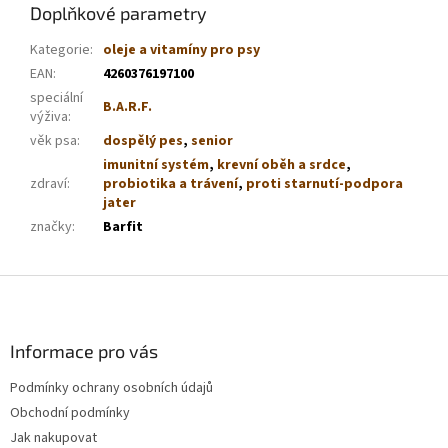
Doplňkové parametry
Kategorie
:
oleje a vitamíny pro psy
EAN
:
4260376197100
speciální
B.A.R.F.
výživa
:
věk psa
:
dospělý pes
,
senior
imunitní systém
,
krevní oběh a srdce
,
zdraví
:
probiotika a trávení
,
proti starnutí-podpora
jater
značky
:
Barfit
Z
á
p
a
Informace pro vás
t
Podmínky ochrany osobních údajů
í
Obchodní podmínky
Jak nakupovat