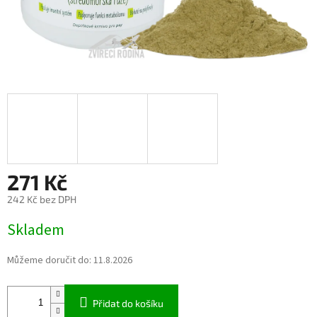
271 Kč
242 Kč bez DPH
Měrná
Skladem
cena:
Můžeme doručit do:
11.8.2026
Přidat do košíku