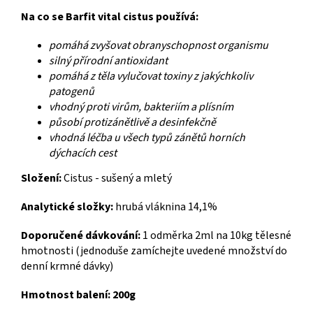
Na co se Barfit vital cistus používá:
pomáhá zvyšovat obranyschopnost organismu
silný přírodní antioxidant
pomáhá z těla vylučovat toxiny z jakýchkoliv
patogenů
vhodný proti virům, bakteriím a plísním
působí protizánětlivě a desinfekčně
vhodná léčba u všech typů zánětů horních
dýchacích cest
Složení:
Cistus - sušený a mletý
Analytické složky:
hrubá vláknina 14,1%
Doporučené dávkování:
1 odměrka 2ml na 10kg tělesné
hmotnosti (jednoduše zamíchejte uvedené množství do
denní krmné dávky)
Hmotnost balení: 200g