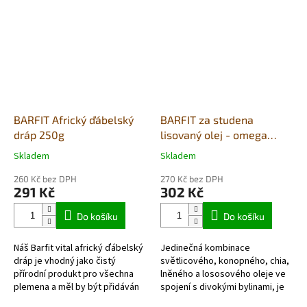
BARFIT Africký ďábelský
BARFIT za studena
dráp 250g
lisovaný olej - omega
pětisložkový 500ml
Skladem
Skladem
Průměrné
Průměrné
hodnocení
hodnocení
260 Kč bez DPH
270 Kč bez DPH
produktu
produktu
291 Kč
302 Kč
je
je
5,0
5,0
Do košíku
Do košíku
z
z
5
5
Náš Barfit vital africký ďábelský
Jedinečná kombinace
hvězdiček.
hvězdiček.
dráp je vhodný jako čistý
světlicového, konopného, ​​chia,
přírodní produkt pro všechna
lněného a lososového oleje ve
plemena a měl by být přidáván
spojení s divokými bylinami, je
jako kúra na podporu
skvělý a přirozený základ pro