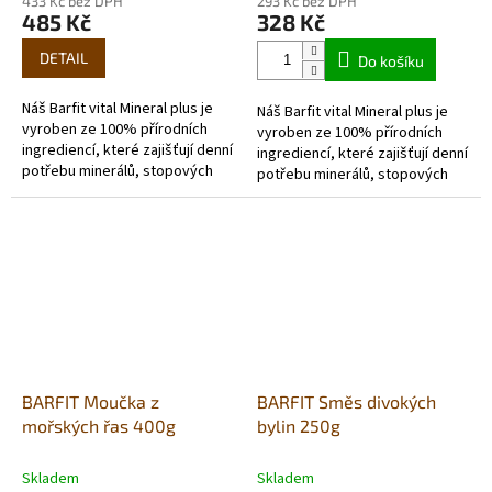
433 Kč bez DPH
293 Kč bez DPH
485 Kč
328 Kč
DETAIL
Do košíku
Náš Barfit vital Mineral plus je
Náš Barfit vital Mineral plus je
vyroben ze 100% přírodních
vyroben ze 100% přírodních
ingrediencí, které zajišťují denní
ingrediencí, které zajišťují denní
potřebu minerálů, stopových
potřebu minerálů, stopových
prvků a vitamínů přirozeným a
prvků a vitamínů přirozeným a
druhově vhodným...
druhově vhodným...
BARFIT Moučka z
BARFIT Směs divokých
mořských řas 400g
bylin 250g
Skladem
Skladem