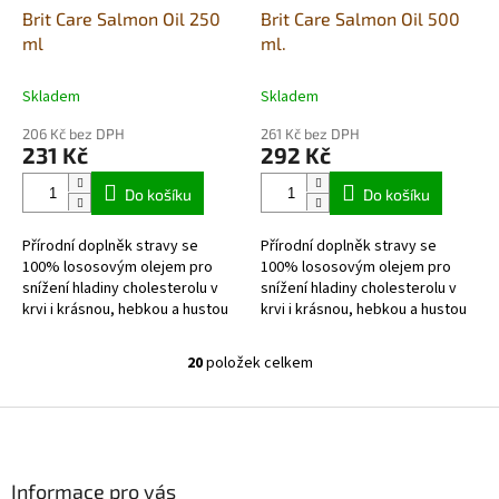
Brit Care Salmon Oil 250
Brit Care Salmon Oil 500
ml
ml.
Skladem
Skladem
206 Kč bez DPH
261 Kč bez DPH
231 Kč
292 Kč
Do košíku
Do košíku
Přírodní doplněk stravy se
Přírodní doplněk stravy se
100% lososovým olejem pro
100% lososovým olejem pro
snížení hladiny cholesterolu v
snížení hladiny cholesterolu v
krvi i krásnou, hebkou a hustou
krvi i krásnou, hebkou a hustou
srst.
srst.
20
položek celkem
O
v
l
Z
á
á
d
p
a
a
Informace pro vás
c