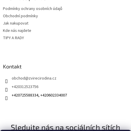
t
í
Podmínky ochrany osobních údajů
í
p
Obchodní podmínky
r
v
Jak nakupovat
k
Kde nás najdete
y
TIPY A RADY
v
ý
p
i
s
Kontakt
u
obchod
@
zvirecirodina.cz
+420312523756
+420725588334, +420602334007
Sledujte nás na sociálních sítích