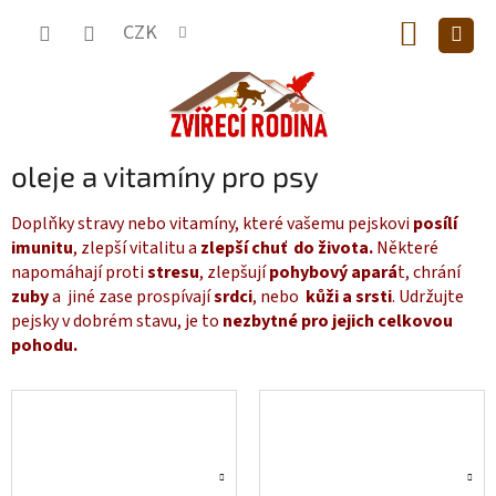
Přejít
NÁKUP
na
CZK
obsah
KOŠÍK
oleje a vitamíny pro psy
Doplňky stravy nebo vitamíny, které vašemu pejskovi
posílí
imunitu
, zlepší vitalitu a
zlepší chuť do života.
Některé
napomáhají proti
stresu
, zlepšují
pohybový apará
t, chrání
zuby
a jiné zase prospívají
srdci
, nebo
kůži a srsti
. Udržujte
pejsky v dobrém stavu, je to
nezbytné pro jejich celkovou
pohodu.