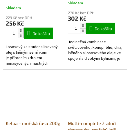
lněné sem.500ml
pětisložkový 500ml
Skladem
Průměrné
Skladem
hodnocení
270 Kč bez DPH
produktu
302 Kč
229 Kč bez DPH
je
256 Kč
5,0
Do košíku
z
Do košíku
5
Jedinečná kombinace
hvězdiček.
Lososový za studena lisovaný
světlicového, konopného, ​​chia,
olej s lněným semínkem
lněného a lososového oleje ve
je přírodním zdrojem
spojení s divokými bylinami, je
nenasycených mastných
skvělý a přirozený základ pro
kyselin, takzvané Omega 3
každodenní zásobování vašeho
+ DHA a EPA. Vhodný k
psa...
obohacení krmné dávky o
esenciální...
Kelpa - mořská řasa 200g
Multi-complete žraločí
chrupavka, mořský krill a