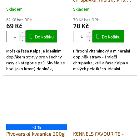
Kelpa 200g
Skladem
Skladem
Průměrné
Průměrné
hodnocení
hodnocení
62 Kč bez DPH
70 Kč bez DPH
produktu
produktu
69 Kč
78 Kč
je
je
5,0
5,0
Do košíku
Do košíku
z
z
5
5
Mořská řasa Kelpa je ideálním
Přírodní vitaminový a minerální
hvězdiček.
hvězdiček.
doplňkem stravy pro všechny
doplněk stravy - žraločí
rasy a kategorie psů. Skvěle se
chrupavka, krill a řasa Kelpa v
hodí jako krmný doplněk,
malých peletkách. Ideální
zejména při praktikování syrové
doplněk stravy v podzimním a
stravy (tzv. BARF). V psí...
zimním období. Přírodní
podpora...
–3 %
Pivovarské kvasnice 200g
KENNELS FAVOURITE -