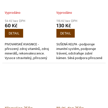
Vyprodáno
Vyprodáno
54 Kč bez DPH
116 Kč bez DPH
60 Kč
130 Kč
DETAIL
DETAIL
PIVOVARSKÉ KVASNICE -
SUŠENÁ KELPA - podporuje
přirozený zdroj vitamínů, zdroj
imunitní systém, podporuje
minerálů, rekonvalescence.
trávení, odstraňuje zubní
Vysoce stravitelný, přirozený
kámen. Silná podpora přirozené
zdroj bílkovin, vitamínů a
imunity, antioxidant, podpora
minerálů pro všechny rasy psů,
trávení a pigmentace kůže i
stará...
srsti,...
Křemelina 250g
Multi-dog 250g