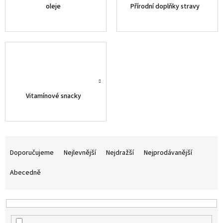
oleje
Přírodní doplňky stravy
Vitamínové snacky
Ř
a
Doporučujeme
Nejlevnější
Nejdražší
Nejprodávanější
z
e
Abecedně
n
í
p
r