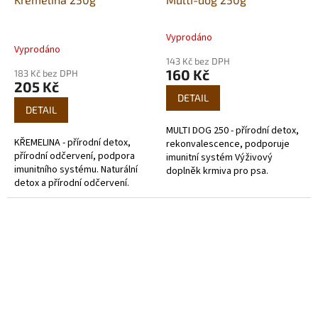
Vyprodáno
Průměrné
Vyprodáno
hodnocení
143 Kč bez DPH
produktu
160 Kč
183 Kč bez DPH
je
205 Kč
5,0
DETAIL
z
DETAIL
5
MULTI DOG 250 - přírodní detox,
hvězdiček.
KŘEMELINA - přírodní detox,
rekonvalescence, podporuje
přírodní odčervení, podpora
imunitní systém Výživový
imunitního systému. Naturální
doplněk krmiva pro psa.
detox a přírodní odčervení.
Podporuje imunitní systém,
Protože je křemelina
urychluje rekonvalescenci,
nerozpustná a v tekutině se
napomáhá...
rychle...