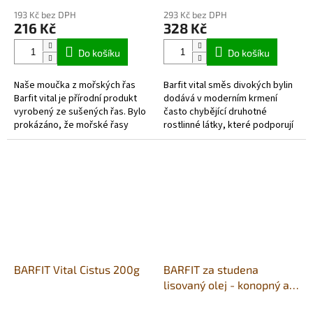
193 Kč bez DPH
293 Kč bez DPH
216 Kč
328 Kč
Do košíku
Do košíku
Naše moučka z mořských řas
Barfit vital směs divokých bylin
Barfit vital je přírodní produkt
dodává v moderním krmení
vyrobený ze sušených řas. Bylo
často chybějící druhotné
prokázáno, že mořské řasy
rostlinné látky, které podporují
poskytují důležité minerály a
přirozené funkce jater, žluči,
stopové prvky, které si psi...
ledvin a mají pozitivní vliv...
BARFIT Vital Cistus 200g
BARFIT za studena
lisovaný olej - konopný a
chia sem.500ml