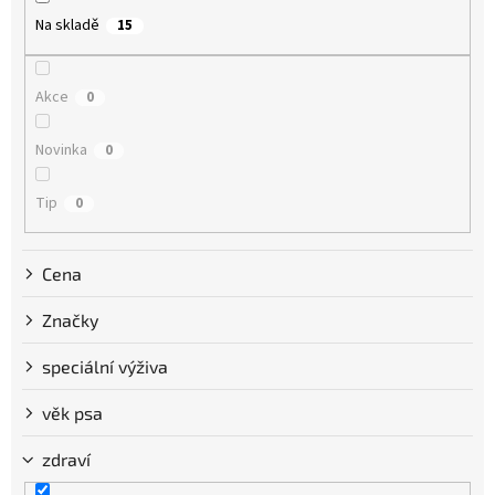
o
Na skladě
15
d
u
k
Akce
0
t
ů
Novinka
0
Tip
0
Cena
Značky
speciální výživa
věk psa
zdraví