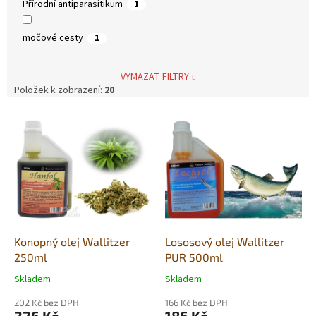
Přírodní antiparasitikum
1
močové cesty
1
VYMAZAT FILTRY
Položek k zobrazení:
20
V
ý
p
i
s
p
r
o
d
Konopný olej Wallitzer
Lososový olej Wallitzer
u
250ml
PUR 500ml
k
Skladem
Skladem
Průměrné
Průměrné
t
hodnocení
hodnocení
ů
202 Kč bez DPH
166 Kč bez DPH
produktu
produktu