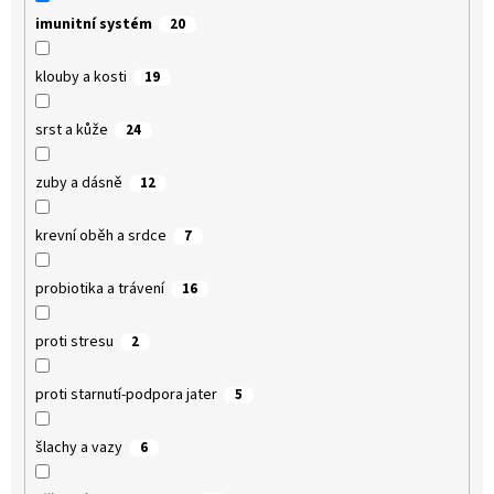
imunitní systém
20
klouby a kosti
19
srst a kůže
24
zuby a dásně
12
krevní oběh a srdce
7
probiotika a trávení
16
proti stresu
2
proti starnutí-podpora jater
5
šlachy a vazy
6