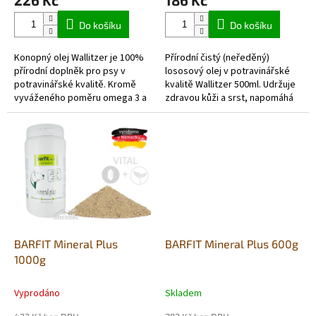
226 Kč
186 Kč
je
je
4,0
5,0
Do košíku
Do košíku
z
z
5
5
Konopný olej Wallitzer je 100%
Přírodní čistý (neředěný)
hvězdiček.
hvězdiček.
přírodní doplněk pro psy v
lososový olej v potravinářské
potravinářské kvalitě. Kromě
kvalitě Wallitzer 500ml. Udržuje
vyváženého poměru omega 3 a
zdravou kůži a srst, napomáhá
omega 6 mastných kyselin pro
stavbě kostí a správného
zdravou strukturu kůže a srsti...
růstu. Lososový olej
podporuje...
BARFIT Mineral Plus
BARFIT Mineral Plus 600g
1000g
Vyprodáno
Skladem