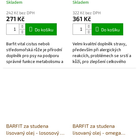
Skladem
Skladem
242 Kč bez DPH
322 Kč bez DPH
271 Kč
361 Kč
Do košíku
Do košíku
Barfit vital cistus neboli
Velmi kvalitní doplněk stravy,
středomořská růže je přírodní
především při alergických
doplněk pro psy na podporu
reakcích, problémech se srstí a
správné funkce metabolismu a
kůží, pro zlepšení celkového
posílení imunitního systému.
metabolizmu psa. Vhodný k
Cistus je rostlina odedávna...
obohacení krmné dávky o...
BARFIT za studena
BARFIT za studena
lisovaný olej - lososový a
lisovaný olej - omega