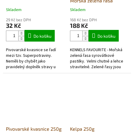
Mořská zelená řasa
Skladem
Skladem
Průměrné
Průměrné
hodnocení
hodnocení
29 Kč bez DPH
168 Kč bez DPH
produktu
produktu
32 Kč
188 Kč
je
je
5,0
5,0
Do košíku
Do košíku
z
z
5
5
Pivovarské kvasnice se řadí
KENNELS FAVOURITE - Mořská
hvězdiček.
hvězdiček.
mezi tzv. Superpotraviny.
zelená řasa syrovátkové
Neměli by chybět jako
pastilky. Velmi chutné a lehce
pravidelný doplněk stravy u
stravitelné. Zelené řasy jsou
žádného psa v zátěži a
bohaté na bílkoviny a proteiny.
preventivně, občasně i u psů v
Napomáhá růstu...
klidovém...
Pivovarské kvasnice 250g
Kelpa 250g