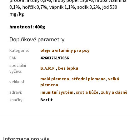
protein a tuky 0,9%, hrubý popel 19,8%, hrubá vláknina
8,1%, hořčík 0,7%, vápník 1,1%, sodík 3,2%, jód 530
mg/kg
hmotnost: 400g
Doplňkové parametry
Kategorie
:
oleje a vitamíny pro psy
EAN
:
4260376197056
speciální
B.A.R.F.
,
bez lepku
výživa
:
malá plemena
,
střední plemena
,
velká
velikost
:
plemena
zdraví
:
imunitní systém
,
srst a kůže
,
zuby a dásně
značky
:
Barfit
Z
á
p
a
Informace pro vás