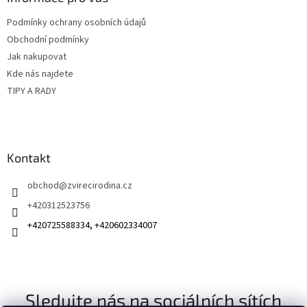
t
Podmínky ochrany osobních údajů
í
Obchodní podmínky
Jak nakupovat
Kde nás najdete
TIPY A RADY
Kontakt
obchod
@
zvirecirodina.cz
+420312523756
+420725588334, +420602334007
Sledujte nás na sociálních sítích