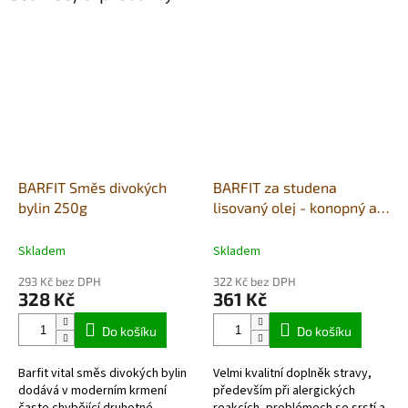
BARFIT Směs divokých
BARFIT za studena
bylin 250g
lisovaný olej - konopný a
chia sem.500ml
Skladem
Skladem
293 Kč bez DPH
322 Kč bez DPH
328 Kč
361 Kč
Do košíku
Do košíku
Barfit vital směs divokých bylin
Velmi kvalitní doplněk stravy,
dodává v moderním krmení
především při alergických
často chybějící druhotné
reakcích, problémech se srstí a