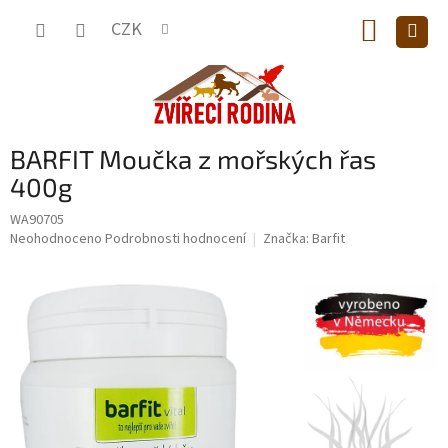
Přejít
NÁKUP
na
CZK
obsah
KOŠÍK
BARFIT Moučka z mořských řas
400g
WA90705
Průměrné
Neohodnoceno
Podrobnosti hodnocení
Značka:
Barfit
hodnocení
produktu
je
0,0
z
5
hvězdiček.