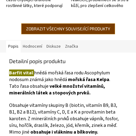
rostlinné látky, které podporují
kůží, pro zlepšení celkového
přirozené funkce jater, žluči,
metabolizmu psa. Vhodný k
ledvin a mají pozitivní vliv...
obohacení krmné dávky o...
ZOBRAZIT VŠECHNY SOUVISEJÍCÍ PRODUKTY
Popis
Hodnocení
Diskuze
Značka
Detailní popis produktu
Barfit vital
hnědá mořská řasa rodu Ascophylum
nodosum známá jako hnědá
mořská řasa Kelpa
.
Tato řasa obsahuje
velké množství vitamínů,
minerálních látek a stopových prvků.
Obsahuje vitamíny skupiny B (biotin, vitamín B9, B3,
B1, B2 a B12), vitamíny C, D, E a K a provitamin beta
karoten. Z minerálních prvků obsahuje vápník, fosfor,
síru, hořčík, draslík, železo, jód, křemík, zinek a měď.
Mimo jiné
obsahuje i vlákninu a bílkoviny.