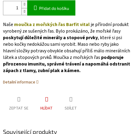
Přidat do košíku
Naše
moučka z mořských řas Barfit vital
je přírodní produkt
vyrobený ze sušených řas. Bylo prokázáno, že mořské řasy
poskytují důležité minerály a stopové prvky
, které si psi
nebo kočky nedokážou sami vyrobit. Maso nebo ryby jako
hlavní složky potravy obvykle obsahují příliš málo minerálních
látek a stopových prvků. Moučka z mořských řas
podporuje
přirozenou imunitu, správné trávení a napomáhá odstranit
zápach z tlamy, zubní plak a kámen.
Detailní informace
ZEPTAT SE
HLÍDAT
SDÍLET
Související produkty