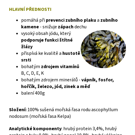
HLAVNÍ PŘEDNOSTI
pomáhá při
prevenci zubního plaku
a
zubního
kamene
- snižuje
zápach
dechu
vysoký obsah jódu, který
podporuje funkci štítné
žlázy
přispívá ke kvalitě a
hustotě
srsti
bohatým
zdrojem vitamínů
B, C, D, E, K
bohatým zdrojem minerálů -
vápník, fosfor,
hořčík, železo, jód, zinek a měď
balení 400g
Složení:
100% sušená mořská řasa rodu ascophyllum
nodosum (mořská řasa Kelpa)
Analytické komponenty
: hrubý protein 3,4%, hrubý