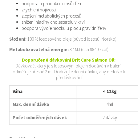
podpora reprodukce u psů i fen
zrychlení hojivosti
zlepšení metabolických procesů
snížení hladiny cholesterolu v krvi
podpora vývoje mozku u plodu gravidní feny
Složení:
100 % lososového oleje (původ lososů: Norsko)
Metabolizovatelná energie:
37 MJ (cca 8840 kcal)
Doporučené dávkování Brit Care Salmon Oil:
Dávkovač, který je s lososovým olejem dodáván v balení,
odměřuje přesně 2 ml. Dodržujte denní dávku, aby nedošlo k
předávkování
Váha
< 12kg
Max. denní dávka
4ml
Počet odměřených dávek
2 dávky