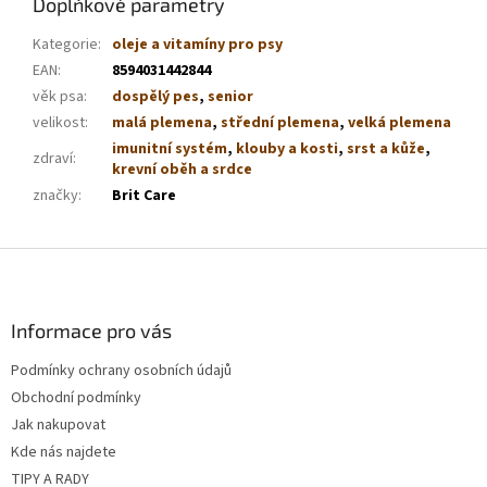
Doplňkové parametry
Kategorie
:
oleje a vitamíny pro psy
EAN
:
8594031442844
věk psa
:
dospělý pes
,
senior
velikost
:
malá plemena
,
střední plemena
,
velká plemena
imunitní systém
,
klouby a kosti
,
srst a kůže
,
zdraví
:
krevní oběh a srdce
značky
:
Brit Care
Z
á
p
a
Informace pro vás
t
Podmínky ochrany osobních údajů
í
Obchodní podmínky
Jak nakupovat
Kde nás najdete
TIPY A RADY