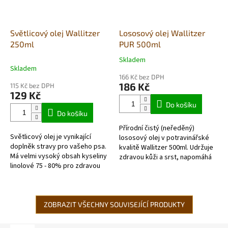
Světlicový olej Wallitzer
Lososový olej Wallitzer
250ml
PUR 500ml
Skladem
Průměrné
Skladem
hodnocení
166 Kč bez DPH
produktu
186 Kč
115 Kč bez DPH
je
129 Kč
5,0
Do košíku
z
Do košíku
5
Přírodní čistý (neředěný)
hvězdiček.
Světlicový olej je vynikající
lososový olej v potravinářské
doplněk stravy pro vašeho psa.
kvalitě Wallitzer 500ml. Udržuje
Má velmi vysoký obsah kyseliny
zdravou kůži a srst, napomáhá
linolové 75 - 80% pro zdravou
stavbě kostí a správného
kůži a lesklou srst. Vhodné
růstu. Lososový olej
zejména pro psy, kteří musí...
podporuje...
ZOBRAZIT VŠECHNY SOUVISEJÍCÍ PRODUKTY