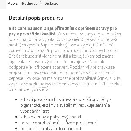
Popis
Hodnocení
Diskuze
Detailní popis produktu
Brit Care Salmon Oil je přírodním doplňkem stravy pro
psy v prvotřídní kvalitě.
Za studena lisovaný olej z norských
lososů napomáhá vybalancovat poměr Omega-3 a Omega-6
mastných kyselin. Superprémiový lososový olej řeší některé
zdravotní problémy. Při pravidelném užívání lososového oleje
Brit Care bude srst viditelné hustší a lesklejší. Nehrozí změna
pigmentace. Lososový olej nepřebarvuje srst. Naopak
podporuje její přirozené zbarvení. Pozitivní vliv přípravku se
projevuje i na psychice zvířete - odbourává stres a zmírňuje
deprese. EPA kyselina má přirozené protizánětlivé účinky a DHA
kyselina se podílí na výstavbě mozkových struktur a sítnice oka
u nenarozených štěňat.
zdravá pokožka a hustá lesklá srst - řeší problémy s
pigmentací, ekzémy a svěděním; redukuje lámání a
vypadávání srsti
zdravé klouby a pohybový aparát
prevence proti zánětům kůže a proti depresi
podpora imunity a srdeční činnosti