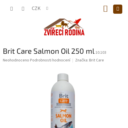
Přejít
NÁKUP
na
CZK
obsah
KOŠÍK
Brit Care Salmon Oil 250 ml
10.103
Průměrné
Neohodnoceno
Podrobnosti hodnocení
Značka:
Brit Care
hodnocení
produktu
je
0,0
z
5
hvězdiček.