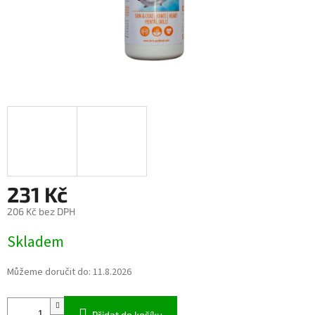
231 Kč
206 Kč bez DPH
Měrná
Skladem
cena:
Můžeme doručit do:
11.8.2026
Přidat do košíku