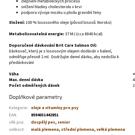
zlepšení metabolických procesů
snížení hladiny cholesterolu v krvi
podpora vývoje mozku u plodu gravidní feny
Složení:
100 % lososového oleje (původ lososů: Norsko)
Metabolizovatelná energie:
37 MJ (cca 8840 kcal)
Doporučené dávkování Brit Care Salmon Oil:
Dávkovač, který je s lososovým olejem dodáván v balení,
odměřuje přesně 2 ml. Dodržujte denní dávku, aby nedošlo k
předávkování
Váha
<
Max. denní dávka
4
Počet odměřených dávek
2
Doplňkové parametry
Kategorie
:
oleje a vitamíny pro psy
EAN
:
8594031442851
věk psa
:
dospělý pes
,
senior
velikost
:
malá plemena
,
střední plemena
,
velká plemena