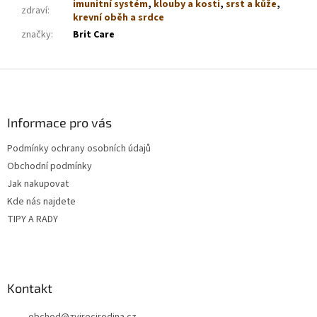
imunitní systém
,
klouby a kosti
,
srst a kůže
,
zdraví
:
krevní oběh a srdce
značky
:
Brit Care
Z
á
p
a
Informace pro vás
t
Podmínky ochrany osobních údajů
í
Obchodní podmínky
Jak nakupovat
Kde nás najdete
TIPY A RADY
Kontakt
obchod
@
zvirecirodina.cz