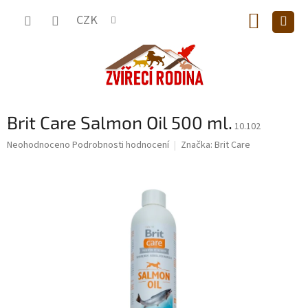
Přejít
NÁKUP
na
CZK
obsah
KOŠÍK
Brit Care Salmon Oil 500 ml.
10.102
Průměrné
Neohodnoceno
Podrobnosti hodnocení
Značka:
Brit Care
hodnocení
produktu
je
0,0
z
5
hvězdiček.