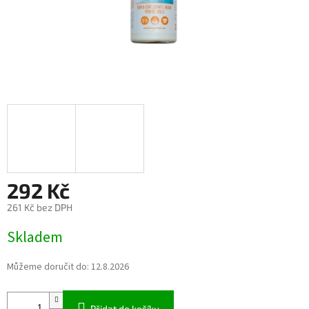
292 Kč
261 Kč bez DPH
Měrná
Skladem
cena:
Můžeme doručit do:
12.8.2026
Přidat do košíku