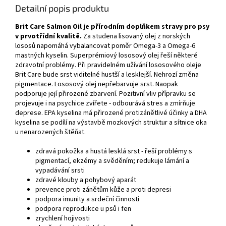
Detailní popis produktu
Brit Care Salmon Oil je přírodním doplňkem stravy pro psy
v prvotřídní kvalitě.
Za studena lisovaný olej z norských
lososů napomáhá vybalancovat poměr Omega-3 a Omega-6
mastných kyselin. Superprémiový lososový olej řeší některé
zdravotní problémy. Při pravidelném užívání lososového oleje
Brit Care bude srst viditelné hustší a lesklejší. Nehrozí změna
pigmentace. Lososový olej nepřebarvuje srst. Naopak
podporuje její přirozené zbarvení. Pozitivní vliv přípravku se
projevuje i na psychice zvířete - odbourává stres a zmírňuje
deprese. EPA kyselina má přirozené protizánětlivé účinky a DHA
kyselina se podílí na výstavbě mozkových struktur a sítnice oka
u nenarozených štěňat.
zdravá pokožka a hustá lesklá srst - řeší problémy s
pigmentací, ekzémy a svěděním; redukuje lámání a
vypadávání srsti
zdravé klouby a pohybový aparát
prevence proti zánětům kůže a proti depresi
podpora imunity a srdeční činnosti
podpora reprodukce u psů i fen
zrychlení hojivosti