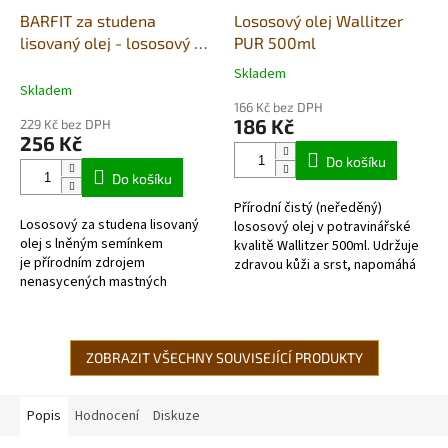
BARFIT za studena
Lososový olej Wallitzer
lisovaný olej - lososový a
PUR 500ml
lněné sem.500ml
Skladem
Průměrné
Skladem
hodnocení
166 Kč bez DPH
produktu
186 Kč
229 Kč bez DPH
je
256 Kč
5,0
Do košíku
z
Do košíku
5
Přírodní čistý (neředěný)
hvězdiček.
Lososový za studena lisovaný
lososový olej v potravinářské
olej s lněným semínkem
kvalitě Wallitzer 500ml. Udržuje
je přírodním zdrojem
zdravou kůži a srst, napomáhá
nenasycených mastných
stavbě kostí a správného
kyselin, takzvané Omega 3
růstu. Lososový olej
+ DHA a EPA. Vhodný k
podporuje...
obohacení krmné dávky o
esenciální...
ZOBRAZIT VŠECHNY SOUVISEJÍCÍ PRODUKTY
Popis
Hodnocení
Diskuze