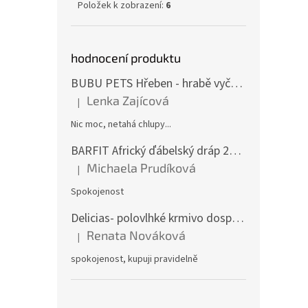
Položek k zobrazení:
6
hodnocení produktu
BUBU PETS Hřeben - hrabě vyčesávací dvouřadé modré 11x15cm
Lenka Zajícová
|
Hodnocení produktu je 1 z 5 hvězdiček.
Nic moc, netahá chlupy...
BARFIT Africký ďábelský dráp 250g
Michaela Prudíková
|
Hodnocení produktu je 5 z 5 hvězdiček.
Spokojenost
Delicias- polovlhké krmivo dospělý pes 3Kg
Renata Nováková
|
Hodnocení produktu je 5 z 5 hvězdiček.
spokojenost, kupuji pravidelně