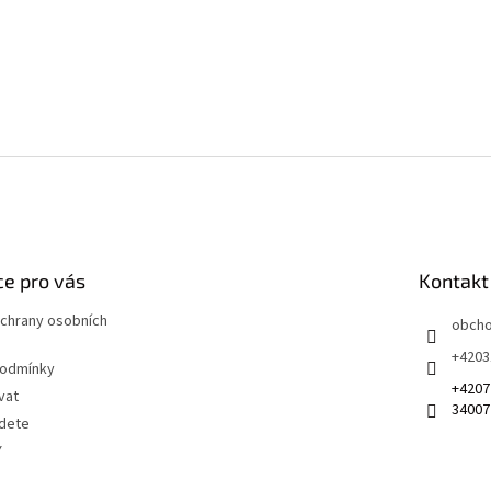
e pro vás
Kontakt
chrany osobních
obch
+4203
podmínky
+4207
vat
34007
jdete
Y