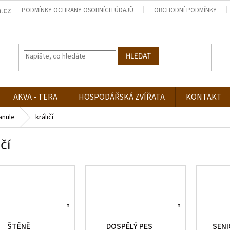
.cz
PODMÍNKY OCHRANY OSOBNÍCH ÚDAJŮ
OBCHODNÍ PODMÍNKY
HLEDAT
AKVA - TERA
HOSPODÁŘSKÁ ZVÍŘATA
KONTAKT
anule
králičí
čí
ŠTĚNĚ
DOSPĚLÝ PES
SENI