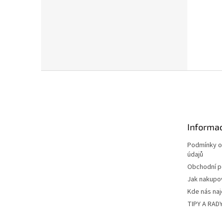
Z
á
p
a
t
Informac
í
Podmínky o
údajů
Obchodní 
Jak nakupo
Kde nás na
TIPY A RAD