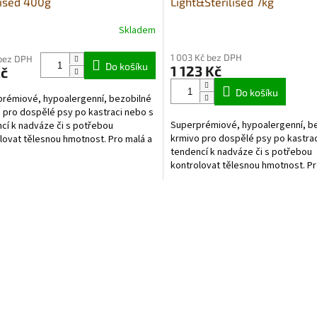
lised 400g
Light&Sterilised 7kg
Skladem
1 003 Kč bez DPH
bez DPH
Do košíku
1 123 Kč
Kč
Do košíku
rémiové, hypoalergenní, bezobilné
 pro dospělé psy po kastraci nebo s
Superprémiové, hypoalergenní, b
cí k nadváze či s potřebou
krmivo pro dospělé psy po kastrac
lovat tělesnou hmotnost. Pro malá a
tendencí k nadváze či s potřebou
ičí plemena.
kontrolovat tělesnou hmotnost. Pr
trpasličí plemena.
O
v
l
á
d
a
c
í
p