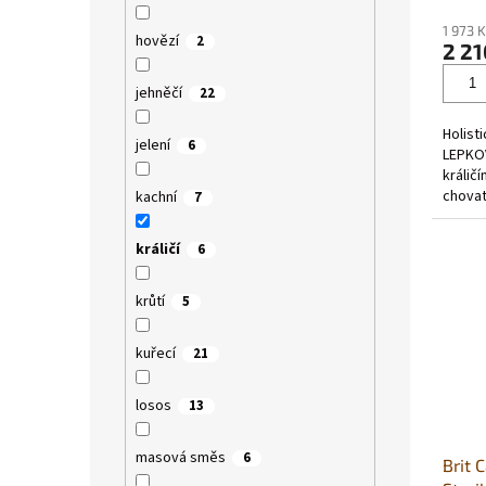
hodno
1 973 
produ
hovězí
2
2 21
je
5,0
jehněčí
22
z
5
Holist
hvězdi
jelení
6
LEPKOV
králič
chova
kachní
7
STRAV
králičí
6
krůtí
5
kuřecí
21
losos
13
masová směs
6
Brit 