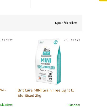
6
položek celkem
d:
13.2372
Kód:
13.177
HNA-
Brit Care MINI Grain Free Light &
Sterilised 2kg
Skladem
Skladem
Průměrné