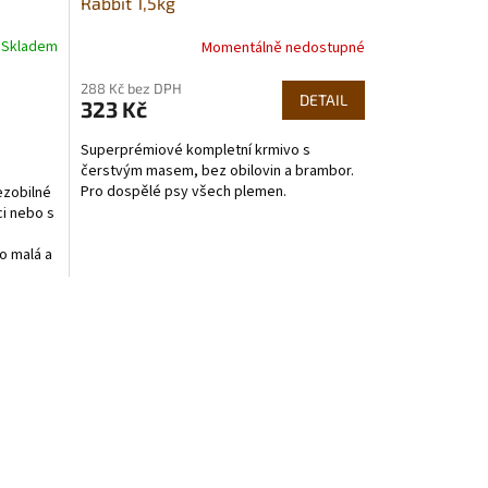
Rabbit 1,5kg
Skladem
Momentálně nedostupné
288 Kč bez DPH
DETAIL
323 Kč
Superprémiové kompletní krmivo s
čerstvým masem, bez obilovin a brambor.
Pro dospělé psy všech plemen.
ezobilné
i nebo s
o malá a