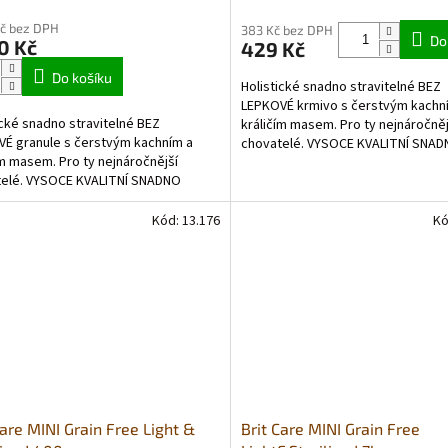
cení
hodnocení
M
Kč bez DPH
ktu
produktu
383 Kč bez DPH
Do
0 Kč
429 Kč
je
A
5,0
Do košíku
Holistické snadno stravitelné BEZ
z
LEPKOVÉ krmivo s čerstvým kachn
5
ické snadno stravitelné BEZ
králičím masem. Pro ty nejnáročněj
ček.
hvězdiček.
É granule s čerstvým kachním a
chovatelé. VYSOCE KVALITNÍ SNA
ím masem. Pro ty nejnáročnější
STRAVITELNÉ KRMIVO PRO DOSPĚLÉ
telé. VYSOCE KVALITNÍ SNADNO
ITELNÉ KRMIVO PRO DOSPĚLÉ PSY...
Kód:
13.176
Kó
Care MINI Grain Free Light &
Brit Care MINI Grain Free