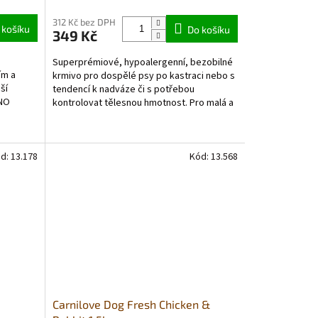
hodnocení
produktu
312 Kč bez DPH
 košíku
Do košíku
349 Kč
je
5,0
Superprémiové, hypoalergenní, bezobilné
z
ím a
krmivo pro dospělé psy po kastraci nebo s
5
ší
tendencí k nadváze či s potřebou
hvězdiček.
DNO
kontrolovat tělesnou hmotnost. Pro malá a
 PSY...
trpasličí plemena.
d:
13.178
Kód:
13.568
Carnilove Dog Fresh Chicken &