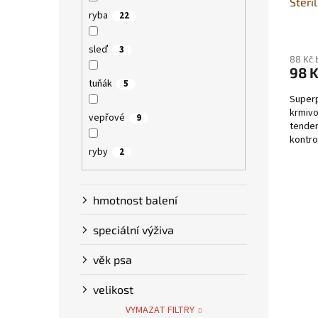
Steri
ryba
22
sleď
3
88 Kč 
98 
tuňák
5
Superp
krmivo
vepřové
9
tenden
kontro
ryby
2
trpasl
hmotnost balení
speciální výživa
věk psa
velikost
VYMAZAT FILTRY