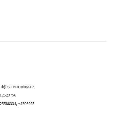
od
@
zvirecirodina.cz
12523756
25588334, +4206023