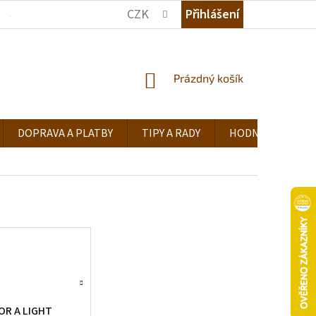
CZK
Přihlášení
JAK NAKUPOVAT
KDE NÁS NAJDETE
TIPY A RADY
NÁKUPNÍ
Prázdný košík
KOŠÍK
DOPRAVA A PLATBY
TIPY A RADY
HODNOCENÍ OB
OR A LIGHT