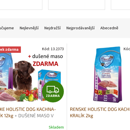
učujeme
Nejlevnější
Nejdražší
Nejprodávanější
Abecedně
Kód:
13.2373
Kó
rek zdarma
Z
ZDARMA
D
KE HOLISTIC DOG KACHNA-
RENSKE HOLISTIC DOG KAC
A
ÍK 12kg
+ DUŠENÉ MASO V
KRALÍK 2kg
 395G DÁREK ZDARMA
R
Skladem
rné
Průměrné