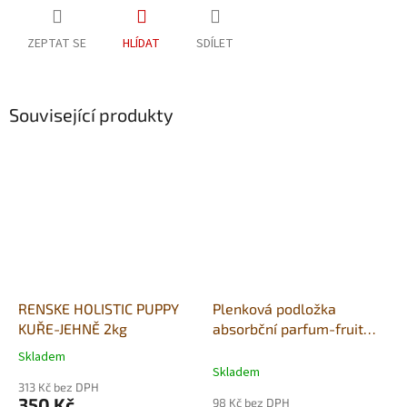
ZEPTAT SE
HLÍDAT
SDÍLET
Související produkty
RENSKE HOLISTIC PUPPY
Plenková podložka
KUŘE-JEHNĚ 2kg
absorbční parfum-fruit
60x90cm10ks(s lepícími
Skladem
Průměrné
rohy)
Skladem
hodnocení
313 Kč bez DPH
produktu
350 Kč
98 Kč bez DPH