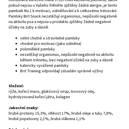
pokud nejsou u Vašeho štěněte zjištěny žádná alergie, je tento
pamlsek No.1 k motivaci, odměňování a k celkovému trénování.
Pamlsky Brit Snack nezatěžují organismus, nepůsobí negativně
na aktivitu psa a nejsou u produktu zjištěny žádné negativní
účinky na zuby a dásně.
velmi chutné a stravitelné pamlsky
vhodné pro motivaci (jako odměna)
poloměkké pamlsky
nezatěžují organismus, nepůsobí negativně na aktivitu
během tréninku, bez negativní účinků na zuby a dásně
kaloricky vyvážené pamlsky
Brit Training odpovídají zásadám správné výživy
Složení:
rýže, kuřecí maso, glukózový sirup, lososový olej,
hydrolyzovaná kuřecí játra, kolagen
Jakostní znaky:
hrubé proteiny 15,3%, vlhkost 17%, hrubé oleje a tuky 7,8%,
hrubé popeloviny 2,1%, hrubá vláknina 1,1%