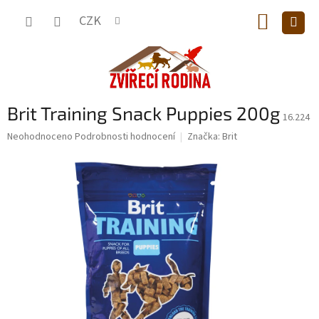
Přejít
NÁKUP
na
CZK
obsah
KOŠÍK
Brit Training Snack Puppies 200g
16.224
Průměrné
Neohodnoceno
Podrobnosti hodnocení
Značka:
Brit
hodnocení
produktu
je
0,0
z
5
hvězdiček.