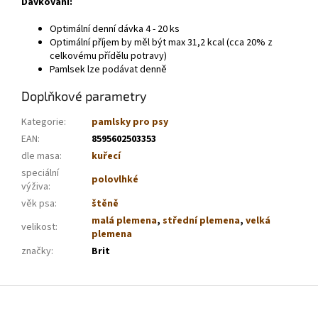
Dávkování:
Optimální denní dávka 4 - 20 ks
Optimální příjem by měl být max 31,2 kcal (cca 20% z
celkovému přídělu potravy)
Pamlsek lze podávat denně
Doplňkové parametry
Kategorie
:
pamlsky pro psy
EAN
:
8595602503353
dle masa
:
kuřecí
speciální
polovlhké
výživa
:
věk psa
:
štěně
malá plemena
,
střední plemena
,
velká
velikost
:
plemena
značky
:
Brit
Z
á