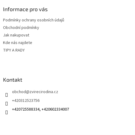
p
a
Informace pro vás
t
Podmínky ochrany osobních údajů
í
Obchodní podmínky
Jak nakupovat
Kde nás najdete
TIPY A RADY
Kontakt
obchod
@
zvirecirodina.cz
+420312523756
+420725588334, +420602334007