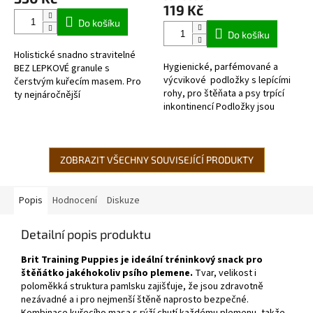
je
119 Kč
5,0
Do košíku
z
Do košíku
5
Holistické snadno stravitelné
hvězdiček.
Hygienické, parfémované a
BEZ LEPKOVÉ granule s
výcvikové podložky s lepícími
čerstvým kuřecím masem. Pro
rohy, pro štěňata a psy trpící
ty nejnáročnější
inkontinencí Podložky jsou
chovatelé. VYSOCE KVALITNÍ
pevné a savé v rozměru
SNADNO STRAVITELNÉ KRMIVO
60x90cm.
pro štěňata všech plemen,...
ZOBRAZIT VŠECHNY SOUVISEJÍCÍ PRODUKTY
Popis
Hodnocení
Diskuze
Detailní popis produktu
Brit Training Puppies je ideální tréninkový snack pro
štěňátko jakéhokoliv psího plemene.
Tvar, velikost i
poloměkká struktura pamlsku zajišťuje, že jsou zdravotně
nezávadné a i pro nejmenší štěně naprosto bezpečné.
Kombinace kuřecího masa s rýží chutí každému plemenu, takže