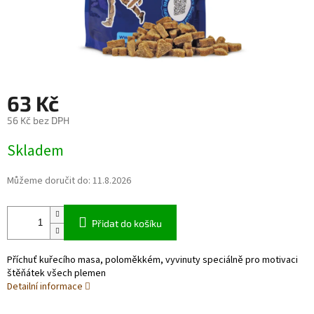
63 Kč
56 Kč bez DPH
Měrná
Skladem
cena:
Můžeme doručit do:
11.8.2026
Přidat do košíku
Příchuť kuřecího masa, poloměkkém, vyvinuty speciálně pro motivaci
štěňátek všech plemen
Detailní informace