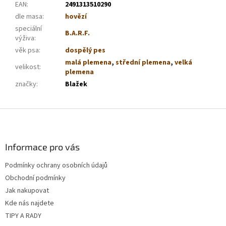
EAN
:
2491313510290
dle masa
:
hovězí
speciální
B.A.R.F.
výživa
:
věk psa
:
dospělý pes
malá plemena
,
střední plemena
,
velká
velikost
:
plemena
značky
:
Blažek
Z
á
p
a
Informace pro vás
t
Podmínky ochrany osobních údajů
í
Obchodní podmínky
Jak nakupovat
Kde nás najdete
TIPY A RADY