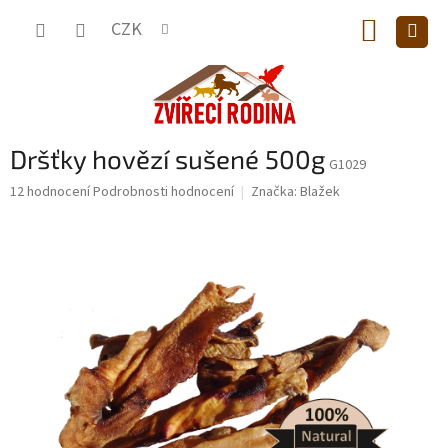
Přejít
NÁKUP
na
CZK
obsah
KOŠÍK
Dršťky hovězí sušené 500g
G1029
Průměrné
12 hodnocení
Podrobnosti hodnocení
Značka:
Blažek
hodnocení
produktu
je
5,0
z
5
hvězdiček.