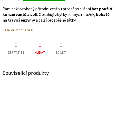
Pamlsek vyrobený přírodní cestou prostého sušení
bez použití
konzervantů a solí
. Obsahují zbytky cenných složek,
bohaté
na trávicí enzymy
a další prospěšné látky
.
Detailní informace
ZEPTAT SE
HLÍDAT
SDÍLET
Související produkty