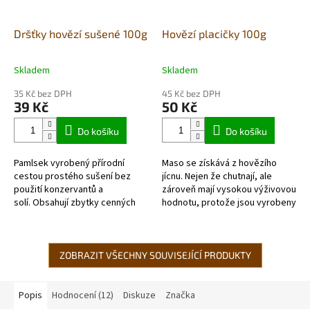
Dršťky hovězí sušené 100g
Hovězí placičky 100g
Skladem
Skladem
Průměrné
Průměrné
hodnocení
hodnocení
35 Kč bez DPH
45 Kč bez DPH
produktu
produktu
39 Kč
50 Kč
je
je
5,0
4,8
Do košíku
Do košíku
z
z
5
5
Pamlsek vyrobený přírodní
Maso se získává z hovězího
hvězdiček.
hvězdiček.
cestou prostého sušení bez
jícnu. Nejen že chutnají, ale
použití konzervantů a
zároveň mají vysokou výživovou
solí. Obsahují zbytky cenných
hodnotu, protože jsou vyrobeny
složek, bohaté na trávicí
z hladké hovězí svaloviny.
enzymy a další prospěšné látky
Pamlsek vyrobený přírodní...
.
ZOBRAZIT VŠECHNY SOUVISEJÍCÍ PRODUKTY
Popis
Hodnocení (12)
Diskuze
Značka