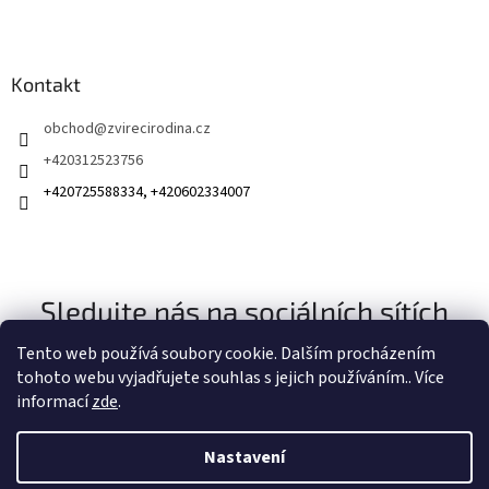
Kontakt
obchod
@
zvirecirodina.cz
+420312523756
+420725588334, +420602334007
Sledujte nás na sociálních sítích
Tento web používá soubory cookie. Dalším procházením
tohoto webu vyjadřujete souhlas s jejich používáním.. Více
informací
zde
.
Nastavení
Vytvořil Shoptet