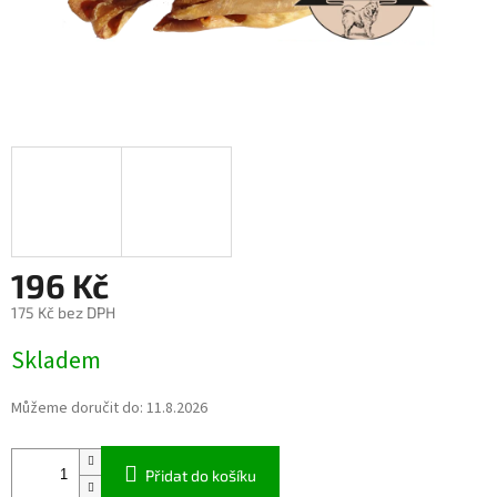
196 Kč
175 Kč bez DPH
Měrná
Skladem
cena:
Můžeme doručit do:
11.8.2026
Přidat do košíku