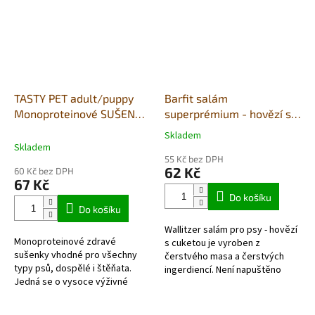
TASTY PET adult/puppy
Barfit salám
Monoproteinové SUŠENKY
superprémium - hovězí s
s krůtím masem 80g -
cuketou a rýží 400g
Skladem
Průměrné
LIGHT
Skladem
hodnocení
55 Kč bez DPH
produktu
62 Kč
60 Kč bez DPH
je
67 Kč
4,0
Do košíku
z
Do košíku
5
Wallitzer salám pro psy - hovězí
hvězdiček.
Monoproteinové zdravé
s cuketou je vyroben z
sušenky vhodné pro všechny
čerstvého masa a čerstvých
typy psů, dospělé i štěňata.
ingerdiencí. Není napuštěno
Jedná se o vysoce výživné
vodou, kupujete čistý protein.
zdravé sušenky. Navíc obsahují
Jedná se o kvalitní německý...
celá vejce, mrkev, cuketu,