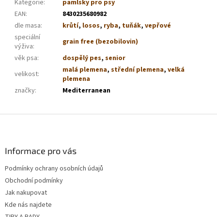
Kategorie
:
pamlsky pro psy
EAN
:
8430235680982
dle masa
:
krůtí
,
losos
,
ryba
,
tuňák
,
vepřové
speciální
grain free (bezobilovin)
výživa
:
věk psa
:
dospělý pes
,
senior
malá plemena
,
střední plemena
,
velká
velikost
:
plemena
značky
:
Mediterranean
Z
á
p
a
Informace pro vás
t
Podmínky ochrany osobních údajů
í
Obchodní podmínky
Jak nakupovat
Kde nás najdete