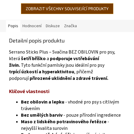
jablko, lesní...
ZOBRAZIT VŠECHNY SOUVISEJÍCÍ PRODUKTY
Popis
Hodnocení
Diskuze
Značka
Detailní popis produktu
Serrano Sticks Plus – Svačina BEZ OBILOVIN pro psy,
která
šetří bříško
a
podporuje vstřebávání
živin.
Tyto funkční pamlsky jsou ideální pro psy
trpící úzkostí a hyperaktivitou
, přičemž
podporují
přirozené uklidnění a zdravé trávení.
Klíčové vlastnosti
Bez obilovin a lepku
- vhodné pro psy s citlivým
trávením
Bez umělých barviv
- pouze přírodní ingredience
Maso z lidského potravinového řetězce
-
nejvyšší kvalita surovin