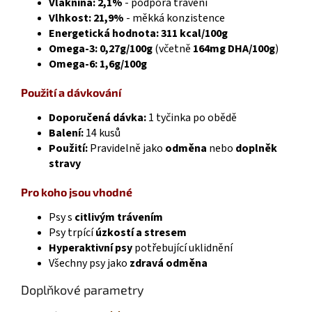
Vláknina: 2,1%
- podpora trávení
Vlhkost: 21,9%
- měkká konzistence
Energetická hodnota: 311 kcal/100g
Omega-3: 0,27g/100g
(včetně
164mg DHA/100g
)
Omega-6: 1,6g/100g
Použití a dávkování
Doporučená dávka:
1 tyčinka po obědě
Balení:
14 kusů
Použití:
Pravidelně jako
odměna
nebo
doplněk
stravy
Pro koho jsou vhodné
Psy s
citlivým trávením
Psy trpící
úzkostí a stresem
Hyperaktivní psy
potřebující uklidnění
Všechny psy jako
zdravá odměna
Doplňkové parametry