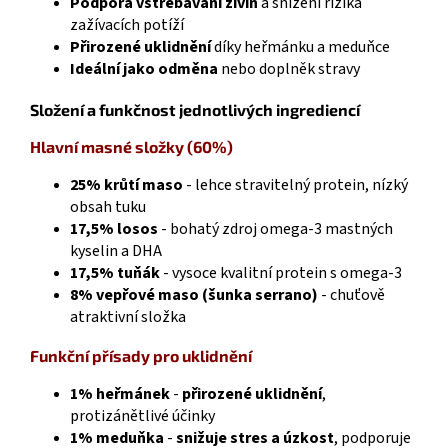
Podpora vstřebávání živin
a snížení rizika
zažívacích potíží
Přirozené uklidnění
díky heřmánku a meduňce
Ideální jako odměna
nebo doplněk stravy
Složení a funkčnost jednotlivých ingrediencí
Hlavní masné složky (60%)
25% krůtí maso
- lehce stravitelný protein, nízký
obsah tuku
17,5% losos
- bohatý zdroj omega-3 mastných
kyselin a DHA
17,5% tuňák
- vysoce kvalitní protein s omega-3
8% vepřové maso (šunka serrano)
- chuťově
atraktivní složka
Funkční přísady pro uklidnění
1% heřmánek
-
přirozené uklidnění
,
protizánětlivé účinky
1% meduňka
-
snižuje stres a úzkost
, podporuje