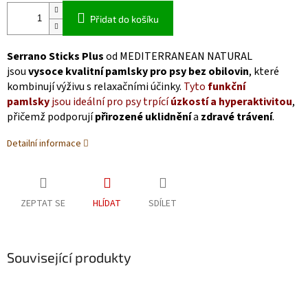
Přidat do košíku
Serrano Sticks Plus
od MEDITERRANEAN NATURAL
jsou
vysoce kvalitní pamlsky pro psy bez obilovin
, které
kombinují výživu s relaxačními účinky.
Tyto
funkční
pamlsky
jsou ideální pro psy trpící
úzkostí a hyperaktivitou
,
přičemž podporují
přirozené uklidnění
a
zdravé trávení
.
Detailní informace
ZEPTAT SE
HLÍDAT
SDÍLET
Související produkty