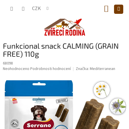
Přejít
NÁKUP
na
CZK
obsah
KOŠÍK
Funkcional snack CALMING (GRAIN
FREE) 110g
68098
Průměrné
Neohodnoceno
Podrobnosti hodnocení
Značka:
Mediterranean
hodnocení
produktu
je
0,0
z
5
hvězdiček.