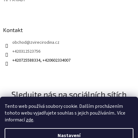
TIPY A RADY
Kontakt
obchod
@
zvirecirodina.cz
+420312523756
+420725588334, +420602334007
Sledujte nás na sociálních sítích
Tento web používá soubory cookie. Dalším procházením
tohoto webu vyjadřujete souhlas s jejich používáním.. Více
informací
zde
.
Nastavení
Vytvořil Shoptet