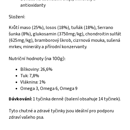
antioxidanty
Složení:
Krůtí maso (25%), losos (18%), tuňák (18%), Serrano
šunka (8%), glukosamin (3750mg/kg), chondroitin sulfát
(625mg/kg), bramborový škrob, cizrnová mouka, sušená
mrkev, minerály a přírodní konzervanty.
Nutriční hodnoty (na 100g):
Bílkoviny: 26,6%
Tuk: 7,8%
Vláknina: 1%
Omega 3, Omega 6, Omega 9
Dávkování:
1 tyčinka denně (balení obsahuje 14 tyčinek).
Tyto chutné a zdravé tyčinky jsou ideální pro podporu
zdraví vašeho psa.