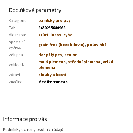
Doplňkové parametry
Kategorie
:
pamlsky pro psy
EAN
:
8430235680968
dle masa
:
krůtí
,
losos
,
ryba
speciální
grain free (bezobilovin)
,
polovlhké
výživa
:
věk psa
:
dospělý pes
,
senior
malá plemena
,
střední plemena
,
velká
velikost
:
plemena
zdraví
:
klouby a kosti
značky
:
Mediterranean
Z
á
p
a
Informace pro vás
t
Podmínky ochrany osobních údajů
í