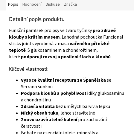
Popis
Hodnocení
Diskuze
Značka
Detailní popis produktu
Funkční pamlsek pro psy ve tvaru tyčinky
pro zdravé
klouby s krůtím masem
. Lahodná pochoutka Funcional
sticks joints vyrobená z masa
vařeného při nízké
teplotě
.
S glukosaminem a chondroitinem,
které
podporují rozvoj a posílení šlach a kloubů
.
Klíčové vlastnosti:
Vysoce kvalitní receptura ze Španělska
se
Serrano šunkou
Podpora kloubů a pohyblivosti
díky glukosaminu
a chondroitinu
Zdraví a vitalita
bez umělých barviv a lepku
Nízký obsah tuku
, lehce stravitelné
Znovu uzavíratelné balení
pro zachování
čerstvosti
Bohaté na esenciální oleje, minerály a