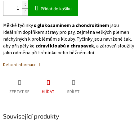
Přidat do košíku
Měkké tyčinky
s glukosaminem a chondroitinem
jsou
ideálním doplňkem stravy pro psy, zejména velkých plemen
náchylných k problémům s klouby. Tyčinky jsou navržené tak,
aby přispěly ke
zdraví kloubů a chrupavek
, a zároveň sloužily
jako odměna při tréninku nebo běžném dni.
Detailní informace
ZEPTAT SE
HLÍDAT
SDÍLET
Související produkty