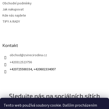
Obchodní podmínky
Jak nakupovat
Kde nás najdete
TIPY A RADY
Kontakt
obchod
@
zvirecirodina.cz
+420312523756
+420725588334, +420602334007
Sledujte nás na sociálních sítích
Tento web používá soubory cookie. Dalším procházením