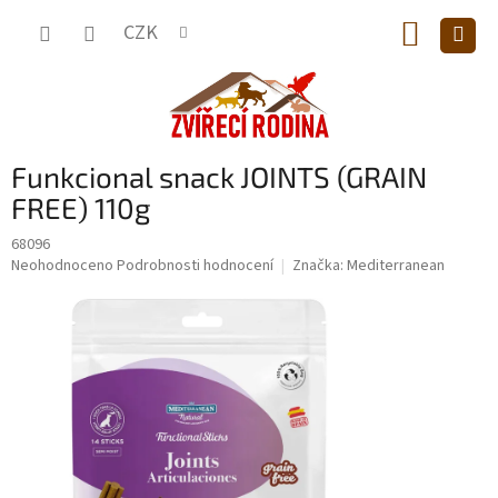
Přejít
NÁKUP
na
CZK
obsah
KOŠÍK
Funkcional snack JOINTS (GRAIN
FREE) 110g
68096
Průměrné
Neohodnoceno
Podrobnosti hodnocení
Značka:
Mediterranean
hodnocení
produktu
je
0,0
z
5
hvězdiček.