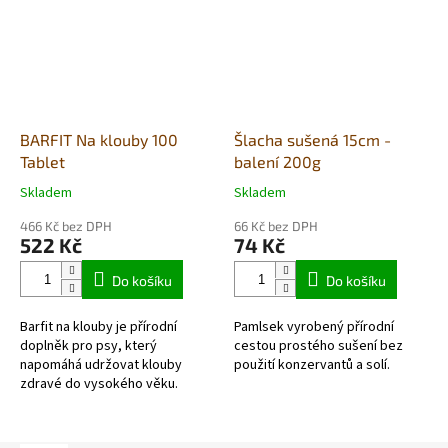
BARFIT Na klouby 100
Šlacha sušená 15cm -
Tablet
balení 200g
Skladem
Skladem
Průměrné
Průměrné
hodnocení
hodnocení
466 Kč bez DPH
66 Kč bez DPH
produktu
produktu
522 Kč
74 Kč
je
je
5,0
5,0
Do košíku
Do košíku
z
z
5
5
Barfit na klouby je přírodní
Pamlsek vyrobený přírodní
hvězdiček.
hvězdiček.
doplněk pro psy, který
cestou prostého sušení bez
napomáhá udržovat klouby
použití konzervantů a solí.
zdravé do vysokého věku.
Jedná se o směs prospěšných
složek a bylin ve vyváženém
poměru (moučka ze...