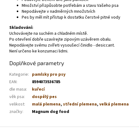
Množství přizpůsobte potřebám a stavu Vašeho psa
Nepodávejte v nadměrných množstvích
Pes by měl mít přístup k dostatku čerstvé pitné vody
Skladování:
Uchovávejte na suchém a chladném místě.
Po otevření dobře uzavírejte zipovým uzávěrem obalu.
Nepodávejte svému zvířeti vysoušecí činidlo - desiccant.
Není určeno ke konzumaci lidmi.
Doplňkové parametry
Kategorie
:
pamlsky pro psy
EAN
:
8594073536785
dle masa
:
kuřecí
věk psa
:
dospělý pes
velikost
:
malá plemena
,
střední plemena
,
velká plemena
značky
:
Magnum dog food
Z
á