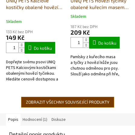
UNIQ PETS Kalciové
UNIQ PETS Hovězí tyčinky
kostičky obalené hovězí
obalené kuřecím masem
tyčinkou (500g)
500g
Skladem
Průměrné
Skladem
hodnocení
187 Kč bez DPH
produktu
209 Kč
133 Kč bez DPH
je
149 Kč
5,0
Do košíku
z
Do košíku
5
Pamlsky z kuřecího masa
hvězdiček.
Dopřejte svému psovi UNIQ
a tyčky z hovězí kůže jsou
PETS Kalciovými kostičkami
chutnou odměnou pro psy.
obalenými hovězí tyčinkou.
Slouží jako odměna při hře,
Hledáte cenově dostupnou a
výcviku nebo jako doplněk
praktickou odměnu pro vašeho
stravy při cestách.
psa? UNIQ PETS Kalciové
kostičky...
ZOBRAZIT VŠECHNY SOUVISEJÍCÍ PRODUKTY
Popis
Hodnocení (1)
Diskuze
Detailní popis produktu