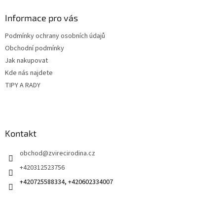
p
a
Informace pro vás
t
Podmínky ochrany osobních údajů
í
Obchodní podmínky
Jak nakupovat
Kde nás najdete
TIPY A RADY
Kontakt
obchod
@
zvirecirodina.cz
+420312523756
+420725588334, +420602334007