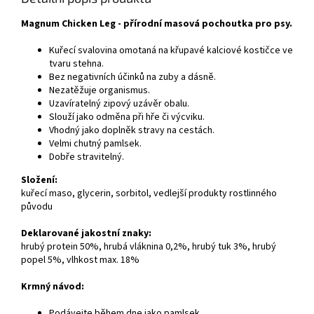
Magnum Chicken Leg - přírodní masová pochoutka pro psy.
Kuřecí svalovina omotaná na křupavé kalciové kostičce ve
tvaru stehna.
Bez negativních účinků na zuby a dásně.
Nezatěžuje organismus.
Uzavíratelný zipový uzávěr obalu.
Slouží jako odměna při hře či výcviku.
Vhodný jako doplněk stravy na cestách.
Velmi chutný pamlsek.
Dobře stravitelný.
Složení:
kuřecí maso, glycerin, sorbitol, vedlejší produkty rostlinného
původu
Deklarované jakostní znaky:
hrubý protein 50%, hrubá vláknina 0,2%, hrubý tuk 3%, hrubý
popel 5%, vlhkost max. 18%
Krmný návod:
Podávejte během dne jako pamlsek