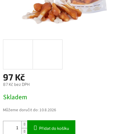
97 Kč
87 Kč bez DPH
Měrná
Skladem
cena:
Můžeme doručit do:
10.8.2026
Přidat do košíku