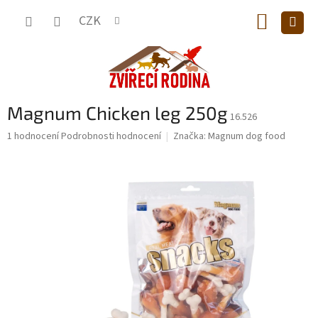
Přejít
NÁKUP
na
CZK
obsah
KOŠÍK
Magnum Chicken leg 250g
16.526
Průměrné
1 hodnocení
Podrobnosti hodnocení
Značka:
Magnum dog food
hodnocení
produktu
je
5,0
z
5
hvězdiček.