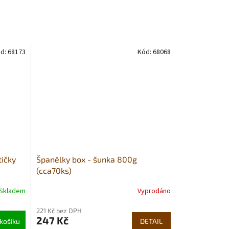
d:
68173
Kód:
68068
tičky
Španělky box - šunka 800g
(cca70ks)
Skladem
Vyprodáno
Průměrné
hodnocení
221 Kč bez DPH
produktu
247 Kč
košíku
je
DETAIL