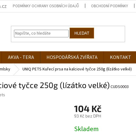
.cz
PODMÍNKY OCHRANY OSOBNÍCH ÚDAJŮ
OBCHODNÍ PODMÍNKY
HLEDAT
AKVA - TERA
HOSPODÁŘSKÁ ZVÍŘATA
KONTAKT
mlsky
UNIQ PETS Kuřecí prsa na kalciové tyčce 250g (lízátko velké)
iové tyčce 250g (lízátko velké)
CUDS0003
ets
104 Kč
93 Kč bez DPH
Měrná
Skladem
cena: