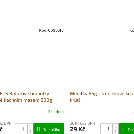
Kód:
UDS0015
Kó
ETS Batátové hranolky
Meditky 85g - tréninkové kos
né kachním masem 500g
krůtí
)
Skladem
Průměrné
hodnocení
bez DPH
26 Kč bez DPH
produktu
č
29 Kč
Do košíku
je
Do 