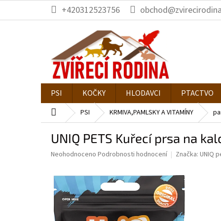
Přejít
+420312523756
obchod@zvirecirodina
na
obsah
PSI
KOČKY
HLODAVCI
PTACTVO
Domů
PSI
KRMIVA,PAMLSKY A VITAMÍNY
pa
UNIQ PETS Kuřecí prsa na kalc
Průměrné
Neohodnoceno
Podrobnosti hodnocení
Značka:
UNIQ p
hodnocení
produktu
je
0,0
z
5
hvězdiček.