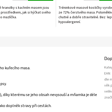
5,0
z
é hranolky s kachním masem jsou
Tréninkové masové kostičky vyrob
5
 prostředkem, jak si hýčkat svého
ze 72% čerstvého masa. Poloměkké
hvězdiček.
o mazlíčka.
chutné a dobře stravitelné. Bez lep
hypoalergenní.
Dop
Kate
ho kuřecího masa.
EAN
:
dle 
psy.
věk 
velik
ný), díky kterému se jeho obsah nevysouší a mňamka je déle
znač
ako doplněk stravy při cestách.