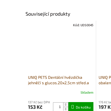
Související produkty
Kód:
UDS0045
UNIQ PETS Dentální hvězdička
UNIQ P
jehněčí s glucos.20x2,5cm střed.a
obale
velká plem.500g (houževnatá)
(měkké
Skladem
137 Kč bez DPH
176 Kč 
153 Kč
197 K
Do košíku