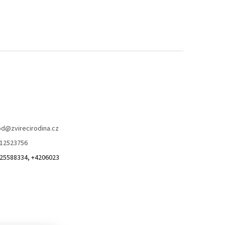
od
@
zvirecirodina.cz
12523756
25588334, +4206023