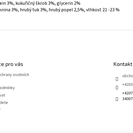
tein 3%, kukuřičný škrob 3%, glycerin 2%
áknina 3%, hrubý tuk 3%, hrubý popel 2,5%, vlhkost 21 -23 %
e pro vás
Kontakt
chrany osobních
obch
+4203
podmínky
+4207
vat
34007
jdete
Y