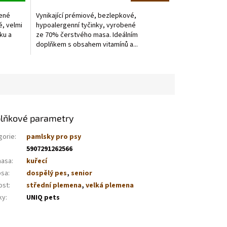
5,0
z
ené
Vynikající prémiové, bezlepkové,
5
, velmi
hypoalergenní tyčinky, vyrobené
hvězdiček.
ku a
ze 70% čerstvého masa. Ideálním
doplňkem s obsahem vitamínů a...
lňkové parametry
gorie
:
pamlsky pro psy
5907291262566
masa
:
kuřecí
psa
:
dospělý pes
,
senior
ost
:
střední plemena
,
velká plemena
ky
:
UNIQ pets