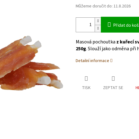
Můžeme doručit do:
11.8.2026
Přidat do koš
Masová pochoutka
z kuřecí s
250g
. Slouží jako odměna při 
Detailní informace
TISK
ZEPTAT SE
H