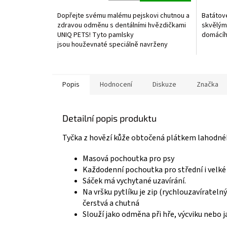
Dopřejte svému malému pejskovi chutnou a
Batátov
zdravou odměnu s dentálními hvězdičkami
skvělým
UNIQ PETS! Tyto pamlsky
domácíh
jsou houževnaté speciálně navrženy
pro velká...
Popis
Hodnocení
Diskuze
Značka
Detailní popis produktu
Tyčka z hovězí kůže obtočená plátkem lahodné
Masová pochoutka pro psy
Každodenní pochoutka pro střední i velké 
Sáček má vychytané uzavírání.
Na vršku pytlíku je zip (rychlouzavíratel
čerstvá a chutná
Slouží jako odměna při hře, výcviku nebo j