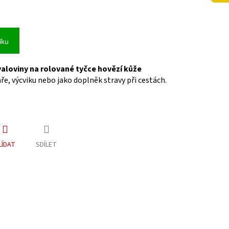
íku
valoviny na rolované tyčce hovězí kůže
hře, výcviku nebo jako doplněk stravy při cestách.
LÍDAT
SDÍLET