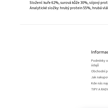
Složení: kuře 62%, surová kůže 30%, sójový pro
Analytické složky: hrubý protein 55%, hrubá vl
Z
á
p
a
t
Informac
í
Podmínky o
údajů
Obchodní 
Jak nakupo
Kde nás na
TIPY A RAD