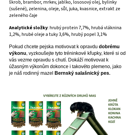
škrob, brambor, mrkev, jablko, lososový olej, bylinky
(sušené), zelenina, oleje, sůl, juka, kvasnice, extrakt ze
zeleného čaje
Analytické složky
: hrubý protein 7,7%, hrubá vláknina
1,2%, hrubé oleje a tuky 3,6%, hrubý popel 3,1%
Pokud chcete pejska motivovat k opravdu
dobrému
výkonu
, vyzkoušejte tyto tréninkové křupky, které si od
vás vezme opravdu s chutí. Dokáží motivovat k
úžasným výkonům dokonce i
takovéto plemeno, jako
je náš rodinný mazel
Bernský salašnický pes.