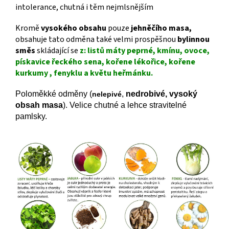
intolerance, chutná i těm nejmlsnějším
Kromě
vysokého obsahu
pouze
jehněčího masa,
obsahuje tato odměna také velmi prospěšnou
bylinnou
směs
skládající se
z: listů máty peprné, kmínu, ovoce,
pískavice řeckého sena, kořene lékořice, kořene
kurkumy , fenyklu a květu heřmánku.
Poloměkké odměny (
,
nedrobivé, vysoký
nelepivé
obsah masa
). Velice chutné a lehce stravitelné
pamlsky.