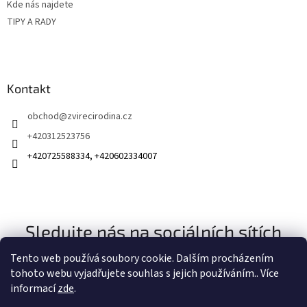
Kde nás najdete
TIPY A RADY
Kontakt
obchod
@
zvirecirodina.cz
+420312523756
+420725588334, +420602334007
Sledujte nás na sociálních sítích
Tento web používá soubory cookie. Dalším procházením
tohoto webu vyjadřujete souhlas s jejich používáním.. Více
informací
zde
.