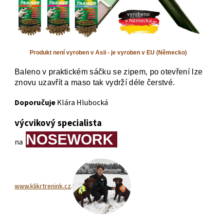
Produkt není vyroben v Asii - je vyroben v EU (Německo)
Baleno v praktickém sáčku se zipem, po otevření lze
znovu uzavřít a maso tak vydrží déle čerstvé.
Doporučuje
Klára Hlubocká
výcvikový specialista
NOSEWORK
na
www.klikrtrenink.cz
.