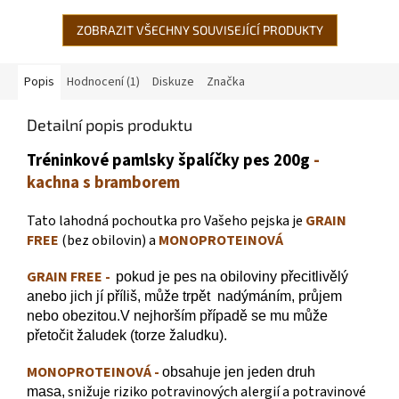
ZOBRAZIT VŠECHNY SOUVISEJÍCÍ PRODUKTY
Popis
Hodnocení (1)
Diskuze
Značka
Detailní popis produktu
Tréninkové pamlsky špalíčky
pes 200g
-
kachna s bramborem
Tato lahodná pochoutka pro Vašeho pejska je
GRAIN
FREE
(bez obilovin) a
MONOPROTEINOVÁ
GRAIN FREE -
pokud je pes na obiloviny přecitlivělý
anebo jich jí příliš, může trpět nadýmáním, průjem
nebo obezitou.V nejhorším případě se mu může
přetočit žaludek (torze žaludku).
MONOPROTEINOVÁ -
obsahuje jen jeden druh
snižuje riziko potravinových alergií a potravinové
masa,