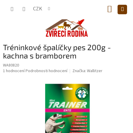
Přejít
NÁKUP
na
CZK
obsah
KOŠÍK
Tréninkové špalíčky pes 200g -
kachna s bramborem
WA80820
Průměrné
1 hodnocení
Podrobnosti hodnocení
Značka:
Wallitzer
hodnocení
produktu
je
5,0
z
5
hvězdiček.