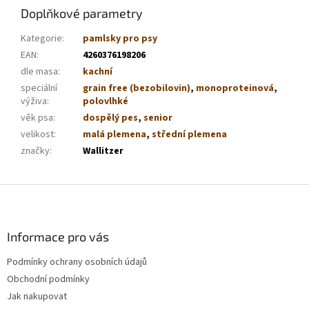
Doplňkové parametry
Kategorie
:
pamlsky pro psy
EAN
:
4260376198206
dle masa
:
kachní
speciální
grain free (bezobilovin)
,
monoproteinová
,
výživa
:
polovlhké
věk psa
:
dospělý pes
,
senior
velikost
:
malá plemena
,
střední plemena
značky
:
Wallitzer
Z
á
p
a
Informace pro vás
t
Podmínky ochrany osobních údajů
í
Obchodní podmínky
Jak nakupovat