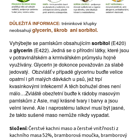
DŮLEŽITÁ INFORMACE
tréninkové křupky
:
glycerin, škrob ani sorbitol.
neobsahují
Vyhýbejte se pamlskům obsahujícím
sorbitol
(E420)
a
glycerin
(E422). Jedná se o přírodní látky, které jsou
v potravinářském a krmivářském průmyslu hojně
využívány. Glycerin je dokonce považován za slabě
jedovatý. Obzvlášť v případě glycerinu buďte velice
opatrní i při malých dávkách u psů, jež trpí
kvasinkovými infekcemi! A těch bohužel dnes není
málo…
Zvláště obezřetní buďte k rádoby masovým
pamlskům z Asie, mají krásné tvary i barvy a jsou
velmi levné. Ale i naprostému laikovi musí být jasné,
že takto sušené maso nemůže nikdy vypadat.
Složení:
Čerstvé kachni maso a čerstvé vnitřnosti z
kachního masa 52%, bramborová moučka, bramborový