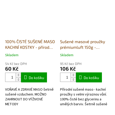
100% ČISTÉ SUŠENÉ MASO
Sušené masové proužky
KACHNÍ KOSTKY - přírodní
prémiumluft 150g -
pamlsek - 80g
kachna
Skladem
Skladem
Průměrné
Průměrné
hodnocení
hodnocení
54 Kč bez DPH
95 Kč bez DPH
produktu
produktu
60 Kč
106 Kč
je
je
5,0
5,0
Do košíku
Do košíku
z
z
5
5
VOŇAVÉ A ZDRAVÉ MASO šetrně
Přírodní sušené maso - kachní
hvězdiček.
hvězdiček.
sušené vzduchem. MOŽNO
proužky s velmi výraznou vůní.
ZAHRNOUT DO VÝŽIVOVÉ
100% čisté bez glycerinu a
METODY
umělých barviv. Šetrně sušené
BARF- hypoalergenní, bez
vzduchem v potravinářské
lepkové,v potravinářské kvalitě
kvalitě. Každé balení obsahuje...