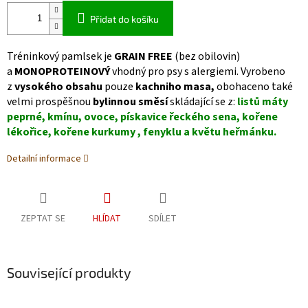
Přidat do košíku
Tréninkový pamlsek je
GRAIN FREE
(bez obilovin)
a
MONOPROTEINOVÝ
vhodný pro psy s alergiemi. Vyrobeno
z
vysokého obsahu
pouze
kachniho masa,
obohaceno také
velmi prospěšnou
bylinnou směsí
skládající se
z:
listů máty
peprné, kmínu, ovoce, pískavice řeckého sena, kořene
lékořice, kořene kurkumy , fenyklu a květu heřmánku.
Detailní informace
ZEPTAT SE
HLÍDAT
SDÍLET
Související produkty