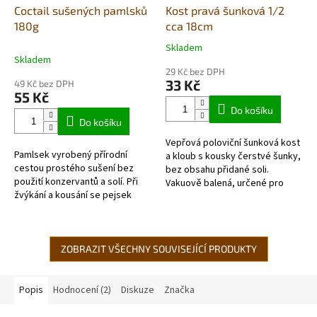
Coctail sušených pamlsků
Kost pravá šunková 1/2
180g
cca 18cm
Skladem
Průměrné
Skladem
hodnocení
29 Kč bez DPH
produktu
33 Kč
49 Kč bez DPH
je
55 Kč
5,0
Do košíku
z
Do košíku
5
Vepřová poloviční šunková kost
hvězdiček.
Pamlsek vyrobený přírodní
a kloub s kousky čerstvé šunky,
cestou prostého sušení bez
bez obsahu přidané soli.
použití konzervantů a solí. Při
Vakuově balená, určené pro
žvýkání a kousání se pejsek
střední a velká
zabaví a zároveň si čistí zuby a
plemena, hypoalergenní...
posiluje žvýkací svaly a dásně....
ZOBRAZIT VŠECHNY SOUVISEJÍCÍ PRODUKTY
Popis
Hodnocení (2)
Diskuze
Značka