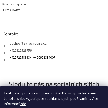
Kde nás najdete
TIPY A RADY
Kontakt
obchod
@
zvirecirodina.cz
+420312523756
+420725588334, +420602334007
Sledujte nás na sociálních sítích
Tento web používá soubory cookie. Dalším procházením
tohoto webu vyjadřujete souhlas s jejich používáním.. Více
informací
zde
.