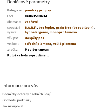
Doplňkové parametry
Kategorie
:
pamlsky pro psy
EAN
:
8430235680234
dle masa
:
vepřové
speciální
B.A.R.F.
,
bez lepku
,
grain free (bezobilovin)
,
výživa
:
hypoalergenní
,
monoproteinová
věk psa
:
dospělý pes
velikost
:
střední plemena
,
velká plemena
značky
:
Mediterranean
Položka byla vyprodána…
Z
á
p
a
Informace pro vás
t
Podmínky ochrany osobních údajů
í
Obchodní podmínky
Jak nakupovat