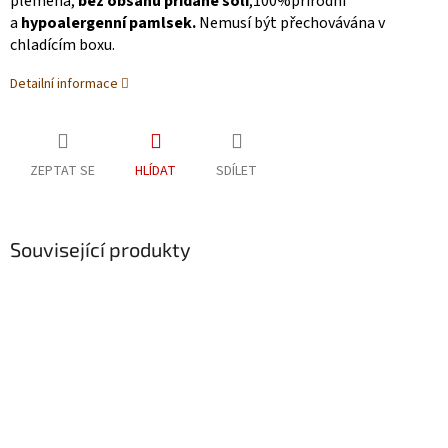
plemena,
bez obsahu přidané soli
,100%přírodní
a
hypoalergenní pamlsek.
Nemusí být přechovávána v
chladícím boxu.
Detailní informace
ZEPTAT SE
HLÍDAT
SDÍLET
Související produkty