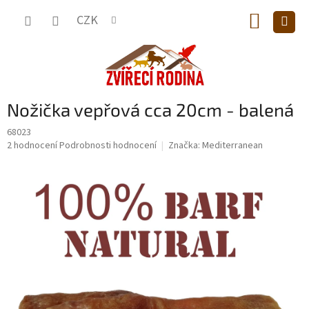
Přejít
NÁKUP
na
CZK
obsah
KOŠÍK
Nožička vepřová cca 20cm - balená
68023
Průměrné
2 hodnocení
Podrobnosti hodnocení
Značka:
Mediterranean
hodnocení
produktu
je
5,0
z
5
hvězdiček.