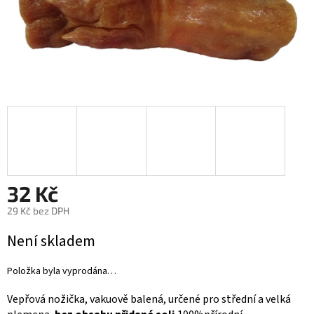
32 Kč
29 Kč bez DPH
Měrná
Není skladem
cena:
Položka byla vyprodána…
Vepřová nožička, vakuově balená, určené pro střední a velká