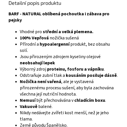
Detailní popis produktu
BARF - NATURAL oblíbená pochoutka i zábava pro
pejsky
Vhodné pro
střední a velká plemena.
100% Vepřová
nožička sušená
Přírodní a
hypoalergenní
produkt, bez obsahu
solí.
Jsou přirozeným zdrojem kyseliny olejové
neobsahují lepek
Výborný zdroj
proteinu, fosforu a vápníku
.
Odstraňuje zubní tlak a
kousáním posiluje dásně
.
Nožička není vařená
, ale je vystavená
přirozenému procesu sušení, aby byla zachována
všechna její nutriční hodnota.
Nemusí
být přechovávána v
chladícím boxu
.
Vakuově
balené.
Nikdy nedávejte zvířeti kost menší, než je jeho
tlama.
Země původu Španělsko.