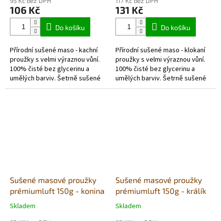
95 Kč bez DPH
117 Kč bez DPH
produktu
produktu
106 Kč
131 Kč
je
je
5,0
5,0
Do košíku
Do košíku
z
z
5
5
Přírodní sušené maso - kachní
Přírodní sušené maso - klokaní
hvězdiček.
hvězdiček.
proužky s velmi výraznou vůní.
proužky s velmi výraznou vůní.
100% čisté bez glycerinu a
100% čisté bez glycerinu a
umělých barviv. Šetrně sušené
umělých barviv. Šetrně sušené
vzduchem v potravinářské
vzduchem v potravinářské
kvalitě. Každé balení obsahuje...
kvalitě. Každé balení obsahuje...
Sušené masové proužky
Sušené masové proužky
prémiumluft 150g - konina
prémiumluft 150g - králík
Skladem
Skladem
Průměrné
Průměrné
hodnocení
hodnocení