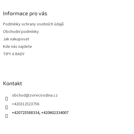
á
n
í
p
í
p
a
Informace pro vás
r
t
v
Podmínky ochrany osobních údajů
í
k
Obchodní podmínky
y
v
Jak nakupovat
ý
Kde nás najdete
p
TIPY A RADY
i
s
u
Kontakt
obchod
@
zvirecirodina.cz
+420312523756
+420725588334, +420602334007