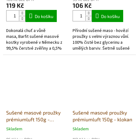
produktu
produktu
119 Kč
106 Kč
je
je
5,0
5,0
Do košíku
Do košíku
z
z
5
5
Dokonalá chuť a vůně
Přírodní sušené maso - hovězí
hvězdiček.
hvězdiček.
masa, Barfit sušené masové
proužky s velmi výraznou vůní.
kostky vyrobené v Německu z
100% čisté bez glycerinu a
99,5% čerstvé zvěřiny a 0,5%
umělých barviv. Šetrně sušené
rozdrcených skořápek mušlí
vzduchem v potravinářské
převážně regionálních zdrojů.
kvalitě. Každé balení obsahuje...
Suroviny...
Sušené masové proužky
Sušené masové proužky
prémiumluft 150g -
prémiumluft 150g - klokan
kachna
Skladem
Skladem
Průměrné
Průměrné
hodnocení
hodnocení