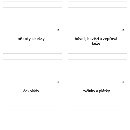
piškoty a keksy
bůvolí, hovězí a vepřová
kůže
čokolády
tyčinky a plátky