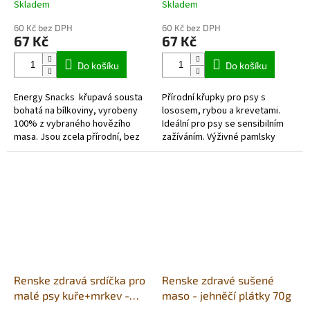
ENERGY PLUS
- GASTROINTESTINAL
Skladem
Skladem
60 Kč bez DPH
60 Kč bez DPH
67 Kč
67 Kč
Do košíku
Do košíku
Energy Snacks křupavá sousta
Přírodní křupky pro psy s
bohatá na bílkoviny, vyrobeny
lososem, rybou a krevetami.
100% z vybraného hovězího
Ideální pro psy se sensibilním
masa. Jsou zcela přírodní, bez
zažíváním. Výživné pamlsky
obilovin a lepku.
vhodné pro všechny typy psů,
Obsahují čerstvé hovězí
dospělé i štěňata. Navíc
maso , čekanku...
obsahují...
Renske zdravá srdíčka pro
Renske zdravé sušené
malé psy kuře+mrkev -
maso - jehněčí plátky 70g