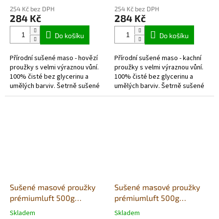
hodnocení
hodnocení
254 Kč bez DPH
254 Kč bez DPH
produktu
produktu
284 Kč
284 Kč
je
je
5,0
5,0
Do košíku
Do košíku
z
z
5
5
Přírodní sušené maso - hovězí
Přírodní sušené maso - kachní
hvězdiček.
hvězdiček.
proužky s velmi výraznou vůní.
proužky s velmi výraznou vůní.
100% čisté bez glycerinu a
100% čisté bez glycerinu a
umělých barviv. Šetrně sušené
umělých barviv. Šetrně sušené
vzduchem v potravinářské
vzduchem v potravinářské
kvalitě. Každé balení...
kvalitě. Každé balení obsahuje...
Sušené masové proužky
Sušené masové proužky
prémiumluft 500g
prémiumluft 500g
(sáček)- krůta
(sáček)- zvěřina
Skladem
Skladem
Průměrné
Průměrné