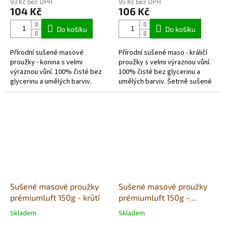
93 Kč bez DPH
95 Kč bez DPH
produktu
produktu
104 Kč
106 Kč
je
je
5,0
4,0
Do košíku
Do košíku
z
z
5
5
Přírodní sušené masové
Přírodní sušené maso - králičí
hvězdiček.
hvězdiček.
proužky - konina s velmi
proužky s velmi výraznou vůní.
výraznou vůní. 100% čisté bez
100% čisté bez glycerinu a
glycerinu a umělých barviv.
umělých barviv. Šetrně sušené
Šetrně sušené vzduchem v
vzduchem v potravinářské
potravinářské kvalitě. Každé
kvalitě. Každé balení obsahuje...
balení obsahuje...
Sušené masové proužky
Sušené masové proužky
prémiumluft 150g - krůtí
prémiumluft 150g -
mořská ryba
Skladem
Skladem
Průměrné
Průměrné
hodnocení
hodnocení