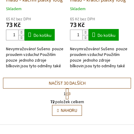
Skladem
Skladem
Průměrné
Průměrné
hodnocení
hodnocení
65 Kč bez DPH
65 Kč bez DPH
produktu
produktu
73 Kč
73 Kč
je
je
5,0
5,0
Do košíku
Do košíku
z
z
5
5
Nevymražováno! Sušeno pouze
Nevymražováno! Sušeno pouze
hvězdiček.
hvězdiček.
proudem vzduchu! Použitím
proudem vzduchu! Použitím
pouze jednoho zdroje
pouze jednoho zdroje
bílkovin jsou tyto odměny také
bílkovin jsou tyto odměny také
velmi vhodné pro alergické psy,
velmi vhodné pro alergické psy,
nebo pro...
nebo pro eliminační
dietu. NEOBSAHUJE...
NAČÍST 30 DALŠÍCH
S
1
3
t
O
r
72
položek celkem
v
á
l
NAHORU
n
á
k
d
o
v
Z
a
á
c