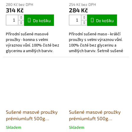
hodnocení
hodnocení
280 Kč bez DPH
254 Kč bez DPH
produktu
produktu
314 Kč
284 Kč
je
je
5,0
5,0
Do košíku
Do košíku
z
z
5
5
Přírodní sušené masové
Přírodní sušené maso - králičí
hvězdiček.
hvězdiček.
proužky - konina s velmi
proužky s velmi výraznou vůní.
výraznou vůní. 100% čisté bez
100% čisté bez glycerinu a
glycerinu a umělých barviv.
umělých barviv. Šetrně sušené
Šetrně sušené vzduchem v
vzduchem v potravinářské
potravinářské kvalitě. Každé
kvalitě. Každé balení obsahuje...
balení obsahuje...
Sušené masové proužky
Sušené masové proužky
prémiumluft 500g
prémiumluft 500g
(sáček)- hovězí
(sáček)- kachna
Skladem
Skladem
Průměrné
Průměrné