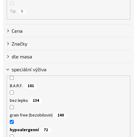
Tip
0
Cena
Značky
dle masa
speciální výživa
B.A.R.F.
101
bez lepku
134
grain free (bezobilovin)
140
hypoalergenní
72