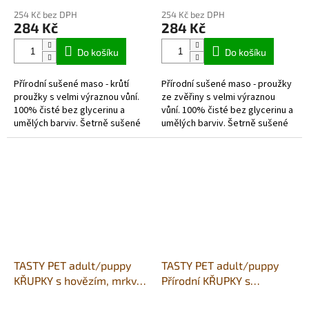
hodnocení
hodnocení
254 Kč bez DPH
254 Kč bez DPH
produktu
produktu
284 Kč
284 Kč
je
je
5,0
5,0
Do košíku
Do košíku
z
z
5
5
Přírodní sušené maso - krůtí
Přírodní sušené maso - proužky
hvězdiček.
hvězdiček.
proužky s velmi výraznou vůní.
ze zvěřiny s velmi výraznou
100% čisté bez glycerinu a
vůní. 100% čisté bez glycerinu a
umělých barviv. Šetrně sušené
umělých barviv. Šetrně sušené
vzduchem v potravinářské
vzduchem v potravinářské
kvalitě. Každé balení obsahuje...
kvalitě. Každé balení...
TASTY PET adult/puppy
TASTY PET adult/puppy
KŘUPKY s hovězím, mrkví,
Přírodní KŘUPKY s
hráškem a cizrnou 90g -
lososem a krevetami 90g