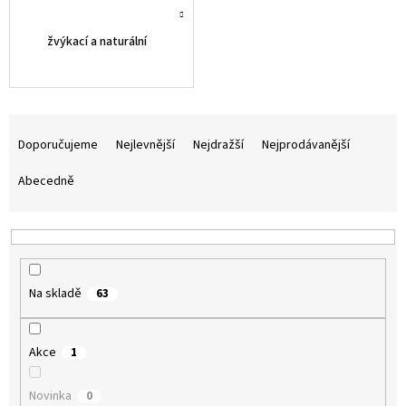
žvýkací a naturální
Ř
a
Doporučujeme
Nejlevnější
Nejdražší
Nejprodávanější
z
e
Abecedně
n
í
p
r
o
Na skladě
63
d
u
k
Akce
1
t
ů
Novinka
0