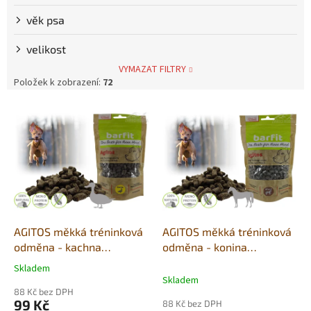
věk psa
velikost
VYMAZAT FILTRY
Položek k zobrazení:
72
V
ý
p
i
s
p
r
o
d
AGITOS měkká tréninková
AGITOS měkká tréninková
u
odměna - kachna
odměna - konina
k
monoprotein 350g
monoprotein 350g
Skladem
Průměrné
t
Skladem
hodnocení
ů
88 Kč bez DPH
produktu
99 Kč
88 Kč bez DPH
je