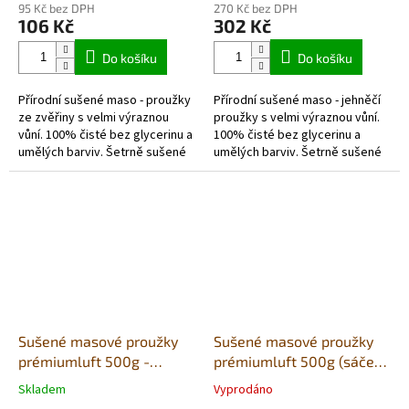
95 Kč bez DPH
270 Kč bez DPH
produktu
produktu
106 Kč
302 Kč
je
je
5,0
5,0
Do košíku
Do košíku
z
z
5
5
Přírodní sušené maso - proužky
Přírodní sušené maso - jehněčí
hvězdiček.
hvězdiček.
ze zvěřiny s velmi výraznou
proužky s velmi výraznou vůní.
vůní. 100% čisté bez glycerinu a
100% čisté bez glycerinu a
umělých barviv. Šetrně sušené
umělých barviv. Šetrně sušené
vzduchem v potravinářské
vzduchem v potravinářské
kvalitě. Každé balení...
kvalitě. Každé balení...
Sušené masové proužky
Sušené masové proužky
prémiumluft 500g -
prémiumluft 500g (sáček)
(sáček) moř.ryba
- klokan
Skladem
Vyprodáno
Průměrné
Průměrné