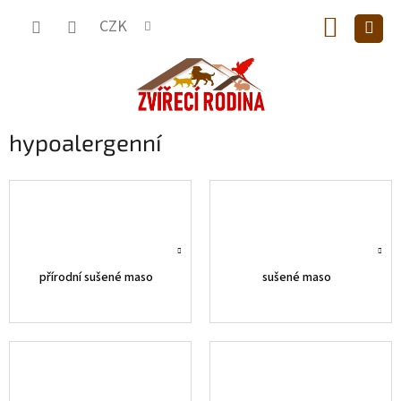
Přejít
NÁKUP
na
CZK
obsah
KOŠÍK
hypoalergenní
přírodní sušené maso
sušené maso