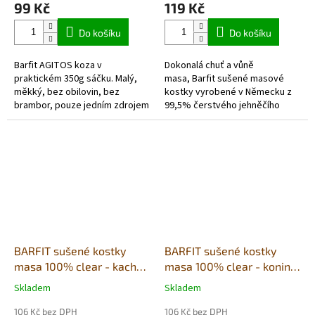
99 Kč
119 Kč
je
je
5,0
5,0
Do košíku
Do košíku
z
z
5
5
Barfit AGITOS koza v
Dokonalá chuť a vůně
hvězdiček.
hvězdiček.
praktickém 350g sáčku. Malý,
masa, Barfit sušené masové
měkký, bez obilovin, bez
kostky vyrobené v Německu z
brambor, pouze jedním zdrojem
99,5% čerstvého jehněčího
živočišných bílkovin a vyrobený
masa a 0,5% rozdrcených
převážně z čerstvých
skořápek z mušlí. Převážně
potravinářských...
regionálních...
BARFIT sušené kostky
BARFIT sušené kostky
masa 100% clear - kachna
masa 100% clear - konina
200g
200g
Skladem
Skladem
Průměrné
Průměrné
hodnocení
hodnocení
106 Kč bez DPH
106 Kč bez DPH