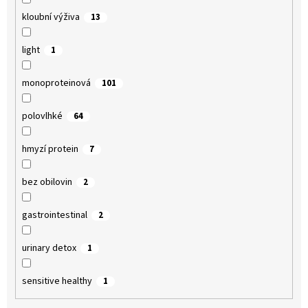
kloubní výživa
13
light
1
monoproteinová
101
polovlhké
64
hmyzí protein
7
bez obilovin
2
gastrointestinal
2
urinary detox
1
sensitive healthy
1