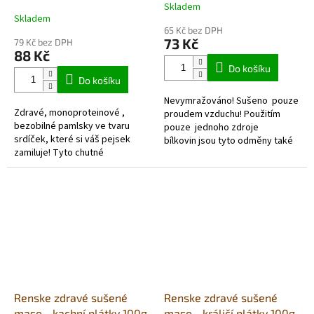
dóza 100g
Skladem
Průměrné
Skladem
hodnocení
65 Kč bez DPH
produktu
73 Kč
79 Kč bez DPH
je
88 Kč
5,0
Do košíku
z
Do košíku
5
Nevymražováno! Sušeno pouze
hvězdiček.
Zdravé, monoproteinové ,
proudem vzduchu! Použitím
bezobilné pamlsky ve tvaru
pouze jednoho zdroje
srdíček, které si váš pejsek
bílkovin jsou tyto odměny také
zamiluje! Tyto chutné
velmi vhodné pro alergické psy,
pochoutky obsahují 86 %
nebo pro...
kuřecího masa a jsou skvělou
volbou jako...
Renske zdravé sušené
Renske zdravé sušené
maso - kachní plátky 100g
maso - králičí plátky 100g