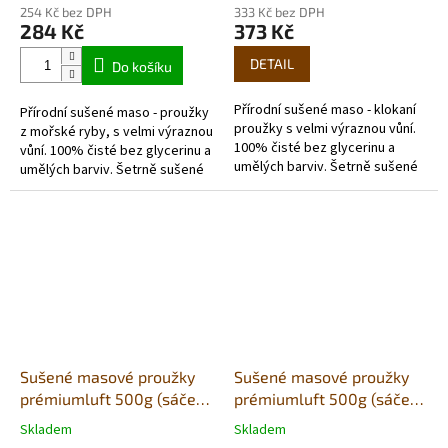
hodnocení
hodnocení
254 Kč bez DPH
333 Kč bez DPH
produktu
produktu
284 Kč
373 Kč
je
je
5,0
5,0
DETAIL
Do košíku
z
z
5
5
Přírodní sušené maso - klokaní
Přírodní sušené maso - proužky
hvězdiček.
hvězdiček.
proužky s velmi výraznou vůní.
z mořské ryby, s velmi výraznou
100% čisté bez glycerinu a
vůní. 100% čisté bez glycerinu a
umělých barviv. Šetrně sušené
umělých barviv. Šetrně sušené
vzduchem v potravinářské
vzduchem v potravinářské
kvalitě. Každé balení...
kvalitě. Každé balení...
Sušené masové proužky
Sušené masové proužky
prémiumluft 500g (sáček)
prémiumluft 500g (sáček)
- konina
- králík
Skladem
Skladem
Průměrné
Průměrné