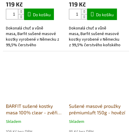
produktu
produktu
119 Kč
119 Kč
je
je
5,0
5,0
Do košíku
Do košíku
z
z
5
5
Dokonalá chuť a vůně
Dokonalá chuť a vůně
hvězdiček.
hvězdiček.
masa, Barfit sušené masové
masa, Barfit sušené masové
kostky vyrobené v Německu z
kostky vyrobené v Německu
99,5% čerstvého
z 99,5% čerstvého koňského
masa převážně regionálních
masa převážně regionálních
zdrojů a 0,5% drcených
zdrojů a 0,5% rozdrcených
skořápek mušlí. Suroviny
skořápek z mušlí....
pocházejí...
BARFIT sušené kostky
Sušené masové proužky
masa 100% clear - zvěřina
prémiumluft 150g - hovězí
200g
Skladem
Skladem
Průměrné
Průměrné
hodnocení
hodnocení
106 Kč bez DPH
95 Kč bez DPH