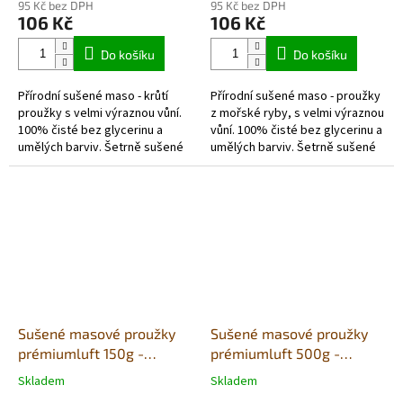
95 Kč bez DPH
95 Kč bez DPH
produktu
produktu
106 Kč
106 Kč
je
je
5,0
5,0
Do košíku
Do košíku
z
z
5
5
Přírodní sušené maso - krůtí
Přírodní sušené maso - proužky
hvězdiček.
hvězdiček.
proužky s velmi výraznou vůní.
z mořské ryby, s velmi výraznou
100% čisté bez glycerinu a
vůní. 100% čisté bez glycerinu a
umělých barviv. Šetrně sušené
umělých barviv. Šetrně sušené
vzduchem v potravinářské
vzduchem v potravinářské
kvalitě. Každé balení obsahuje...
kvalitě. Každé balení...
Sušené masové proužky
Sušené masové proužky
prémiumluft 150g -
prémiumluft 500g -
zvěřina
(sáček) jehně
Skladem
Skladem
Průměrné
Průměrné
hodnocení
hodnocení