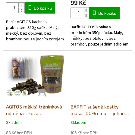
99 Kč
5,0
Do košíku
z
Do košíku
5
Barfit AGITOS kachna v
hvězdiček.
Barfit AGITOS konina v
praktickém 350g sáčku. Malý,
praktickém 350g sáčku. Malý,
měkký, bez obilovin, bez
měkký, bez obilovin, bez
brambor, pouze jedním zdrojem
brambor, pouze jedním zdrojem
živočišných bílkovin a vyrobený
živočišných bílkovin a vyrobený
převážně z čerstvých...
převážně...
AGITOS měkká tréninková
BARFIT sušené kostky
odměna - koza
masa 100% clear - jehně
monoprotein 350g
200g
Skladem
Skladem
Průměrné
Průměrné
hodnocení
hodnocení
88 Kč bez DPH
106 Kč bez DPH
produktu
produktu