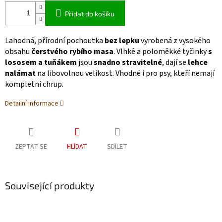
Přidat do košíku
Lahodná, přírodní pochoutka
bez lepku
vyrobená z vysokého
obsahu
čerstvého rybího masa
. Vlhké a poloměkké tyčinky
s
lososem a tuňákem
jsou
snadno stravitelné
, dají se
lehce
nalámat
na libovolnou velikost. Vhodné i pro psy, kteří nemají
kompletní chrup.
Detailní informace
ZEPTAT SE
HLÍDAT
SDÍLET
Související produkty