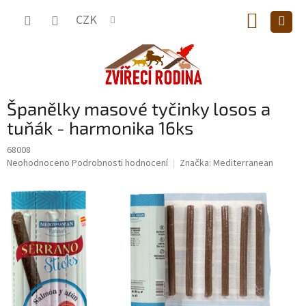
Přejít
NÁKUP
na
CZK
obsah
KOŠÍK
Španělky masové tyčinky losos a
tuňák - harmonika 16ks
68008
Průměrné
Neohodnoceno
Podrobnosti hodnocení
Značka:
Mediterranean
hodnocení
produktu
je
0,0
z
5
hvězdiček.