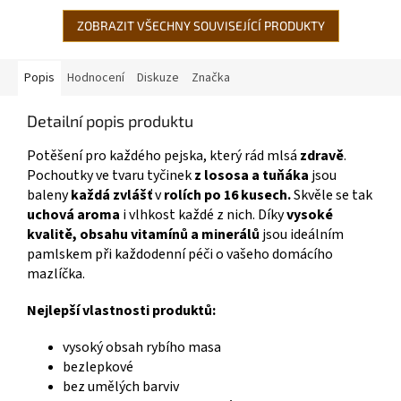
ZOBRAZIT VŠECHNY SOUVISEJÍCÍ PRODUKTY
Popis
Hodnocení
Diskuze
Značka
Detailní popis produktu
Potěšení pro každého pejska, který rád mlsá
zdravě
.
Pochoutky ve tvaru tyčinek
z lososa a tuňáka
jsou
baleny
každá zvlášť
v
rolích po 16 kusech.
Skvěle se tak
uchová aroma
i vlhkost každé z nich. Díky
vysoké
kvalitě, obsahu vitamínů a minerálů
jsou ideálním
pamlskem při každodenní péči o vašeho domácího
mazlíčka.
Nejlepší vlastnosti produktů:
vysoký obsah rybího masa
bezlepkové
bez umělých barviv