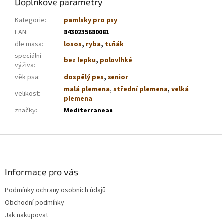
Doplňkové parametry
Kategorie
:
pamlsky pro psy
EAN
:
8430235680081
dle masa
:
losos
,
ryba
,
tuňák
speciální
bez lepku
,
polovlhké
výživa
:
věk psa
:
dospělý pes
,
senior
malá plemena
,
střední plemena
,
velká
velikost
:
plemena
značky
:
Mediterranean
Z
á
p
a
Informace pro vás
t
Podmínky ochrany osobních údajů
í
Obchodní podmínky
Jak nakupovat