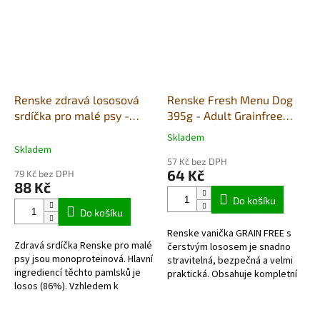
Renske zdravá lososová
Renske Fresh Menu Dog
srdíčka pro malé psy -
395g - Adult Grainfree
dóza 100g
losos + brambor
Skladem
Průměrné
Skladem
hodnocení
57 Kč bez DPH
produktu
64 Kč
79 Kč bez DPH
je
88 Kč
5,0
Do košíku
z
Do košíku
5
Renske vanička GRAIN FREE s
hvězdiček.
Zdravá srdíčka Renske pro malé
čerstvým lososem je snadno
psy jsou monoproteinová. Hlavní
stravitelná, bezpečná a velmi
ingrediencí těchto pamlsků je
praktická. Obsahuje kompletní
losos (86%). Vzhledem k
čerstvé masové menu pro
jednomu zdroji proteinů si na
psy. Vzhledem k vysoké
těchto pamlscích mohou...
kvalitě...