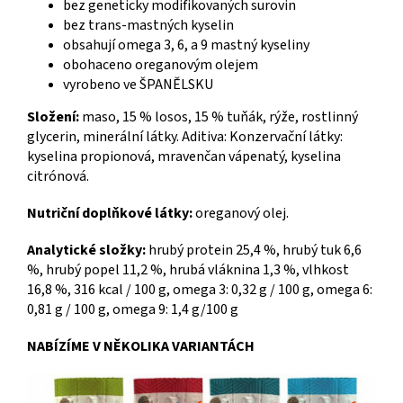
bez geneticky modifikovaných surovin
bez trans-mastných kyselin
obsahují omega 3, 6, a 9 mastný kyseliny
obohaceno oreganovým olejem
vyrobeno ve ŠPANĚLSKU
Složení:
maso, 15 % losos, 15 % tuňák, rýže, rostlinný
glycerin, minerální látky. Aditiva: Konzervační látky:
kyselina propionová, mravenčan vápenatý, kyselina
citrónová.
Nutriční doplňkové látky:
oreganový olej.
Analytické složky:
hrubý protein 25,4 %, hrubý tuk 6,6
%, hrubý popel 11,2 %, hrubá vláknina 1,3 %, vlhkost
16,8 %, 316 kcal / 100 g, omega 3: 0,32 g / 100 g, omega 6:
0,81 g / 100 g, omega 9: 1,4 g/100 g
NABÍZÍME V NĚKOLIKA VARIANTÁCH