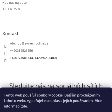
Kde nás najdete
TIPY A RADY
Kontakt
obchod
@
zvirecirodina.cz
+420312523756
+420725588334, +420602334007
Sledujte nás na sociálních sítích
Tento web používá soubory cookie. Dalším procházením
tohoto webu vyjadřujete souhlas s jejich používáním.. Více
informací
zde
.