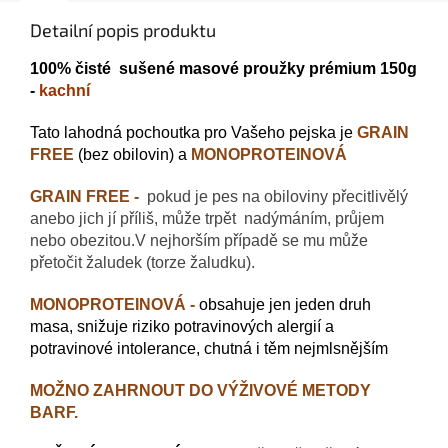
Detailní popis produktu
100% čisté
sušené masové proužky prémium 150g
-
kachní
Tato lahodná pochoutka pro Vašeho pejska je
GRAIN
FREE
(bez obilovin) a
MONOPROTEINOVÁ
GRAIN FREE -
pokud je pes na obiloviny přecitlivělý
anebo jich jí příliš, může trpět nadýmáním, průjem
nebo obezitou.V nejhorším případě se mu může
přetočit žaludek (torze žaludku).
MONOPROTEINOVÁ -
obsahuje jen jeden druh
masa,
snižuje riziko potravinových alergií a
potravinové intolerance, chutná i těm nejmlsnějším
MOŽNO ZAHRNOUT DO VÝŽIVOVÉ METODY
BARF.