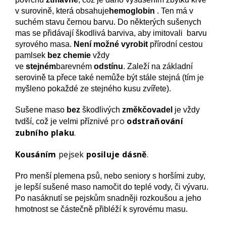
v surovině, která obsahuje
hemoglobin
. Ten má v
suchém stavu černou barvu. Do některých sušenych
mas se přidávají škodlivá barviva, aby imitovali barvu
syrového masa.
Není možné vyrobit
přírodní cestou
pamlsek
bez chemie
vždy
ve
stejném
barevném
odstínu
. Zaleží na základní
serovině ta přece také nemůže být stále stejná (tím je
myšleno pokaždé ze stejného kusu zvířete).
Sušene maso
bez
škodlivých
změkčovadel
je vždy
pro
odstraňování
tvdší, což je velmi příznivé
zubního plaku
.
Kousáním
pejsek
posiluje dásně
.
Pro menší plemena psů, nebo seniory s horšími zuby,
je lepší sušené maso namočit do teplé vody, či vývaru.
Po nasáknutí se pejskům snadněji rozkoušou a jeho
hmotnost se částečně přibléží k syrovému masu.