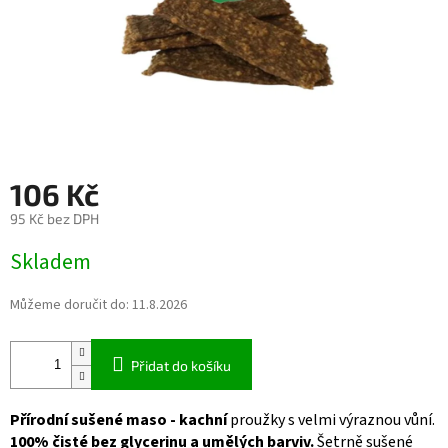
106 Kč
95 Kč bez DPH
Měrná
Skladem
cena:
Můžeme doručit do:
11.8.2026
Přidat do košíku
Přírodní sušené maso - kachní
proužky s velmi výraznou vůní.
100% čisté bez glycerinu a umělých barviv.
Šetrně sušené