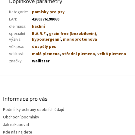
Doplňkové parametry
Kategorie
:
pamlsky pro psy
EAN
:
4260376198060
dle masa
:
kachní
speciální
B.A.R.F.
,
grain free (bezobilovin)
,
výživa
:
hypoalergenní
,
monoproteinová
věk psa
:
dospělý pes
velikost
:
malá plemena
,
střední plemena
,
velká plemena
značky
:
Wallitzer
Z
á
p
a
Informace pro vás
t
Podmínky ochrany osobních údajů
í
Obchodní podmínky
Jak nakupovat
Kde nás najdete