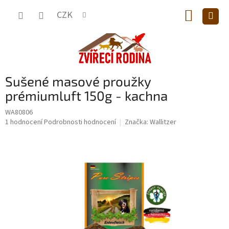
Přejít
NÁKUP
na
CZK
obsah
KOŠÍK
Sušené masové proužky
prémiumluft 150g - kachna
WA80806
Průměrné
1 hodnocení
Podrobnosti hodnocení
Značka:
Wallitzer
hodnocení
produktu
je
5,0
z
5
hvězdiček.