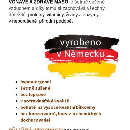
VOŇAVÉ A ZDRAVÉ MASO
je šetrně sušené
vzduchem a díky tomu si zachovává všechny
důležité
proteiny, vitamíny, živiny a enzymy
v neporušené přírodní podobě.
hypoalergenní
šetrně sušené
bez lepkové
v potravinářské kvalitě
bohaté na vysoce kvalitní bílkoviny
bez konzervantů, barviv a chemických
dochucovadel