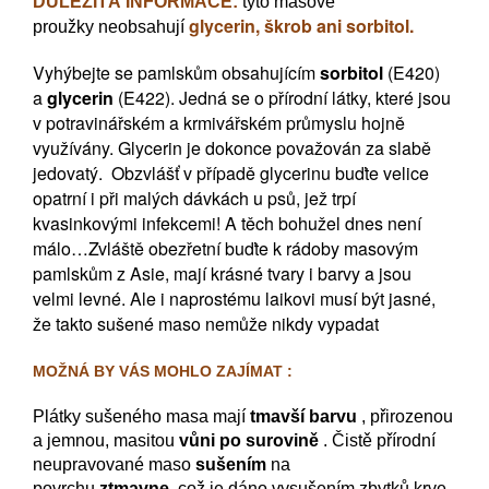
DŮLEŽITÁ INFORMACE:
tyto
masové
glycerin, škrob ani sorbitol.
proužky neobsahují
Vyhýbejte se pamlskům obsahujícím
sorbitol
(E420)
a
glycerin
(E422). Jedná se o přírodní látky, které jsou
v potravinářském a krmivářském průmyslu hojně
využívány. Glycerin je dokonce považován za slabě
jedovatý. Obzvlášť v případě glycerinu buďte velice
opatrní i při malých dávkách u psů, jež trpí
kvasinkovými infekcemi! A těch bohužel dnes není
málo…
Zvláště obezřetní buďte k rádoby masovým
pamlskům z Asie, mají krásné tvary i barvy a jsou
velmi levné. Ale i naprostému laikovi musí být jasné,
že takto sušené maso nemůže nikdy vypadat
MOŽNÁ BY VÁS MOHLO ZAJÍMAT :
Plátky sušeného masa mají
tmavší barvu
, přirozenou
a jemnou, masitou
vůni po surovině
. Čistě přírodní
neupravované maso
sušením
na
povrchu
ztmavne
, což je dáno vysušením zbytků krve