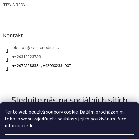
TIPY A RADY
Kontakt
obchod
@
zvirecirodina.cz
+420312523756
+420725588334, +420602334007
Sledujte nás na sociálních sítích
Tento web používá soubory cookie. Dalším procházením
tohoto webu vyjadřujete souhlas s jejich používáním.. Více
informací
zde
.