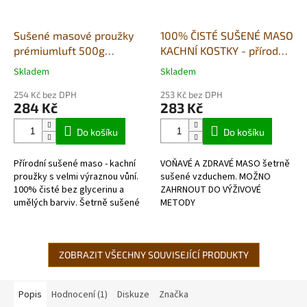
Sušené masové proužky
100% ČISTÉ SUŠENÉ MASO
prémiumluft 500g
KACHNÍ KOSTKY - přírodní
(sáček)- kachna
pamlsek - 500g
Skladem
Skladem
Průměrné
Průměrné
hodnocení
hodnocení
254 Kč bez DPH
253 Kč bez DPH
produktu
produktu
284 Kč
283 Kč
je
je
5,0
4,8
Do košíku
Do košíku
z
z
5
5
Přírodní sušené maso - kachní
VOŇAVÉ A ZDRAVÉ MASO šetrně
hvězdiček.
hvězdiček.
proužky s velmi výraznou vůní.
sušené vzduchem. MOŽNO
100% čisté bez glycerinu a
ZAHRNOUT DO VÝŽIVOVÉ
umělých barviv. Šetrně sušené
METODY
vzduchem v potravinářské
BARF- hypoalergenní, bez
kvalitě. Každé balení obsahuje...
lepkové,v potravinářské kvalitě.
ZOBRAZIT VŠECHNY SOUVISEJÍCÍ PRODUKTY
Popis
Hodnocení (1)
Diskuze
Značka