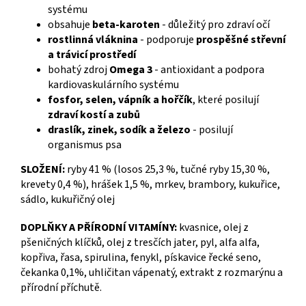
systému
obsahuje
beta-karoten
- důležitý pro zdraví očí
rostlinná vláknina
- podporuje
prospěšné střevní
a trávicí prostředí
bohatý zdroj
Omega 3
- antioxidant a podpora
kardiovaskulárního systému
fosfor, selen, vápník a hořčík
, které posilují
zdraví kostí a zubů
draslík, zinek, sodík a železo
- posilují
organismus psa
SLOŽENÍ:
ryby 41 % (losos 25,3 %, tučné ryby 15,30 %,
krevety 0,4 %), hrášek 1,5 %, mrkev, brambory, kukuřice,
sádlo, kukuřičný olej
DOPLŇKY A PŘÍRODNÍ VITAMÍNY:
kvasnice, olej z
pšeničných klíčků, olej z tresčích jater, pyl, alfa alfa,
kopřiva, řasa, spirulina, fenykl, pískavice řecké seno,
čekanka 0,1%, uhličitan vápenatý, extrakt z rozmarýnu a
přírodní příchutě.