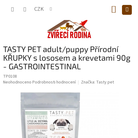
Přejít
NÁKUP
na
CZK
obsah
KOŠÍK
TASTY PET adult/puppy Přírodní
KŘUPKY s lososem a krevetami 90g
- GASTROINTESTINAL
TP0108
Průměrné
Neohodnoceno
Podrobnosti hodnocení
Značka:
Tasty pet
hodnocení
produktu
je
0,0
z
5
hvězdiček.