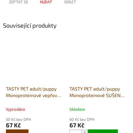
ZEPTAT SE
HLÍDAT
SDÍLET
Související produkty
TASTY PET adult/puppy
TASTY PET adult/puppy
Monoproteinové vepřové
Monoproteinové SUŠENKY
dentální TYČKY s mořskou
s vepřovym a granátovým
řasou - 80g
jablkem
Vyprodáno
Skladem
GASTROINTESTINAL 80g
60 Kč bez DPH
60 Kč bez DPH
67 Kč
67 Kč