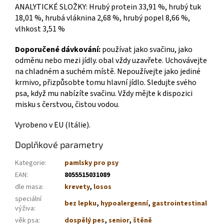
ANALYTICKÉ SLOŽKY: Hrubý protein 33,91 %, hrubý tuk
18,01 %, hrubá vláknina 2,68 %, hrubý popel 8,66 %,
vlhkost 3,51 %
Doporučené dávkování:
používat jako svačinu, jako
odměnu nebo mezi jídly. obal vždy uzavřete. Uchovávejte
na chladném a suchém místě. Nepoužívejte jako jediné
krmivo, přizpůsobte tomu hlavní jídlo. Sledujte svého
psa, když mu nabízíte svačinu. Vždy mějte k dispozici
misku s čerstvou, čistou vodou.
Vyrobeno v EU (Itálie).
Doplňkové parametry
Kategorie
:
pamlsky pro psy
EAN
:
8055515031089
dle masa
:
krevety
,
losos
speciální
bez lepku
,
hypoalergenní
,
gastrointestinal
výživa
:
věk psa
:
dospělý pes
,
senior
,
štěně