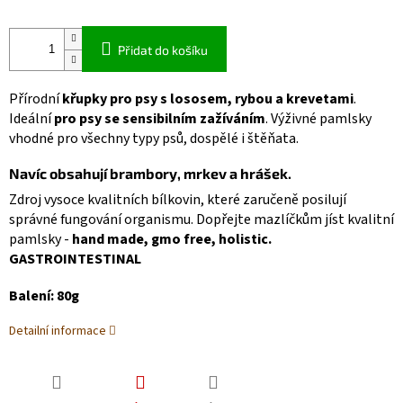
Přidat do košíku
Přírodní
křupky pro psy s lososem, rybou a krevetami
.
Ideální
pro psy se sensibilním zažíváním
. Výživné pamlsky
vhodné pro všechny typy psů, dospělé i štěňata.
Navíc obsahují brambory, mrkev a hrášek.
Zdroj vysoce kvalitních bílkovin, které zaručeně posilují
správné fungování organismu. Dopřejte mazlíčkům jíst kvalitní
pamlsky -
hand made, gmo free, holistic.
GASTROINTESTINAL
Balení: 80g
Detailní informace