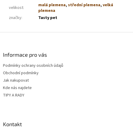
malá plemena
,
střední plemena
,
velká
velikost
:
plemena
značky
:
Tasty pet
Z
á
p
a
Informace pro vás
t
Podmínky ochrany osobních údajů
í
Obchodní podmínky
Jak nakupovat
Kde nás najdete
TIPY A RADY
Kontakt