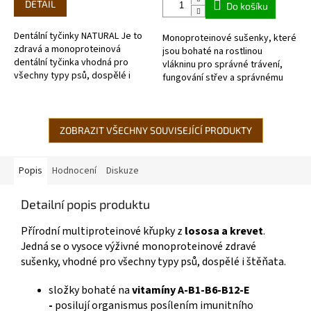
DETAIL
Do košíku
Dentální tyčinky NATURAL Je to
Monoproteinové sušenky, které
zdravá a monoproteinová
jsou bohaté na rostlinou
dentální tyčinka vhodná pro
vlákninu pro správné trávení,
všechny typy psů, dospělé i
fungování střev a správnému
štěňata. Obsahují mrkev a
vstřebávání živin. vepřové
bobule, které mají silné...
maso s vejcem, kiwi, mrkev a
jablko...
ZOBRAZIT VŠECHNY SOUVISEJÍCÍ PRODUKTY
Popis
Hodnocení
Diskuze
Detailní popis produktu
Přírodní multiproteinové křupky z
lososa a krevet
.
Jedná se o vysoce výživné monoproteinové zdravé
sušenky, vhodné pro všechny typy psů, dospělé i štěňata.
složky bohaté na
vitamíny A-B1-B6-B12-E
-
posilují organismus posílením imunitního