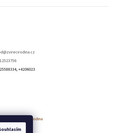
od
@
zvirecirodina.cz
12523756
25588334, +4206023
Souhlasím