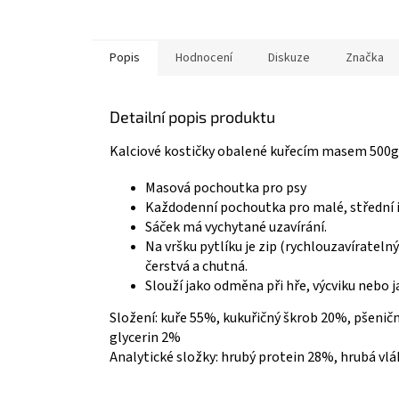
Popis
Hodnocení
Diskuze
Značka
Detailní popis produktu
Kalciové kostičky obalené kuřecím masem 500g
Masová pochoutka pro psy
Každodenní pochoutka pro malé, střední i 
Sáček má vychytané uzavírání.
Na vršku pytlíku je zip (rychlouzavíratel
čerstvá a chutná.
Slouží jako odměna při hře, výcviku nebo j
Složení: kuře 55%, kukuřičný škrob 20%, pšeni
glycerin 2%
Analytické složky: hrubý protein 28%, hrubá vlá