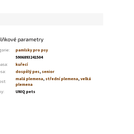
lňkové parametry
gorie
:
pamlsky pro psy
5906893241504
masa
:
kuřecí
psa
:
dospělý pes
,
senior
malá plemena
,
střední plemena
,
velká
ost
:
plemena
ky
:
UNIQ pets