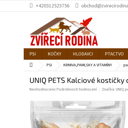
Přejít
+420312523756
obchod@zvirecirodina
na
obsah
PSI
KOČKY
HLODAVCI
PTACTVO
Domů
PSI
KRMIVA,PAMLSKY A VITAMÍNY
pa
UNIQ PETS Kalciové kostičky
Průměrné
Neohodnoceno
Podrobnosti hodnocení
Značka:
UNIQ p
hodnocení
produktu
je
0,0
z
5
hvězdiček.