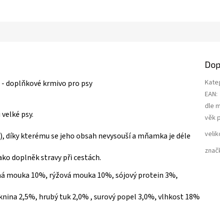
Dop
Kate
 - doplňkové krmivo pro psy
EAN
:
dle 
velké psy.
věk 
velik
ný), díky kterému se jeho obsah nevysouší a mňamka je déle
znač
ako doplněk stravy při cestách.
čná mouka 10%, rýžová mouka 10%, sójový protein 3%,
knina 2,5%, hrubý tuk 2,0% , surový popel 3,0%, vlhkost 18%