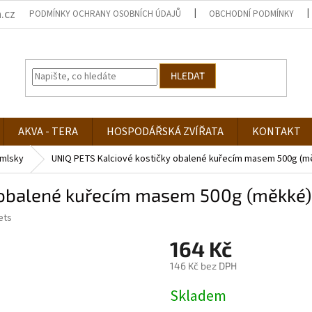
.cz
PODMÍNKY OCHRANY OSOBNÍCH ÚDAJŮ
OBCHODNÍ PODMÍNKY
HLEDAT
AKVA - TERA
HOSPODÁŘSKÁ ZVÍŘATA
KONTAKT
mlsky
UNIQ PETS Kalciové kostičky obalené kuřecím masem 500g (m
 obalené kuřecím masem 500g (měkké)
ets
164 Kč
146 Kč bez DPH
Měrná
Skladem
cena: