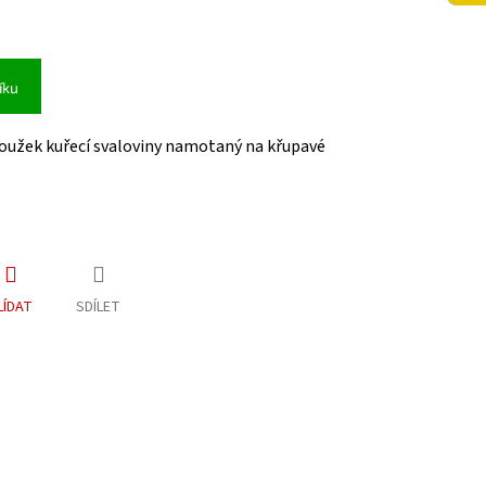
íku
oužek kuřecí svaloviny namotaný na křupavé
LÍDAT
SDÍLET