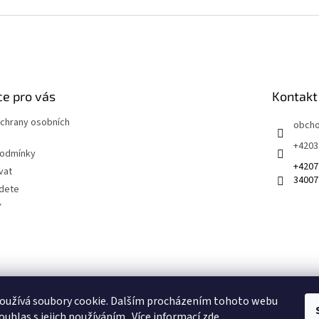
e pro vás
Kontakt
chrany osobních
obch
+4203
podmínky
+4207
vat
34007
jdete
Y
 na sociálních sítích
oužívá soubory cookie. Dalším procházením tohoto webu
ouhlas s jejich používáním.. Více informací
zde
.