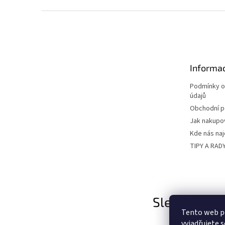
Z
á
p
a
t
Informac
í
Podmínky o
údajů
Obchodní 
Jak nakupo
Kde nás na
TIPY A RAD
Sledujte nás
Tento web p
vyjadřujete s