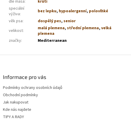
dle masa
:
krůtí
speciální
bez lepku
,
hypoalergenní
,
polovlhké
výživa
:
věk psa
:
dospělý pes
,
senior
malá plemena
,
střední plemena
,
velká
velikost
:
plemena
značky
:
Mediterranean
Z
á
p
a
Informace pro vás
t
Podmínky ochrany osobních údajů
í
Obchodní podmínky
Jak nakupovat
Kde nás najdete
TIPY A RADY