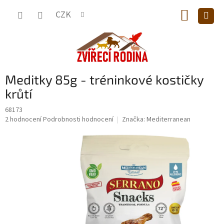
Přejít
NÁKUP
na
CZK
obsah
KOŠÍK
Meditky 85g - tréninkové kostičky
krůtí
68173
Průměrné
2 hodnocení
Podrobnosti hodnocení
Značka:
Mediterranean
hodnocení
produktu
je
5,0
z
5
hvězdiček.