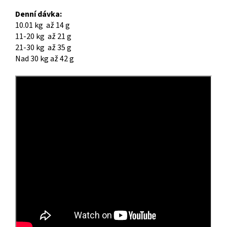
Denní dávka:
10.01 kg až 14 g
11-20 kg až 21 g
21-30 kg až 35 g
Nad 30 kg až 42 g