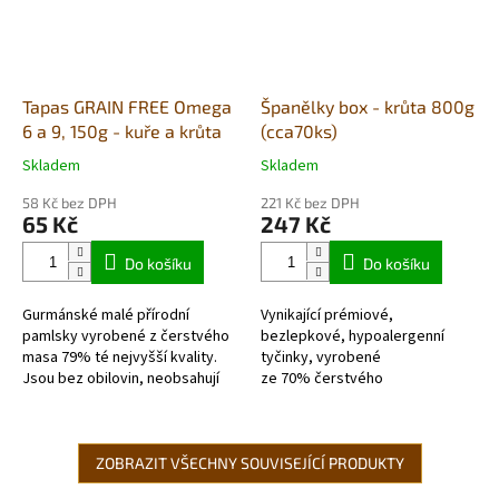
Tapas GRAIN FREE Omega
Španělky box - krůta 800g
6 a 9, 150g - kuře a krůta
(cca70ks)
Skladem
Skladem
Průměrné
Průměrné
hodnocení
hodnocení
58 Kč bez DPH
221 Kč bez DPH
produktu
produktu
65 Kč
247 Kč
je
je
5,0
5,0
Do košíku
Do košíku
z
z
5
5
Gurmánské malé přírodní
Vynikající prémiové,
hvězdiček.
hvězdiček.
pamlsky vyrobené z čerstvého
bezlepkové, hypoalergenní
masa 79% té nejvyšší kvality.
tyčinky, vyrobené
Jsou bez obilovin, neobsahují
ze 70% čerstvého
žádná barviva, geneticky
masa. Ideálním doplňkem s
modifikované...
obsahem vitamínů a...
ZOBRAZIT VŠECHNY SOUVISEJÍCÍ PRODUKTY