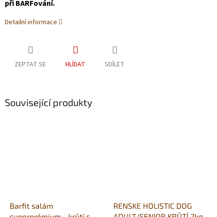
při BARFování.
Detailní informace
ZEPTAT SE
HLÍDAT
SDÍLET
Související produkty
Barfit salám
RENSKE HOLISTIC DOG
superprémium - krůtí s
ADULT/SENIOR KRŮTÍ 2kg