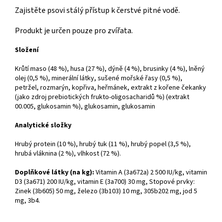
Zajistěte psovi stálý přístup k čerstvé pitné vodě.
Produkt je určen pouze pro zvířata.
Složení
Krůtí maso (48 %), husa (27 %), dýně (4 %), brusinky (4 %), lněný
olej (0,5 %), minerální látky, sušené mořské řasy (0,5 %),
petržel, rozmarýn, kopřiva, heřmánek, extrakt z kořene čekanky
(jako zdroj prebiotických frukto-oligosacharidů %) (extrakt
00.005, glukosamin %), glukosamin, glukosamin
Analytické složky
Hrubý protein (10 %), hrubý tuk (11 %), hrubý popel (3,5 %),
hrubá vláknina (2 %), vlhkost (72 %).
Doplňkové látky (na kg):
Vitamin A (3a672a) 2 500 IU/kg, vitamin
D3 (3a671) 200 IU/kg, vitamin E (3a700) 30 mg, Stopové prvky:
Zinek (3b605) 50 mg, železo (3b103) 10 mg, 305b202 mg, jod 5
mg, 3b4.