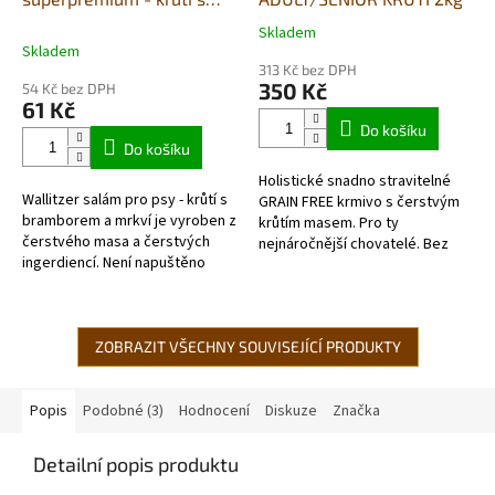
mrkví a bramborami 400g
Skladem
Průměrné
Skladem
hodnocení
313 Kč bez DPH
produktu
350 Kč
54 Kč bez DPH
je
61 Kč
5,0
Do košíku
z
Do košíku
5
Holistické snadno stravitelné
hvězdiček.
Wallitzer salám pro psy - krůtí s
GRAIN FREE krmivo s čerstvým
bramborem a mrkví je vyroben z
krůtím masem. Pro ty
čerstvého masa a čerstvých
nejnáročnější chovatelé. Bez
ingerdiencí. Není napuštěno
obilovin- skutečně
vodou, kupujete čistý protein.
hypoalergenní. Velmi lehce
Jedná se o kvalitní...
stravitelné vhodné i...
ZOBRAZIT VŠECHNY SOUVISEJÍCÍ PRODUKTY
Popis
Podobné (3)
Hodnocení
Diskuze
Značka
Detailní popis produktu