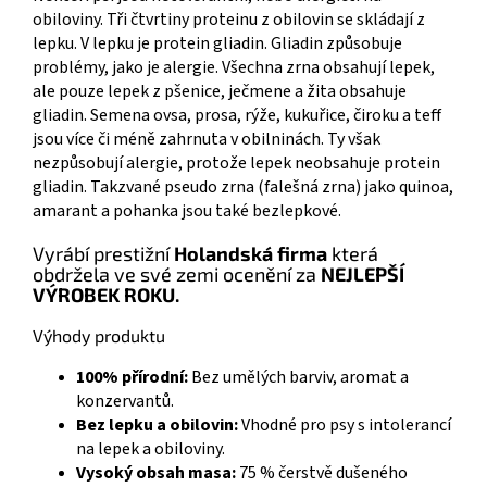
obiloviny. Tři čtvrtiny proteinu z obilovin se skládají z
lepku. V lepku je protein gliadin. Gliadin způsobuje
problémy, jako je alergie. Všechna zrna obsahují lepek,
ale pouze lepek z pšenice, ječmene a žita obsahuje
gliadin. Semena ovsa, prosa, rýže, kukuřice, čiroku a teff
jsou více či méně zahrnuta v obilninách. Ty však
nezpůsobují alergie, protože lepek neobsahuje protein
gliadin. Takzvané pseudo zrna (falešná zrna) jako quinoa,
amarant a pohanka jsou také bezlepkové.
Vyrábí prestižní
Holandská firma
která
obdržela ve své zemi ocenění za
NEJLEPŠÍ
VÝROBEK ROKU.
Výhody produktu
100% přírodní:
Bez umělých barviv, aromat a
konzervantů.
Bez lepku a obilovin:
Vhodné pro psy s intolerancí
na lepek a obiloviny.
Vysoký obsah masa:
75 % čerstvě dušeného