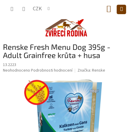
Přejít
NÁKUP
na
CZK
obsah
KOŠÍK
Renske Fresh Menu Dog 395g -
Adult Grainfree krůta + husa
13.2223
Průměrné
Neohodnoceno
Podrobnosti hodnocení
Značka:
Renske
hodnocení
produktu
je
0,0
z
5
hvězdiček.