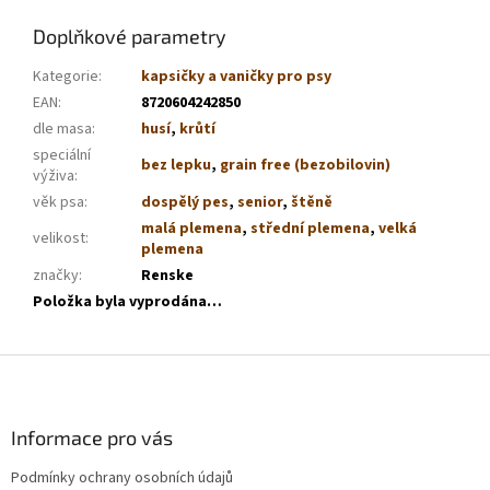
Doplňkové parametry
Kategorie
:
kapsičky a vaničky pro psy
EAN
:
8720604242850
dle masa
:
husí
,
krůtí
speciální
bez lepku
,
grain free (bezobilovin)
výživa
:
věk psa
:
dospělý pes
,
senior
,
štěně
malá plemena
,
střední plemena
,
velká
velikost
:
plemena
značky
:
Renske
Položka byla vyprodána…
Z
á
p
a
Informace pro vás
t
Podmínky ochrany osobních údajů
í