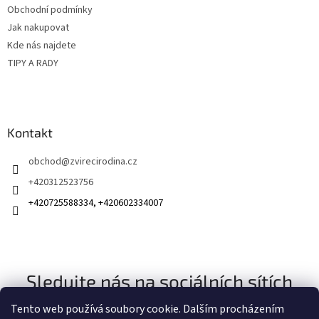
Obchodní podmínky
Jak nakupovat
Kde nás najdete
TIPY A RADY
Kontakt
obchod
@
zvirecirodina.cz
+420312523756
+420725588334, +420602334007
Sledujte nás na sociálních sítích
Tento web používá soubory cookie. Dalším procházením