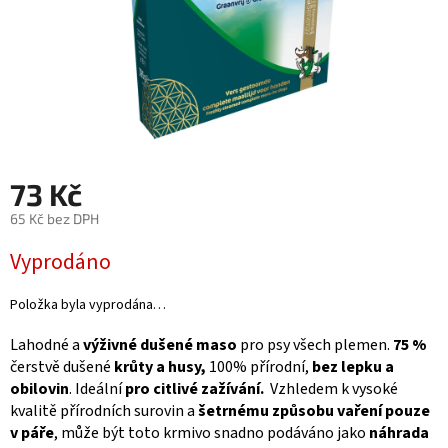
73 Kč
65 Kč bez DPH
Měrná
Vyprodáno
cena:
Položka byla vyprodána…
Lahodné a
výživné dušené maso
pro psy všech plemen.
75 %
čerstvě dušené
krůty a husy,
100% přírodní,
bez lepku a
obilovin
. Ideální
pro citlivé zažívání.
Vzhledem k vysoké
kvalitě přírodních surovin a
šetrnému způsobu vaření pouze
v páře
, může být toto krmivo snadno podáváno jako
náhrada