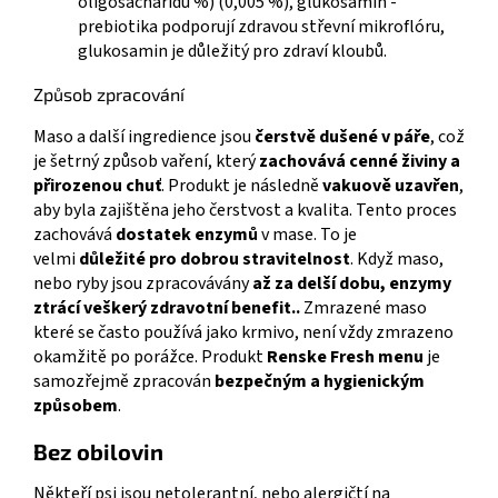
oligosacharidů %) (0,005 %), glukosamin -
prebiotika podporují zdravou střevní mikroflóru,
glukosamin je důležitý pro zdraví kloubů.
Způsob zpracování
Maso a další ingredience jsou
čerstvě dušené v páře
, což
je šetrný způsob vaření, který
zachovává cenné živiny a
přirozenou chuť
. Produkt je následně
vakuově uzavřen
,
aby byla zajištěna jeho čerstvost a kvalita.
Tento proces
zachovává
dostatek enzymů
v mase. To je
velmi
důležité pro dobrou stravitelnost
. Když maso,
nebo ryby jsou zpracovávány
až za delší dobu, enzymy
ztrácí veškerý zdravotní benefit..
Zmrazené maso
které se často používá jako krmivo, není vždy zmrazeno
okamžitě po porážce. Produkt
Renske Fresh menu
je
samozřejmě zpracován
bezpečným a hygienickým
způsobem
.
Bez obilovin
Někteří psi jsou netolerantní, nebo alergičtí na