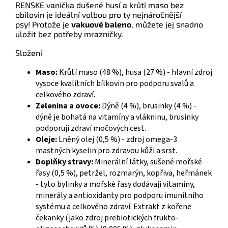
RENSKE vanička dušené husí a krůtí maso bez
obilovin je ideální volbou pro ty nejnáročnější
psy!
Protože je
vakuové baleno
, můžete jej snadno
uložit bez potřeby mrazničky.
Složení
Maso:
Krůtí maso (48 %), husa (27 %) - hlavní zdroj
vysoce kvalitních bílkovin pro podporu svalů a
celkového zdraví.
Zelenina a ovoce:
Dýně (4 %), brusinky (4 %) -
dýně je bohatá na vitamíny a vlákninu, brusinky
podporují zdraví močových cest.
Oleje:
Lněný olej (0,5 %) - zdroj omega-3
mastných kyselin pro zdravou kůži a srst.
Doplňky stravy:
Minerální látky, sušené mořské
řasy (0,5 %), petržel, rozmarýn, kopřiva, heřmánek
- tyto bylinky a mořské řasy dodávají vitamíny,
minerály a antioxidanty pro podporu imunitního
systému a celkového zdraví. Extrakt z kořene
čekanky (jako zdroj prebiotických frukto-