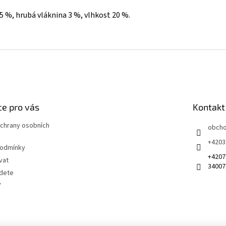
5 %, hrubá vláknina 3 %, vlhkost 20 %.
e pro vás
Kontakt
chrany osobních
obch
+4203
podmínky
+4207
vat
34007
jdete
Y