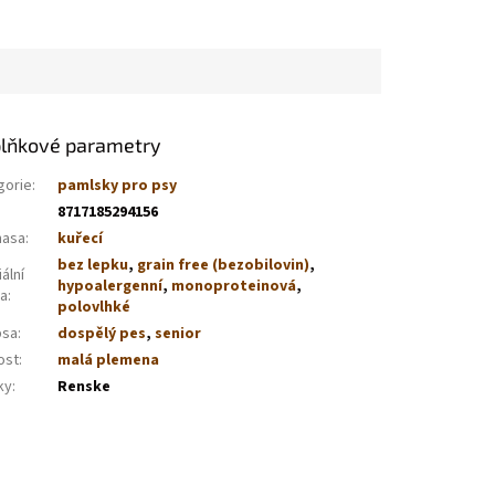
lňkové parametry
gorie
:
pamlsky pro psy
8717185294156
masa
:
kuřecí
bez lepku
,
grain free (bezobilovin)
,
ální
hypoalergenní
,
monoproteinová
,
va
:
polovlhké
psa
:
dospělý pes
,
senior
ost
:
malá plemena
ky
:
Renske