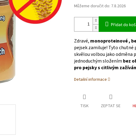
Můžeme doručit do:
7.8.2026
Přidat do koš
Zdravé,
monoproteinové , b
pejsek zamiluje! Tyto chutné
skvělou volbou jako odměna př
jednoduchým složením
bez ob
pro pejsky s citlivým zažívá
Detailní informace
TISK
ZEPTAT SE
H