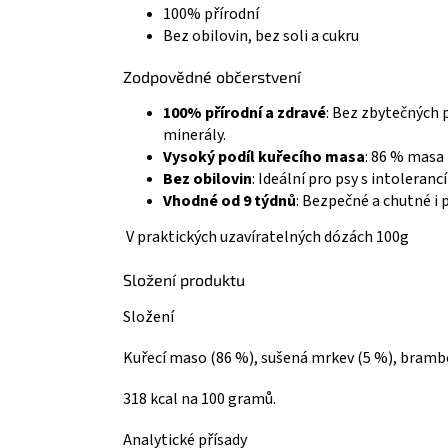
100% přírodní
Bez obilovin, bez soli a cukru
Zodpovědné občerstvení
100% přírodní a zdravé
: Bez zbytečných p
minerály.
Vysoký podíl kuřecího masa
: 86 % masa 
Bez obilovin
: Ideální pro psy s intolerancí
Vhodné od 9 týdnů
: Bezpečné a chutné i 
V praktických uzavíratelných dózách 100g
Složení produktu
Složení
Kuřecí maso (86 %), sušená mrkev (5 %), brambo
318 kcal na 100 gramů.
Analytické přísady