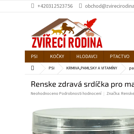
Přejít
+420312523756
obchod@zvirecirodina
na
obsah
PSI
KOČKY
HLODAVCI
PTACTVO
Domů
PSI
KRMIVA,PAMLSKY A VITAMÍNY
pa
Renske zdravá srdíčka pro m
Průměrné
Neohodnoceno
Podrobnosti hodnocení
Značka:
Rensk
hodnocení
produktu
je
0,0
z
5
hvězdiček.