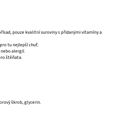
řísad, pouze kvalitní suroviny s přidanými vitamíny a
pro tu nejlepší chuť.
 nebo alergií.
pro štěňata.
rový škrob, glycerin.