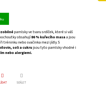
íku
ezobilné
pamlsky ve tvaru srdíček, které si váš
 pochoutky obsahují
86 % kuřecího masa
a jsou
i tréninku nebo svačinka mezi jídly. S
ilovin, soli a cukru
jsou tyto pamlsky vhodné i
ním nebo alergiemi.
LÍDAT
SDÍLET