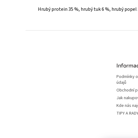
Hrubý protein 35 %, hrubý tuk 6 %, hrubý popel 
Z
á
p
a
t
Informac
í
Podmínky o
údajů
Obchodní 
Jak nakupo
Kde nás na
TIPY A RAD