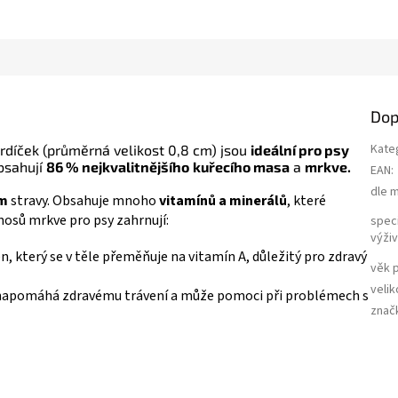
Dop
Kate
rdíček (průměrná velikost 0,8 cm) jsou
ideální pro psy
bsahují
86 % nejkvalitnějšího
kuřecího masa
a
mrkve.
EAN
:
dle 
em
stravy. Obsahuje mnoho
vitamínů a minerálů
, které
ínosů mrkve pro psy zahrnují:
speci
výži
n, který se v těle přeměňuje na vitamín A, důležitý pro zdravý
věk 
velik
y napomáhá zdravému trávení a může pomoci při problémech s
znač