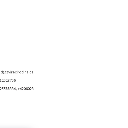
od
@
zvirecirodina.cz
12523756
25588334, +4206023