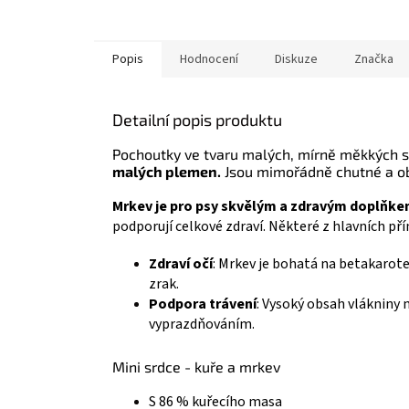
Popis
Hodnocení
Diskuze
Značka
Detailní popis produktu
Pochoutky ve tvaru malých, mírně měkkých s
malých plemen.
Jsou mimořádně chutné a o
Mrkev je pro psy skvělým a zdravým doplňk
podporují celkové zdraví. Některé z hlavních př
Zdraví očí
: Mrkev je bohatá na betakarote
zrak.
Podpora trávení
: Vysoký obsah vláknin
vyprazdňováním.
Mini srdce - kuře a mrkev
S 86 % kuřecího masa