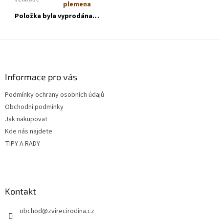
plemena
Položka byla vyprodána…
Z
á
p
a
Informace pro vás
t
Podmínky ochrany osobních údajů
í
Obchodní podmínky
Jak nakupovat
Kde nás najdete
TIPY A RADY
Kontakt
obchod
@
zvirecirodina.cz