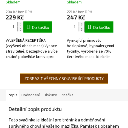
Skladem
Skladem
Průměrné
Průměrné
hodnocení
hodnocení
204 Kč bez DPH
221 Kč bez DPH
produktu
produktu
229 Kč
247 Kč
je
je
5,0
5,0
Do košíku
Do košíku
z
z
5
5
VYLEPŠENÁ RECEPTŮRA
Vynikající prémiové,
hvězdiček.
hvězdiček.
(zvýšený obsah masa) Vysoce
bezlepkové, hypoalergenní
stravitelné, bezlepkové a více
tyčinky, vyrobené ze 70%
chutné polovlhké krmivo pro
čerstvého masa. Ideálním
dospělé psy vhodné i pro
doplňkem s obsahem vitamínů a
seniory. Obsahuje 82%...
minerálních látek. Balené...
ZOBRAZIT VŠECHNY SOUVISEJÍCÍ PRODUKTY
Popis
Hodnocení
Diskuze
Značka
Detailní popis produktu
Tato svačinka je ideální pro trénink a odměňování
správného chování vašeho mazlíčka. Pamlsek s obsahem