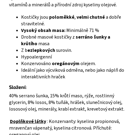
vitamínů a minerálů a přírodní zdroj kyseliny olejové.
Kostičky jsou
poloměkké
,
velmi chutné
a dobře
stravitelné.
Vysoký obsah masa:
Minimálně 71 %
Drobné masové kostičky z
serráno šunky a
krůtího
masa
Z b
ezlepkových
surovin.
Hypoalergenní
Konzervováno
oregánovým
olejem.
Ideální jako výcviková odměna, nebo jako náplň do
interaktivních hraček
Složení:
40% serrano šunka, 15% krůtí maso, rýže, rostlinný
glycerin, 8% losos, 8% tuňák, hrášek, slunečnicový olej,
lososový olej, minerály, krabí extrakt, krevetový extrakt.
Doplňkové látky
: Konzervanty: kyselina propionová,
mravenčan vápenatý, kyselina citronová. Příchutě:
oreganový olej.