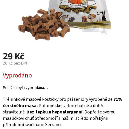
29 Kč
26 Kč bez DPH
Měrná
Vyprodáno
cena:
Položka byla vyprodána…
Tréninkové masové kostičky pro psí seniory vyrobené ze
71%
čerstvého masa.
Poloměkké, velmi chutné a dobře
stravitelné.
Bez lepku a hypoalergenní.
Dopřejte svému
mazlíčkovi chuť Středomoří s našimi středomořskými
přírodními svačinami Serrano.