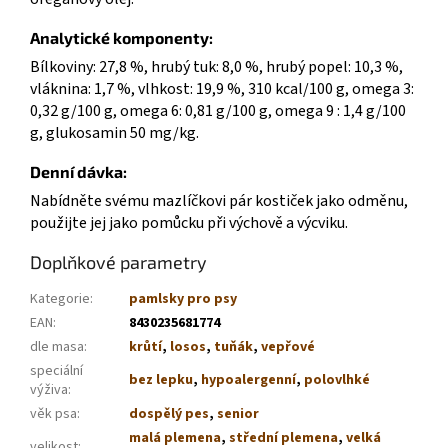
Analytické komponenty:
Bílkoviny: 27,8 %, hrubý tuk: 8,0 %, hrubý popel: 10,3 %,
vláknina: 1,7 %, vlhkost: 19,9 %, 310 kcal/100 g, omega 3:
0,32 g/100 g, omega 6: 0,81 g/100 g, omega 9 : 1,4 g/100
g, glukosamin 50 mg/kg.
Denní dávka:
Nabídněte svému mazlíčkovi pár kostiček jako odměnu,
použijte jej jako pomůcku při výchově a výcviku.
Doplňkové parametry
Kategorie
:
pamlsky pro psy
EAN
:
8430235681774
dle masa
:
krůtí
,
losos
,
tuňák
,
vepřové
speciální
bez lepku
,
hypoalergenní
,
polovlhké
výživa
:
věk psa
:
dospělý pes
,
senior
malá plemena
,
střední plemena
,
velká
velikost
: