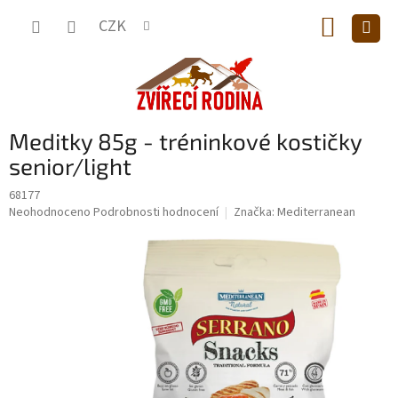
Přejít
NÁKUP
na
CZK
obsah
KOŠÍK
Meditky 85g - tréninkové kostičky
senior/light
68177
Průměrné
Neohodnoceno
Podrobnosti hodnocení
Značka:
Mediterranean
hodnocení
produktu
je
0,0
z
5
hvězdiček.