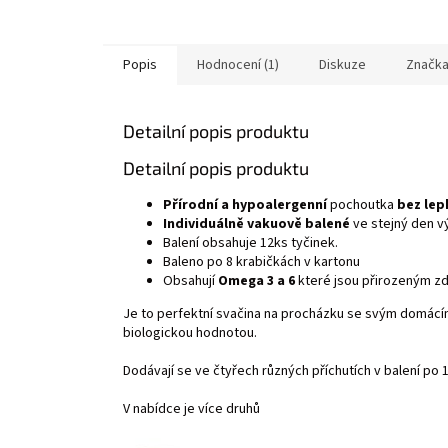
Popis
Hodnocení (1)
Diskuze
Značk
Detailní popis produktu
Detailní popis produktu
Přírodní a hypoalergenní
pochoutka
bez lep
Individuálně vakuově balené
ve stejný den v
Balení obsahuje 12ks tyčinek.
Baleno po 8 krabičkách v kartonu
Obsahují
Omega 3 a 6
které jsou přirozeným zd
Je to perfektní svačina na procházku se svým domácím
biologickou hodnotou.
Dodávají se ve čtyřech různých příchutích v balení po
V nabídce je více druhů