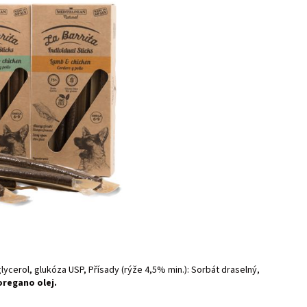
ycerol, glukóza USP, Přísady (rýže 4,5% min.): Sorbát draselný,
oregano olej.