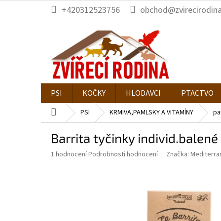
Přejít
+420312523756
obchod@zvirecirodina
na
obsah
PSI
KOČKY
HLODAVCI
PTACTVO
Domů
PSI
KRMIVA,PAMLSKY A VITAMÍNY
pa
Barrita tyčinky individ.balen
Průměrné
1 hodnocení
Podrobnosti hodnocení
Značka:
Mediterra
hodnocení
produktu
je
5,0
z
5
hvězdiček.