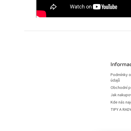
Z
á
p
a
t
Informac
í
Podmínky o
údajů
Obchodní 
Jak nakupo
Kde nás na
TIPY A RAD