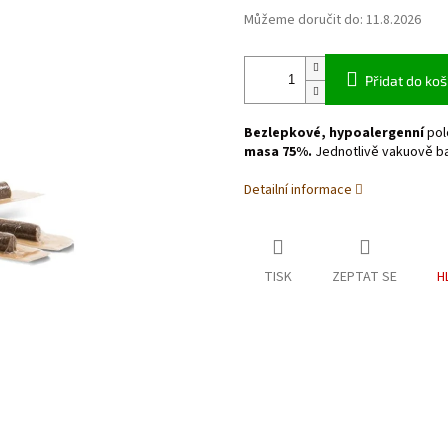
Můžeme doručit do:
11.8.2026
Přidat do koš
Bezlepkové, hypoalergenní
pol
masa
75%.
Jednotlivě vakuově bal
Detailní informace
TISK
ZEPTAT SE
H