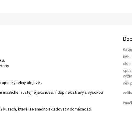
a
Dop
Kate
EAN
:
ku.
dle 
ýroby
speci
výži
rojem kyseliny olejové .
věk 
 mazlíčkem , stejně jako ideální doplněk stravy s vysokou
velik
znač
 12 kusech, které lze snadno skladovat v domácnosti.