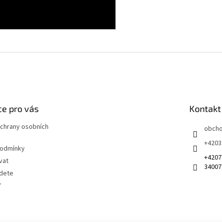
e pro vás
Kontakt
chrany osobních
obch
+4203
podmínky
+4207
vat
34007
jdete
Y