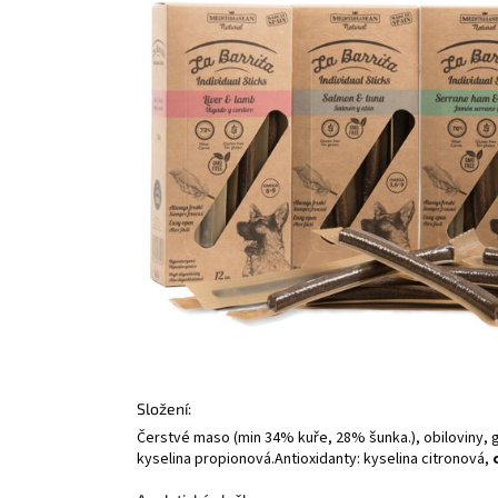
Složení:
Čerstvé maso (min 34% kuře, 28% šunka.), obiloviny, gl
kyselina propionová.Antioxidanty: kyselina citronová,