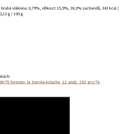
hrubá vláknina: 0,79%, vlhkost: 15,9%, 38,0% sacharidů, 343 kcal /
0,13 g / 100 g
ánkách:
ml#/75-formato_la_barrita-estuche_12_unds_150_grs/73-