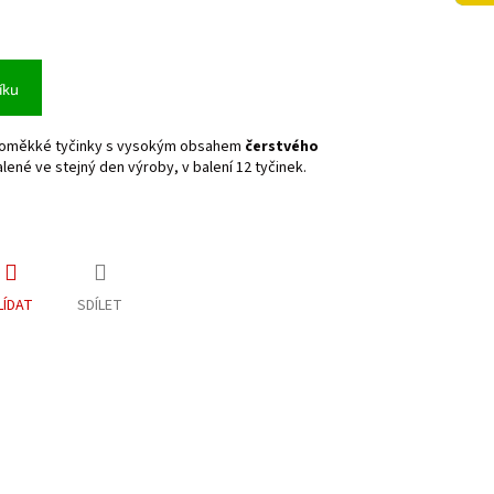
íku
oměkké tyčinky s vysokým obsahem
čerstvého
ené ve stejný den výroby, v balení 12 tyčinek.
LÍDAT
SDÍLET