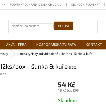
.cz
PODMÍNKY OCHRANY OSOBNÍCH ÚDAJŮ
OBCHODNÍ PODMÍNKY
HLEDAT
AKVA - TERA
HOSPODÁŘSKÁ ZVÍŘATA
KONTAKT
mlsky
Barrita tyčinky individ.balené 12ks/box - šunka & kuře
é 12ks/box - šunka & kuře
68001
nean
54 Kč
48 Kč bez DPH
Měrná
Skladem
cena: