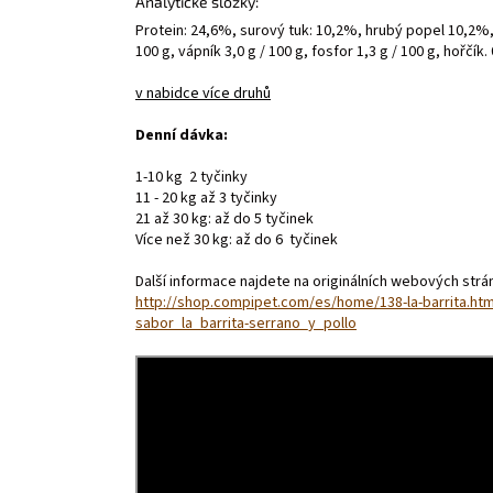
Analytické složky:
Protein: 24,6%, surový tuk: 10,2%, hrubý popel 10,2%, 
100 g, vápník 3,0 g / 100 g, fosfor 1,3 g / 100 g, hořčík. 
v nabidce více druhů
Denní dávka:
1-10 kg 2 tyčinky
11 - 20 kg až 3 tyčinky
21 až 30 kg: až do 5 tyčinek
Více než 30 kg: až do 6 tyčinek
Další informace najdete na originálních webových str
http://shop.compipet.com/es/home/138-la-barrita.ht
sabor_la_barrita-serrano_y_pollo