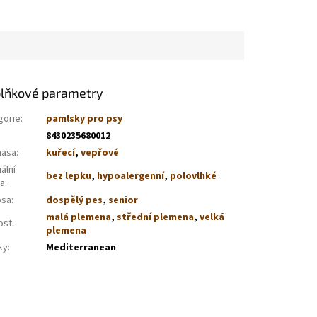
lňkové parametry
gorie
:
pamlsky pro psy
8430235680012
masa
:
kuřecí
,
vepřové
ální
bez lepku
,
hypoalergenní
,
polovlhké
va
:
psa
:
dospělý pes
,
senior
malá plemena
,
střední plemena
,
velká
ost
:
plemena
ky
:
Mediterranean