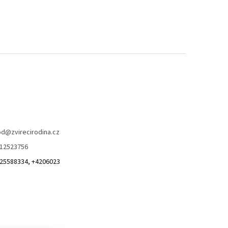
od
@
zvirecirodina.cz
12523756
25588334, +4206023