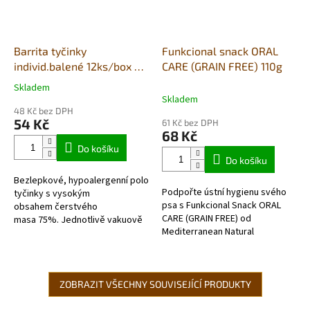
Barrita tyčinky
Funkcional snack ORAL
individ.balené 12ks/box -
CARE (GRAIN FREE) 110g
šunka & kuře
Skladem
Průměrné
Skladem
hodnocení
48 Kč bez DPH
produktu
54 Kč
61 Kč bez DPH
je
68 Kč
5,0
Do košíku
z
Do košíku
5
Bezlepkové, hypoalergenní poloměkké
hvězdiček.
Podpořte ústní hygienu svého
tyčinky s vysokým
psa s Funkcional Snack ORAL
obsahem čerstvého
CARE (GRAIN FREE) od
masa 75%. Jednotlivě vakuově
Mediterranean Natural
balené ve stejný den výroby, v
s mořskou řasou Ascophyllum
balení 12 tyčinek.
nodosum. Vyrobeno z masa a
ryb v...
ZOBRAZIT VŠECHNY SOUVISEJÍCÍ PRODUKTY