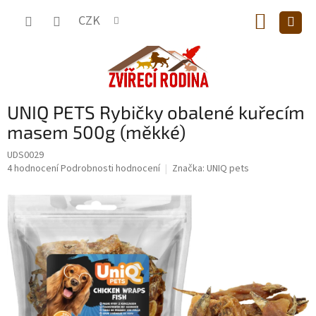
Přejít
NÁKUP
na
CZK
obsah
KOŠÍK
UNIQ PETS Rybičky obalené kuřecím
masem 500g (měkké)
UDS0029
Průměrné
4 hodnocení
Podrobnosti hodnocení
Značka:
UNIQ pets
hodnocení
produktu
je
5,0
z
5
hvězdiček.