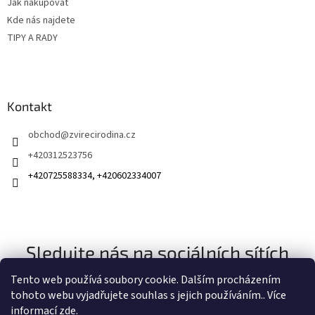
Jak nakupovat
Kde nás najdete
TIPY A RADY
Kontakt
obchod
@
zvirecirodina.cz
+420312523756
+420725588334, +420602334007
Sledujte nás na sociálních sítích
Tento web používá soubory cookie. Dalším procházením
tohoto webu vyjadřujete souhlas s jejich používáním.. Více
informací
zde
.