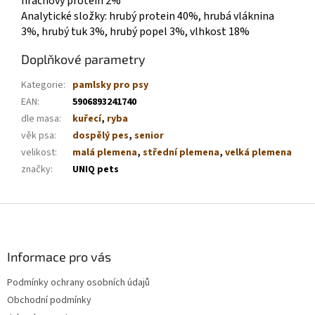
hrachový protein 2%
Analytické složky: hrubý protein 40%, hrubá vláknina
3%, hrubý tuk 3%, hrubý popel 3%, vlhkost 18%
Doplňkové parametry
Kategorie
:
pamlsky pro psy
EAN
:
5906893241740
dle masa
:
kuřecí
,
ryba
věk psa
:
dospělý pes
,
senior
velikost
:
malá plemena
,
střední plemena
,
velká plemena
značky
:
UNIQ pets
Z
á
p
a
Informace pro vás
t
Podmínky ochrany osobních údajů
í
Obchodní podmínky