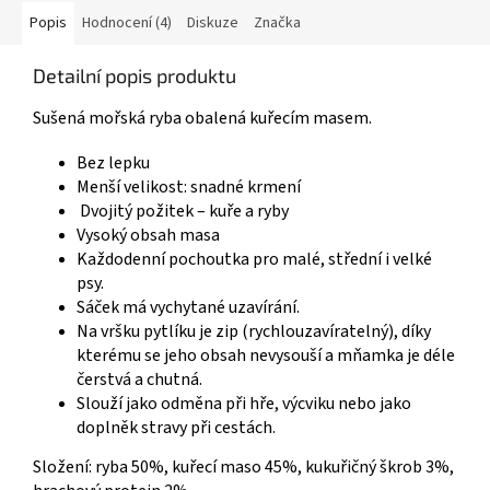
Popis
Hodnocení (4)
Diskuze
Značka
Detailní popis produktu
Sušená mořská ryba obalená kuřecím masem.
Bez lepku
Menší velikost: snadné krmení
Dvojitý požitek – kuře a ryby
Vysoký obsah masa
Každodenní pochoutka pro malé, střední i velké
psy.
Sáček má vychytané uzavírání.
Na vršku pytlíku je zip (rychlouzavíratelný), díky
kterému se jeho obsah nevysouší a mňamka je déle
čerstvá a chutná.
Slouží jako odměna při hře, výcviku nebo jako
doplněk stravy při cestách.
Složení: ryba 50%, kuřecí maso 45%, kukuřičný škrob 3%,